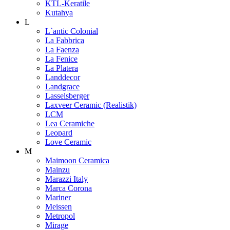
KTL-Keratile
Kutahya
L
L`antic Colonial
La Fabbrica
La Faenza
La Fenice
La Platera
Landdecor
Landgrace
Lasselsberger
Laxveer Ceramic (Realistik)
LCM
Lea Ceramiche
Leopard
Love Ceramic
M
Maimoon Ceramica
Mainzu
Marazzi Italy
Marca Corona
Mariner
Meissen
Metropol
Mirage