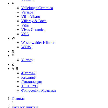
V
Vallelunga Ceramica
Versace
Vilar Albaro
Villeroy & Boch
Vitra
Vives Ceramica
VSA
W
Westerwalder Klinker
WOW
X
Y
Yurtbay
Z
А-Я
41zero42
Керлайф
Ликвидация
ТОП РУС
Философия Мозаики
Главная
/
Каталог плитки