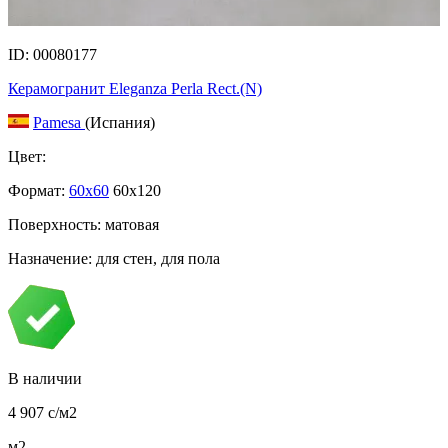
ID: 00080177
Керамогранит Eleganza Perla Rect.(N)
Pamesa
(Испания)
Цвет:
Формат:
60x60
60x120
Поверхность: матовая
Назначение: для стен, для пола
В наличии
4 907
c
/м2
м2