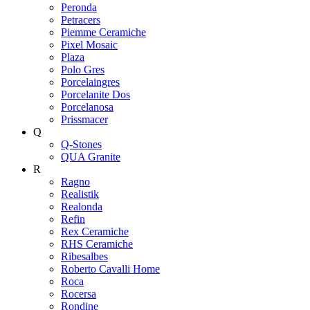
Peronda
Petracers
Piemme Ceramiche
Pixel Mosaic
Plaza
Polo Gres
Porcelaingres
Porcelanite Dos
Porcelanosa
Prissmacer
Q
Q-Stones
QUA Granite
R
Ragno
Realistik
Realonda
Refin
Rex Ceramiche
RHS Ceramiche
Ribesalbes
Roberto Cavalli Home
Roca
Rocersa
Rondine