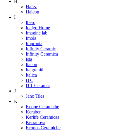
H
Hafez
Halcon
I
Ibero
Idalgo Home
Imagine lab
Imola
Impronta
Infinity Ceramic
Infinity Ceramica
Isla
Itacon
Italgraniti
Italica
ITC
ITT Ceramic
J
Jano Tiles
K
Keope Ceramiche
Keraben
Kerlife Ceramicas
Kerranova
Kronos Ceramiche