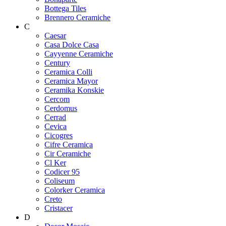
Bottega Tiles
Brennero Ceramiche
C
Caesar
Casa Dolce Casa
Cayyenne Ceramiche
Century
Ceramica Colli
Ceramica Mayor
Ceramika Konskie
Cercom
Cerdomus
Cerrad
Cevica
Cicogres
Cifre Ceramica
Cir Ceramiche
Cl Ker
Codicer 95
Coliseum
Colorker Ceramica
Creto
Cristacer
D