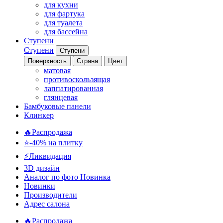
для кухни
для фартука
для туалета
для бассейна
Ступени
Ступени
Ступени
Поверхность
Страна
Цвет
матовая
противоскользящая
лаппатированная
глянцевая
Бамбуковые панели
Клинкер
🔥Распродажа
⭐-40% на плитку
⚡️Ликвидация
3D дизайн
Аналог по фото
Новинка
Новинки
Производители
Адрес салона
🔥Распродажа