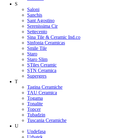
S
Saloni
Sanchis
Sant Agostino
Serenissima Cir
Settecento
Sina Tile & Ceramic Ind.co
Sinfonia Ceramicas
Smile Tile
Staro
Staro Slim
STiles Ceramic
STN Ceramica
Supergres
T
Tagina Ceramiche
TAU Ceramica
Togama
Tonalite
Topcer
Tubadzin
Tuscania Ceramiche
U
Undefasa
Urbatek