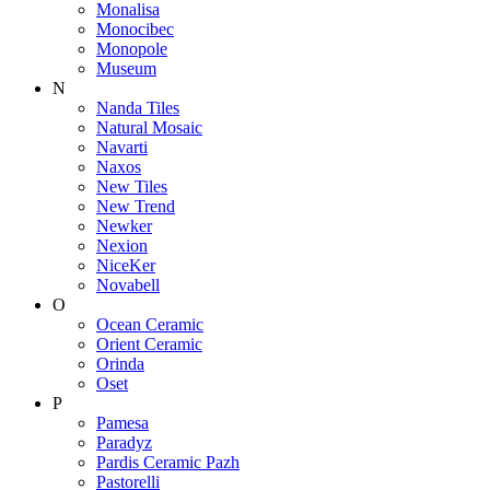
Monalisa
Monocibec
Monopole
Museum
N
Nanda Tiles
Natural Mosaic
Navarti
Naxos
New Tiles
New Trend
Newker
Nexion
NiceKer
Novabell
O
Ocean Ceramic
Orient Ceramic
Orinda
Oset
P
Pamesa
Paradyz
Pardis Ceramic Pazh
Pastorelli