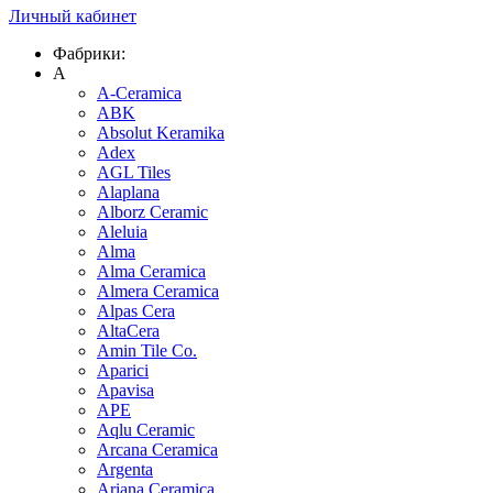
Личный кабинет
Фабрики:
A
A-Ceramica
ABK
Absolut Keramika
Adex
AGL Tiles
Alaplana
Alborz Ceramic
Aleluia
Alma
Alma Ceramica
Almera Ceramica
Alpas Cera
AltaCera
Amin Tile Co.
Aparici
Apavisa
APE
Aqlu Ceramic
Arcana Ceramica
Argenta
Ariana Ceramica