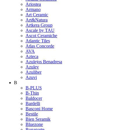
Ariostea
Armano
Art Ceramic
Art&Natura
Artkera Group
Ascale by TAU
Ascot Ceramiche
Atlantic Tiles
Atlas Concorde
AVA
Azteca
Azulejos Benadresa
Azulev
Azuliber
Azuvi
B
B-PLUS
B-Thin
Baldocer
Bardelli
Basconi Home
Bestile
Bien Seramik
Bluezone
Bonaparte