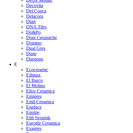
Decor Mosaic
Decovita
Del Conca
Delacora
Diart
DNA Tiles
Do&Po
Dom Ceramiche
Domino
Dual Gres
Dune
Durstone
E
Ecoceramic
Edimax
El Barco
El Molino
Elios Ceramica
Emigres
Emil Ceramica
Ennface
Equipe
Etili Seramik
Eurotile Ceramica
Exagres