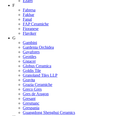
Ezarri
F
Fabresa
Fakhar
Fanal
FAP Ceramiche
Fioranese
Flaviker
G
Gambini
Gardenia Orchidea
Gayafores
Geotiles
Gigacer
Globus Ceramica
Goldis Tile
Granoland Tiles LLP
Gravita
Grazia Ceramiche
Greco Gres
Gres de Aragon
Gresant
Gresmanc
Grespania
Guangdong Shenghui Ceramics