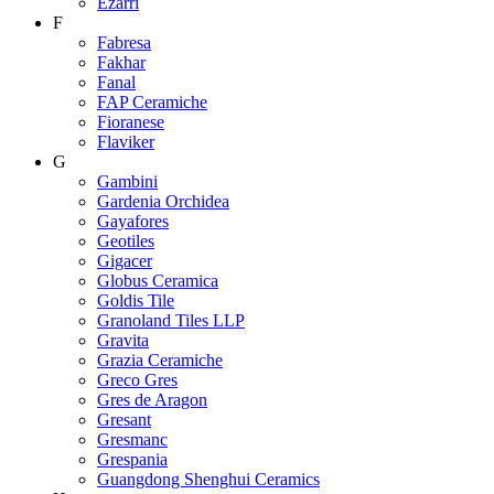
Ezarri
F
Fabresa
Fakhar
Fanal
FAP Ceramiche
Fioranese
Flaviker
G
Gambini
Gardenia Orchidea
Gayafores
Geotiles
Gigacer
Globus Ceramica
Goldis Tile
Granoland Tiles LLP
Gravita
Grazia Ceramiche
Greco Gres
Gres de Aragon
Gresant
Gresmanc
Grespania
Guangdong Shenghui Ceramics