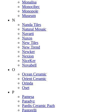
Monalisa
Monocibec
Monopole
Museum
N
Nanda Tiles
Natural Mosaic
Navarti
Naxos
New Tiles
New Trend
Newker
Nexion
NiceKer
Novabell
O
Ocean Ceramic
Orient Ceramic
Orinda
Oset
P
Pamesa
Paradyz
Pardis Ceramic Pazh
Pastorelli