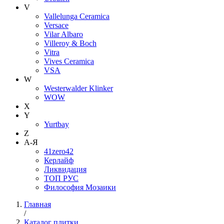
V
Vallelunga Ceramica
Versace
Vilar Albaro
Villeroy & Boch
Vitra
Vives Ceramica
VSA
W
Westerwalder Klinker
WOW
X
Y
Yurtbay
Z
А-Я
41zero42
Керлайф
Ликвидация
ТОП РУС
Философия Мозаики
Главная
/
Каталог плитки