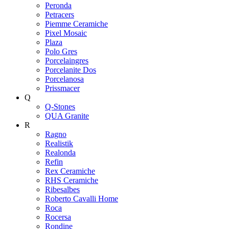
Peronda
Petracers
Piemme Ceramiche
Pixel Mosaic
Plaza
Polo Gres
Porcelaingres
Porcelanite Dos
Porcelanosa
Prissmacer
Q
Q-Stones
QUA Granite
R
Ragno
Realistik
Realonda
Refin
Rex Ceramiche
RHS Ceramiche
Ribesalbes
Roberto Cavalli Home
Roca
Rocersa
Rondine