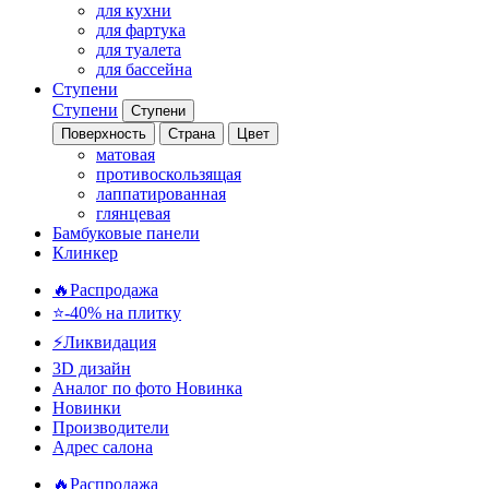
для кухни
для фартука
для туалета
для бассейна
Ступени
Ступени
Ступени
Поверхность
Страна
Цвет
матовая
противоскользящая
лаппатированная
глянцевая
Бамбуковые панели
Клинкер
🔥Распродажа
⭐-40% на плитку
⚡️Ликвидация
3D дизайн
Аналог по фото
Новинка
Новинки
Производители
Адрес салона
🔥Распродажа