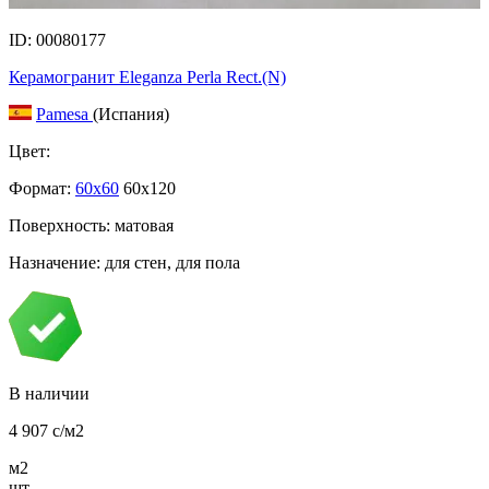
ID: 00080177
Керамогранит Eleganza Perla Rect.(N)
Pamesa
(Испания)
Цвет:
Формат:
60x60
60x120
Поверхность: матовая
Назначение: для стен, для пола
В наличии
4 907
c
/м2
м2
шт