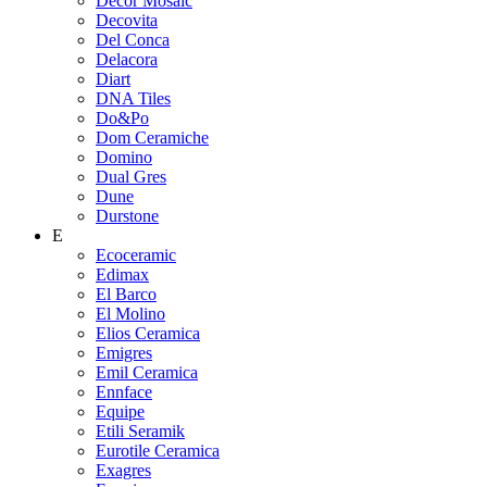
Decor Mosaic
Decovita
Del Conca
Delacora
Diart
DNA Tiles
Do&Po
Dom Ceramiche
Domino
Dual Gres
Dune
Durstone
E
Ecoceramic
Edimax
El Barco
El Molino
Elios Ceramica
Emigres
Emil Ceramica
Ennface
Equipe
Etili Seramik
Eurotile Ceramica
Exagres