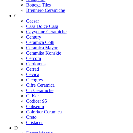
Bottega Tiles
Brennero Ceramiche
C
Caesar
Casa Dolce Casa
Cayyenne Ceramiche
Century
Ceramica Colli
Ceramica Mayor
Ceramika Konskie
Cercom
Cerdomus
Cerrad
Cevica
Cicogres
Cifre Ceramica
Cir Ceramiche
Cl Ker
Codicer 95
Coliseum
Colorker Ceramica
Creto
Cristacer
D