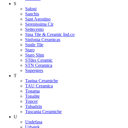
S
Saloni
Sanchis
Sant Agostino
Serenissima Cir
Settecento
Sina Tile & Ceramic Ind.co
Sinfonia Ceramicas
Smile Tile
Staro
Staro Slim
STiles Ceramic
STN Ceramica
Supergres
T
Tagina Ceramiche
TAU Ceramica
Togama
Tonalite
Topcer
Tubadzin
Tuscania Ceramiche
U
Undefasa
Urbatek