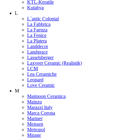
KTL-Keratile
Kutahya
L
L`antic Colonial
La Fabbrica
La Faenza
La Fenice
La Platera
Landdecor
Landgrace
Lasselsberger
Laxveer Ceramic (Realistik)
LCM
Lea Ceramiche
Leopard
Love Ceramic
M
Maimoon Ceramica
Mainzu
Marazzi Italy
Marca Corona
Mariner
Meissen
Metropol
Mirage