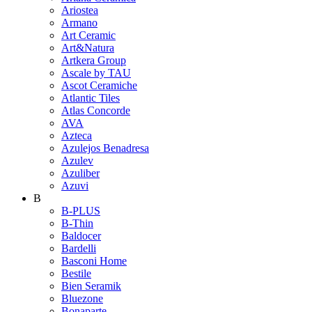
Ariostea
Armano
Art Ceramic
Art&Natura
Artkera Group
Ascale by TAU
Ascot Ceramiche
Atlantic Tiles
Atlas Concorde
AVA
Azteca
Azulejos Benadresa
Azulev
Azuliber
Azuvi
B
B-PLUS
B-Thin
Baldocer
Bardelli
Basconi Home
Bestile
Bien Seramik
Bluezone
Bonaparte