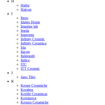
H
Hafez
Halcon
I
Ibero
Idalgo Home
Imagine lab
Imola
Impronta
Infinity Ceramic
Infinity Ceramica
Isla
Itacon
Italgraniti
Italica
ITC
ITT Ceramic
J
Jano Tiles
K
Keope Ceramiche
Keraben
Kerlife Ceramicas
Kerranova
Kronos Ceramiche