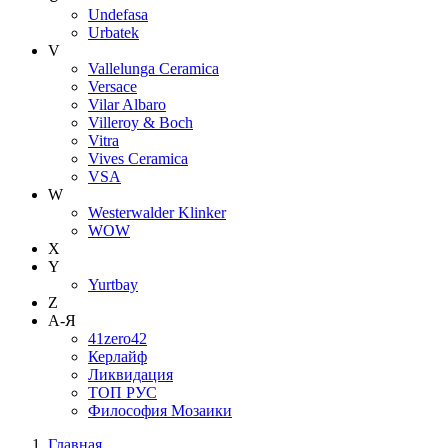
Undefasa
Urbatek
V
Vallelunga Ceramica
Versace
Vilar Albaro
Villeroy & Boch
Vitra
Vives Ceramica
VSA
W
Westerwalder Klinker
WOW
X
Y
Yurtbay
Z
А-Я
41zero42
Керлайф
Ликвидация
ТОП РУС
Философия Мозаики
Главная