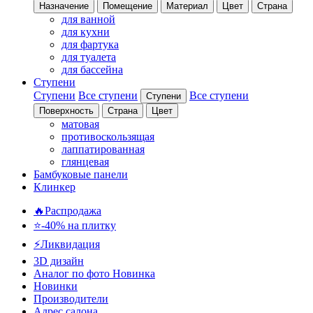
Назначение
Помещение
Материал
Цвет
Страна
для ванной
для кухни
для фартука
для туалета
для бассейна
Ступени
Ступени
Все ступени
Все ступени
Ступени
Поверхность
Страна
Цвет
матовая
противоскользящая
лаппатированная
глянцевая
Бамбуковые панели
Клинкер
🔥Распродажа
⭐-40% на плитку
⚡️Ликвидация
3D дизайн
Аналог по фото
Новинка
Новинки
Производители
Адрес салона