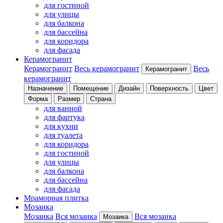
для гостиной
для улицы
для балкона
для бассейна
для коридора
для фасада
Керамогранит
Керамогранит
Весь керамогранит
Весь
Керамогранит
керамогранит
Назначение
Помещение
Дизайн
Поверхность
Цвет
Форма
Размер
Страна
для ванной
для фартука
для кухни
для туалета
для коридора
для гостиной
для улицы
для балкона
для бассейна
для фасада
Мраморная плитка
Мозаика
Мозаика
Вся мозаика
Вся мозаика
Мозаика