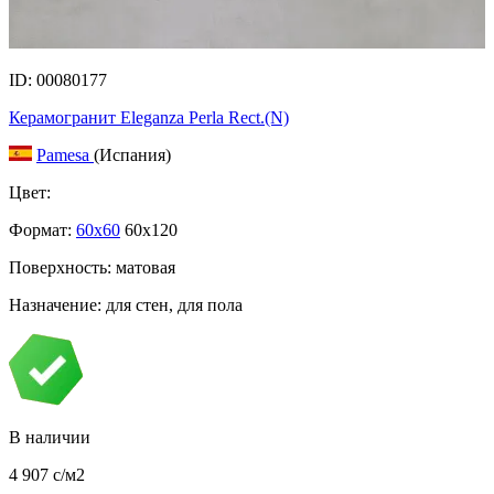
ID: 00080177
Керамогранит Eleganza Perla Rect.(N)
Pamesa
(Испания)
Цвет:
Формат:
60x60
60x120
Поверхность: матовая
Назначение: для стен, для пола
В наличии
4 907
c
/м2