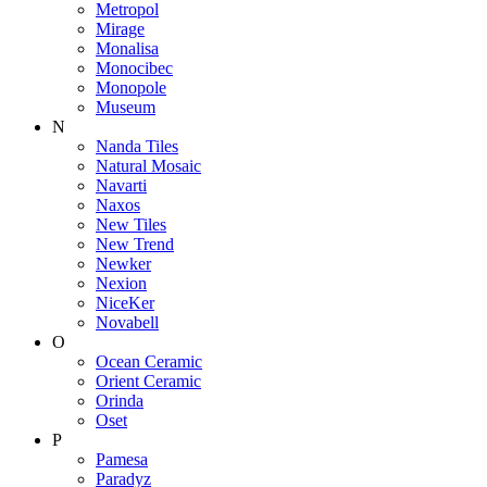
Metropol
Mirage
Monalisa
Monocibec
Monopole
Museum
N
Nanda Tiles
Natural Mosaic
Navarti
Naxos
New Tiles
New Trend
Newker
Nexion
NiceKer
Novabell
O
Ocean Ceramic
Orient Ceramic
Orinda
Oset
P
Pamesa
Paradyz