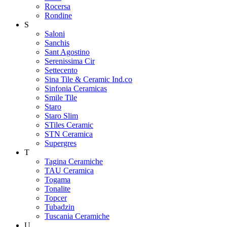
Rocersa
Rondine
S
Saloni
Sanchis
Sant Agostino
Serenissima Cir
Settecento
Sina Tile & Ceramic Ind.co
Sinfonia Ceramicas
Smile Tile
Staro
Staro Slim
STiles Ceramic
STN Ceramica
Supergres
T
Tagina Ceramiche
TAU Ceramica
Togama
Tonalite
Topcer
Tubadzin
Tuscania Ceramiche
U