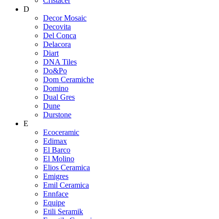
Cristacer
D
Decor Mosaic
Decovita
Del Conca
Delacora
Diart
DNA Tiles
Do&Po
Dom Ceramiche
Domino
Dual Gres
Dune
Durstone
E
Ecoceramic
Edimax
El Barco
El Molino
Elios Ceramica
Emigres
Emil Ceramica
Ennface
Equipe
Etili Seramik