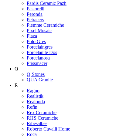
Pardis Ceramic Pazh
Pastorelli
Peronda
Petracers
Piemme Ceramiche
Pixel Mosaic
Plaza
Polo Gres
Porcelaingres
Porcelanite Dos
Porcelanosa
Prissmacer
Q
Q-Stones
QUA Granite
R
Ragno
Realistik
Realonda
Refin
Rex Ceramiche
RHS Ceramiche
Ribesalbes
Roberto Cavalli Home
Roca