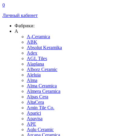
0
Личный кабинет
Фабрики:
A
A-Ceramica
ABK
Absolut Keramika
Adex
AGL Tiles
Alaplana
Alborz Ceramic
Aleluia
Alma
Alma Ceramica
Almera Ceramica
Alpas Cera
AltaCera
Amin Tile Co.
Aparici
Apavisa
APE
Aqlu Ceramic
Arcana Ceramica