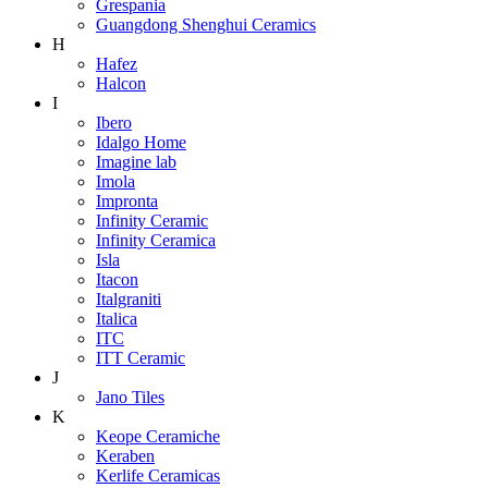
Grespania
Guangdong Shenghui Ceramics
H
Hafez
Halcon
I
Ibero
Idalgo Home
Imagine lab
Imola
Impronta
Infinity Ceramic
Infinity Ceramica
Isla
Itacon
Italgraniti
Italica
ITC
ITT Ceramic
J
Jano Tiles
K
Keope Ceramiche
Keraben
Kerlife Ceramicas