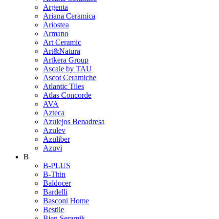
Argenta
Ariana Ceramica
Ariostea
Armano
Art Ceramic
Art&Natura
Artkera Group
Ascale by TAU
Ascot Ceramiche
Atlantic Tiles
Atlas Concorde
AVA
Azteca
Azulejos Benadresa
Azulev
Azuliber
Azuvi
B
B-PLUS
B-Thin
Baldocer
Bardelli
Basconi Home
Bestile
Bien Seramik