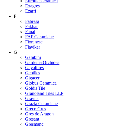
Eurotile Ceramica
Exagres
Ezarri
F
Fabresa
Fakhar
Fanal
FAP Ceramiche
Fioranese
Flaviker
G
Gambini
Gardenia Orchidea
Gayafores
Geotiles
Gigacer
Globus Ceramica
Goldis Tile
Granoland Tiles LLP
Gravita
Grazia Ceramiche
Greco Gres
Gres de Aragon
Gresant
Gresmanc