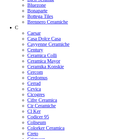
Bluezone
Bonaparte
Bottega Tiles
Brennero Ceramiche
C
Caesar
Casa Dolce Casa
Cayyenne Ceramiche
Century
Ceramica Colli
Ceramica Mayor
Ceramika Konskie
Cercom
Cerdomus
Cerrad
Cevica
Cicogres
Cifre Ceramica
Cir Ceramiche
Cl Ker
Codicer 95
Coliseum
Colorker Ceramica
Creto