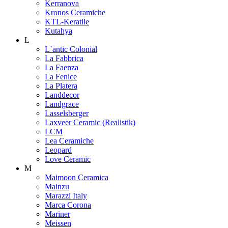
Kerranova
Kronos Ceramiche
KTL-Keratile
Kutahya
L
L`antic Colonial
La Fabbrica
La Faenza
La Fenice
La Platera
Landdecor
Landgrace
Lasselsberger
Laxveer Ceramic (Realistik)
LCM
Lea Ceramiche
Leopard
Love Ceramic
M
Maimoon Ceramica
Mainzu
Marazzi Italy
Marca Corona
Mariner
Meissen