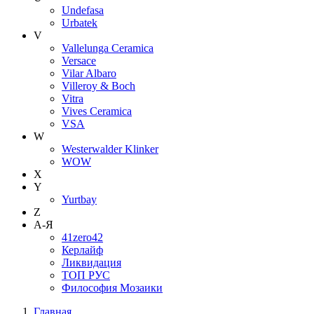
Undefasa
Urbatek
V
Vallelunga Ceramica
Versace
Vilar Albaro
Villeroy & Boch
Vitra
Vives Ceramica
VSA
W
Westerwalder Klinker
WOW
X
Y
Yurtbay
Z
А-Я
41zero42
Керлайф
Ликвидация
ТОП РУС
Философия Мозаики
Главная