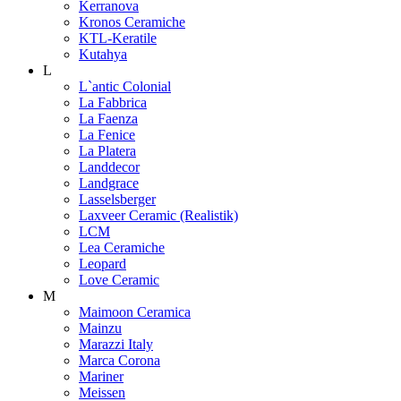
Kerranova
Kronos Ceramiche
KTL-Keratile
Kutahya
L
L`antic Colonial
La Fabbrica
La Faenza
La Fenice
La Platera
Landdecor
Landgrace
Lasselsberger
Laxveer Ceramic (Realistik)
LCM
Lea Ceramiche
Leopard
Love Ceramic
M
Maimoon Ceramica
Mainzu
Marazzi Italy
Marca Corona
Mariner
Meissen