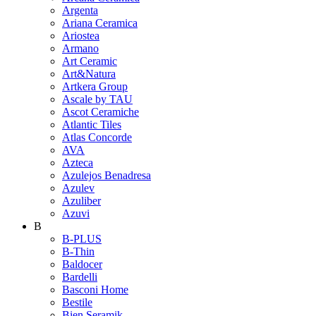
Argenta
Ariana Ceramica
Ariostea
Armano
Art Ceramic
Art&Natura
Artkera Group
Ascale by TAU
Ascot Ceramiche
Atlantic Tiles
Atlas Concorde
AVA
Azteca
Azulejos Benadresa
Azulev
Azuliber
Azuvi
B
B-PLUS
B-Thin
Baldocer
Bardelli
Basconi Home
Bestile
Bien Seramik