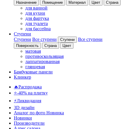
Назначение
Помещение
Материал
Цвет
Страна
для ванной
для кухни
для фартука
для туалета
для бассейна
Ступени
Ступени
Все ступени
Все ступени
Ступени
Поверхность
Страна
Цвет
матовая
противоскользящая
лаппатированная
глянцевая
Бамбуковые панели
Клинкер
🔥Распродажа
⭐-40% на плитку
⚡️Ликвидация
3D дизайн
Аналог по фото
Новинка
Новинки
Производители
Адрес салона