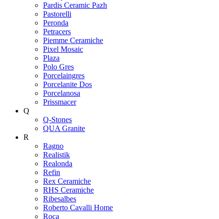
Pardis Ceramic Pazh
Pastorelli
Peronda
Petracers
Piemme Ceramiche
Pixel Mosaic
Plaza
Polo Gres
Porcelaingres
Porcelanite Dos
Porcelanosa
Prissmacer
Q
Q-Stones
QUA Granite
R
Ragno
Realistik
Realonda
Refin
Rex Ceramiche
RHS Ceramiche
Ribesalbes
Roberto Cavalli Home
Roca