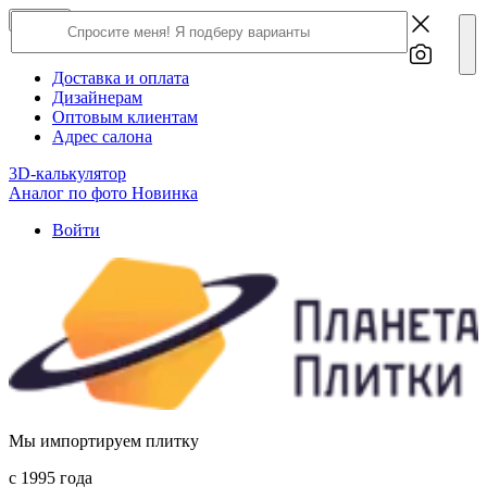
×
Close
О компании
Доставка и оплата
Дизайнерам
Оптовым клиентам
Адрес салона
3D-калькулятор
Аналог по фото
Новинка
Войти
Мы импортируем плитку
c 1995 года