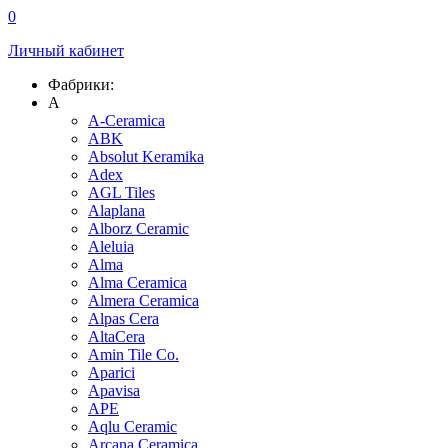
0
Личный кабинет
Фабрики:
A
A-Ceramica
ABK
Absolut Keramika
Adex
AGL Tiles
Alaplana
Alborz Ceramic
Aleluia
Alma
Alma Ceramica
Almera Ceramica
Alpas Cera
AltaCera
Amin Tile Co.
Aparici
Apavisa
APE
Aqlu Ceramic
Arcana Ceramica