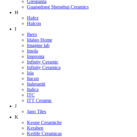
Grespania
Guangdong Shenghui Ceramics
H
Hafez
Halcon
I
Ibero
Idalgo Home
Imagine lab
Imola
Impronta
Infinity Ceramic
Infinity Ceramica
Isla
Itacon
Italgraniti
Italica
ITC
ITT Ceramic
J
Jano Tiles
K
Keope Ceramiche
Keraben
Kerlife Ceramicas