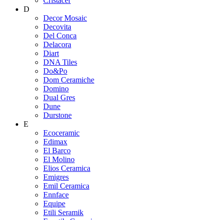
Cristacer
D
Decor Mosaic
Decovita
Del Conca
Delacora
Diart
DNA Tiles
Do&Po
Dom Ceramiche
Domino
Dual Gres
Dune
Durstone
E
Ecoceramic
Edimax
El Barco
El Molino
Elios Ceramica
Emigres
Emil Ceramica
Ennface
Equipe
Etili Seramik