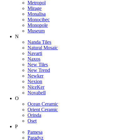
Metropol
Mirage
Monalisa
Monocibec
Monopole
Museum
N
Nanda Tiles
Natural Mosaic
Navarti
Naxos
New Tiles
New Trend
Newker
Nexion
NiceKer
Novabell
O
Ocean Ceramic
Orient Ceramic
Orinda
Oset
P
Pamesa
Paradyz