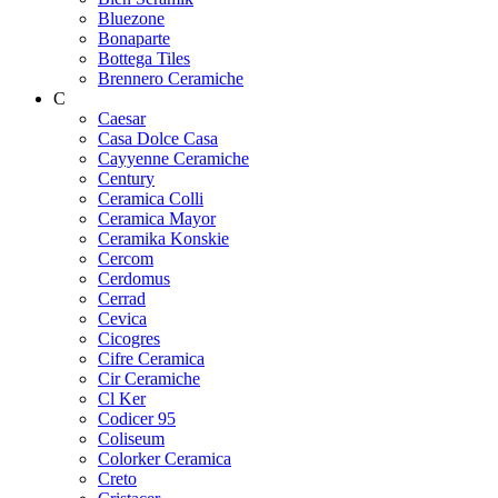
Bluezone
Bonaparte
Bottega Tiles
Brennero Ceramiche
C
Caesar
Casa Dolce Casa
Cayyenne Ceramiche
Century
Ceramica Colli
Ceramica Mayor
Ceramika Konskie
Cercom
Cerdomus
Cerrad
Cevica
Cicogres
Cifre Ceramica
Cir Ceramiche
Cl Ker
Codicer 95
Coliseum
Colorker Ceramica
Creto