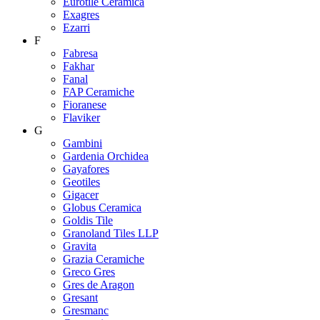
Eurotile Ceramica
Exagres
Ezarri
F
Fabresa
Fakhar
Fanal
FAP Ceramiche
Fioranese
Flaviker
G
Gambini
Gardenia Orchidea
Gayafores
Geotiles
Gigacer
Globus Ceramica
Goldis Tile
Granoland Tiles LLP
Gravita
Grazia Ceramiche
Greco Gres
Gres de Aragon
Gresant
Gresmanc