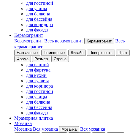
для гостиной
для улицы
для балкона
для бассейна
для коридора
для фасада
Керамогранит
Керамогранит
Весь керамогранит
Весь
Керамогранит
керамогранит
Назначение
Помещение
Дизайн
Поверхность
Цвет
Форма
Размер
Страна
для ванной
для фартука
для кухни
для туалета
для коридора
для гостиной
для улицы
для балкона
для бассейна
для фасада
Мраморная плитка
Мозаика
Мозаика
Вся мозаика
Вся мозаика
Мозаика