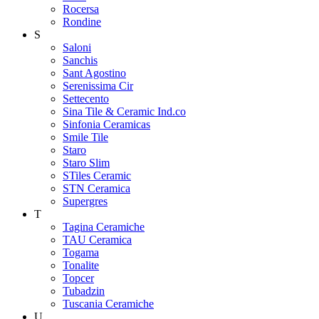
Rocersa
Rondine
S
Saloni
Sanchis
Sant Agostino
Serenissima Cir
Settecento
Sina Tile & Ceramic Ind.co
Sinfonia Ceramicas
Smile Tile
Staro
Staro Slim
STiles Ceramic
STN Ceramica
Supergres
T
Tagina Ceramiche
TAU Ceramica
Togama
Tonalite
Topcer
Tubadzin
Tuscania Ceramiche
U