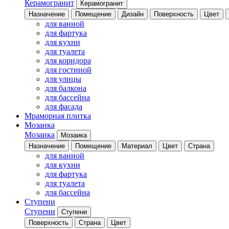
Керамогранит
Керамогранит
Назначение
Помещение
Дизайн
Поверхность
Цвет
для ванной
для фартука
для кухни
для туалета
для коридора
для гостиной
для улицы
для балкона
для бассейна
для фасада
Мраморная плитка
Мозаика
Мозаика
Мозаика
Назначение
Помещение
Материал
Цвет
Страна
для ванной
для кухни
для фартука
для туалета
для бассейна
Ступени
Ступени
Ступени
Поверхность
Страна
Цвет