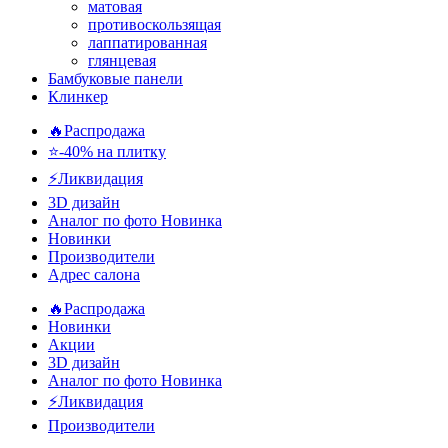
матовая
противоскользящая
лаппатированная
глянцевая
Бамбуковые панели
Клинкер
🔥Распродажа
⭐-40% на плитку
⚡️Ликвидация
3D дизайн
Аналог по фото
Новинка
Новинки
Производители
Адрес салона
🔥Распродажа
Новинки
Акции
3D дизайн
Аналог по фото
Новинка
⚡Ликвидация
Производители