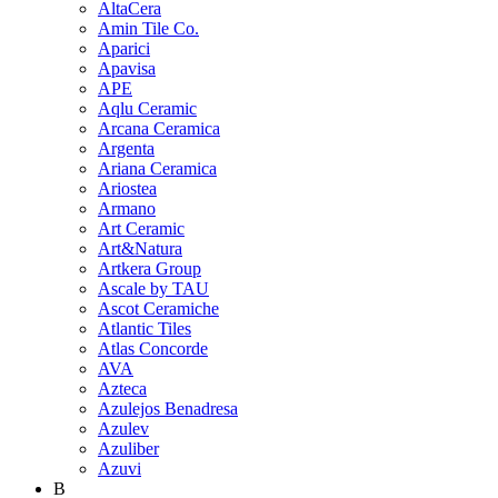
AltaCera
Amin Tile Co.
Aparici
Apavisa
APE
Aqlu Ceramic
Arcana Ceramica
Argenta
Ariana Ceramica
Ariostea
Armano
Art Ceramic
Art&Natura
Artkera Group
Ascale by TAU
Ascot Ceramiche
Atlantic Tiles
Atlas Concorde
AVA
Azteca
Azulejos Benadresa
Azulev
Azuliber
Azuvi
B