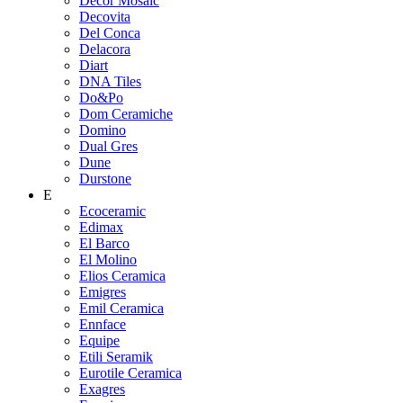
Decor Mosaic
Decovita
Del Conca
Delacora
Diart
DNA Tiles
Do&Po
Dom Ceramiche
Domino
Dual Gres
Dune
Durstone
E
Ecoceramic
Edimax
El Barco
El Molino
Elios Ceramica
Emigres
Emil Ceramica
Ennface
Equipe
Etili Seramik
Eurotile Ceramica
Exagres