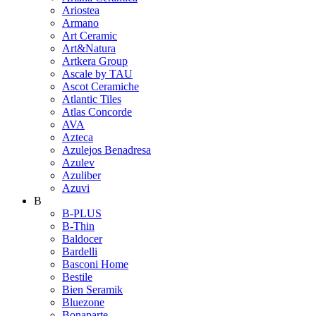
Ariostea
Armano
Art Ceramic
Art&Natura
Artkera Group
Ascale by TAU
Ascot Ceramiche
Atlantic Tiles
Atlas Concorde
AVA
Azteca
Azulejos Benadresa
Azulev
Azuliber
Azuvi
B
B-PLUS
B-Thin
Baldocer
Bardelli
Basconi Home
Bestile
Bien Seramik
Bluezone
Bonaparte