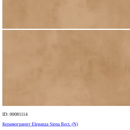
ID: 00081114
Керамогранит Eleganza Siena Rect. (N)