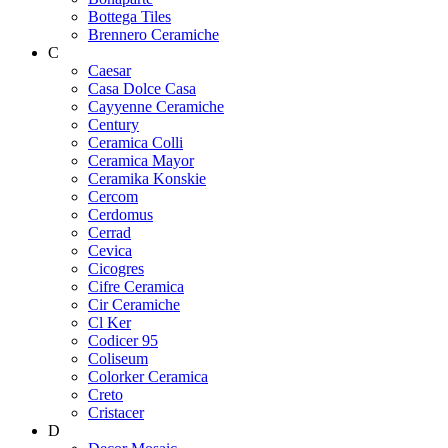
Bottega Tiles
Brennero Ceramiche
C
Caesar
Casa Dolce Casa
Cayyenne Ceramiche
Century
Ceramica Colli
Ceramica Mayor
Ceramika Konskie
Cercom
Cerdomus
Cerrad
Cevica
Cicogres
Cifre Ceramica
Cir Ceramiche
Cl Ker
Codicer 95
Coliseum
Colorker Ceramica
Creto
Cristacer
D