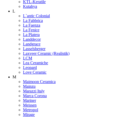
KTL-Keratile
Kutahya
L
L`antic Colonial
La Fabbrica
La Faenza
La Fenice
La Platera
Landdecor
Landgrace
Lasselsberger
Laxveer Ceramic (Realistik)
LCM
Lea Ceramiche
Leopard
Love Ceramic
M
Maimoon Ceramica
Mainzu
Marazzi Italy
Marca Corona
Mariner
Meissen
Metropol
Mirage