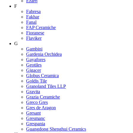
Ezarri
F
Fabresa
Fakhar
Fanal
FAP Ceramiche
Fioranese
Flaviker
G
Gambini
Gardenia Orchidea
Gayafores
Geotiles
Gigacer
Globus Ceramica
Goldis Tile
Granoland Tiles LLP
Gravita
Grazia Ceramiche
Greco Gres
Gres de Aragon
Gresant
Gresmanc
Grespania
Guangdong Shenghui Ceramics