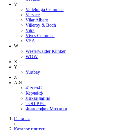
V
Vallelunga Ceramica
Versace
Vilar Albaro
Villeroy & Boch
Vitra
Vives Ceramica
VSA
W
Westerwalder Klinker
WOW
X
Y
Yurtbay
Z
А-Я
41zero42
Керлайф
Ликвидация
ТОП РУС
Философия Мозаики
Главная
/
Каталог плитки