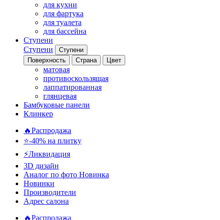
для кухни
для фартука
для туалета
для бассейна
Ступени
Ступени
Ступени
Поверхность
Страна
Цвет
матовая
противоскользящая
лаппатированная
глянцевая
Бамбуковые панели
Клинкер
🔥Распродажа
⭐-40% на плитку
⚡️Ликвидация
3D дизайн
Аналог по фото
Новинка
Новинки
Производители
Адрес салона
🔥Распродажа