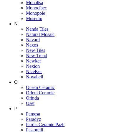
Monalisa
Monocibec
Monopole
Museum
N
Nanda Tiles
Natural Mosaic
Navarti
Naxos
New Tiles
New Trend
Newker
Nexion
NiceKer
Novabell
O
Ocean Ceramic
Orient Ceramic
Orinda
Oset
P
Pamesa
Paradyz
Pardis Ceramic Pazh
Pastorelli