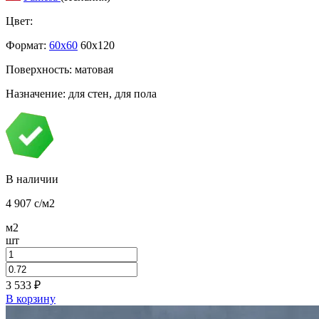
Цвет:
Формат:
60x60
60x120
Поверхность: матовая
Назначение: для стен, для пола
В наличии
4 907
c
/м2
м2
шт
3 533
₽
В корзину