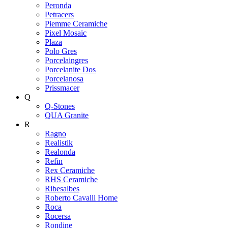
Peronda
Petracers
Piemme Ceramiche
Pixel Mosaic
Plaza
Polo Gres
Porcelaingres
Porcelanite Dos
Porcelanosa
Prissmacer
Q
Q-Stones
QUA Granite
R
Ragno
Realistik
Realonda
Refin
Rex Ceramiche
RHS Ceramiche
Ribesalbes
Roberto Cavalli Home
Roca
Rocersa
Rondine