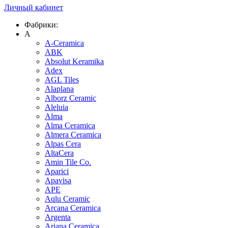
Личный кабинет
Фабрики:
A
A-Ceramica
ABK
Absolut Keramika
Adex
AGL Tiles
Alaplana
Alborz Ceramic
Aleluia
Alma
Alma Ceramica
Almera Ceramica
Alpas Cera
AltaCera
Amin Tile Co.
Aparici
Apavisa
APE
Aqlu Ceramic
Arcana Ceramica
Argenta
Ariana Ceramica