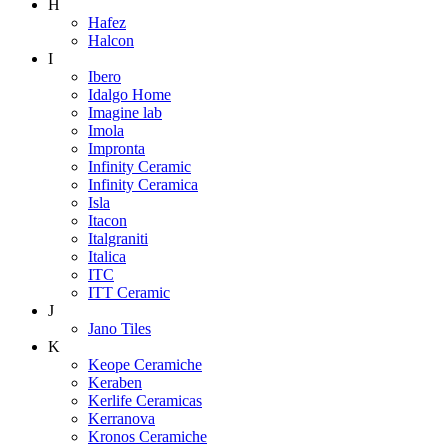
H
Hafez
Halcon
I
Ibero
Idalgo Home
Imagine lab
Imola
Impronta
Infinity Ceramic
Infinity Ceramica
Isla
Itacon
Italgraniti
Italica
ITC
ITT Ceramic
J
Jano Tiles
K
Keope Ceramiche
Keraben
Kerlife Ceramicas
Kerranova
Kronos Ceramiche