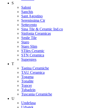
S
Saloni
Sanchis
Sant Agostino
Serenissima Cir
Settecento
Sina Tile & Ceramic Ind.co
Sinfonia Ceramicas
Smile Tile
Staro
Staro Slim
STiles Ceramic
STN Ceramica
Supergres
T
Tagina Ceramiche
TAU Ceramica
Togama
Tonalite
Topcer
Tubadzin
Tuscania Ceramiche
U
Undefasa
Urbatek