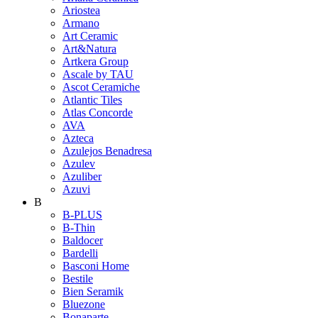
Ariostea
Armano
Art Ceramic
Art&Natura
Artkera Group
Ascale by TAU
Ascot Ceramiche
Atlantic Tiles
Atlas Concorde
AVA
Azteca
Azulejos Benadresa
Azulev
Azuliber
Azuvi
B
B-PLUS
B-Thin
Baldocer
Bardelli
Basconi Home
Bestile
Bien Seramik
Bluezone
Bonaparte