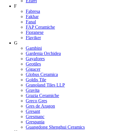
Ezarri
F
Fabresa
Fakhar
Fanal
FAP Ceramiche
Fioranese
Flaviker
G
Gambini
Gardenia Orchidea
Gayafores
Geotiles
Gigacer
Globus Ceramica
Goldis Tile
Granoland Tiles LLP
Gravita
Grazia Ceramiche
Greco Gres
Gres de Aragon
Gresant
Gresmanc
Grespania
Guangdong Shenghui Ceramics