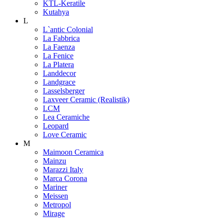
KTL-Keratile
Kutahya
L
L`antic Colonial
La Fabbrica
La Faenza
La Fenice
La Platera
Landdecor
Landgrace
Lasselsberger
Laxveer Ceramic (Realistik)
LCM
Lea Ceramiche
Leopard
Love Ceramic
M
Maimoon Ceramica
Mainzu
Marazzi Italy
Marca Corona
Mariner
Meissen
Metropol
Mirage