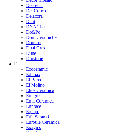
Decor Mosaic
Decovita
Del Conca
Delacora
Diart
DNA Tiles
Do&Po
Dom Ceramiche
Domino
Dual Gres
Dune
Durstone
E
Ecoceramic
Edimax
El Barco
El Molino
Elios Ceramica
Emigres
Emil Ceramica
Ennface
Equipe
Etili Seramik
Eurotile Ceramica
Exagres