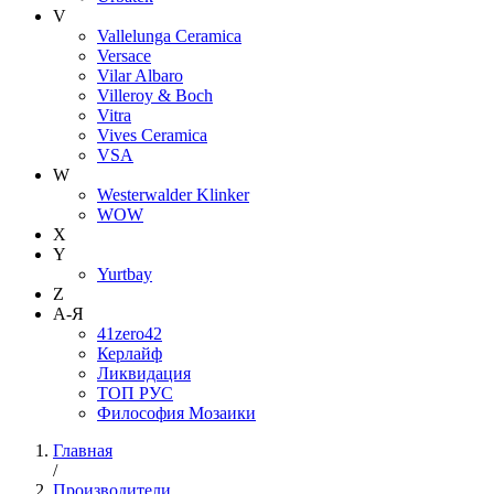
V
Vallelunga Ceramica
Versace
Vilar Albaro
Villeroy & Boch
Vitra
Vives Ceramica
VSA
W
Westerwalder Klinker
WOW
X
Y
Yurtbay
Z
А-Я
41zero42
Керлайф
Ликвидация
ТОП РУС
Философия Мозаики
Главная
/
Производители