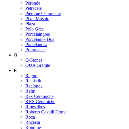
Peronda
Petracers
Piemme Ceramiche
Pixel Mosaic
Plaza
Polo Gres
Porcelaingres
Porcelanite Dos
Porcelanosa
Prissmacer
Q
Q-Stones
QUA Granite
R
Ragno
Realistik
Realonda
Refin
Rex Ceramiche
RHS Ceramiche
Ribesalbes
Roberto Cavalli Home
Roca
Rocersa
Rondine