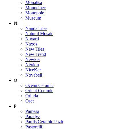
Monalisa
Monocibec
Monopole
Museum
N
Nanda Tiles
Natural Mosaic
Navarti
Naxos
New Tiles
New Trend
Newker
Nexion
NiceKer
Novabell
O
Ocean Ceramic
Orient Ceramic
Orinda
Oset
P
Pamesa
Paradyz
Pardis Ceramic Pazh
Pastorelli