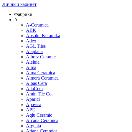
Личный кабинет
Фабрики:
A
A-Ceramica
ABK
Absolut Keramika
Adex
AGL Tiles
Alaplana
Alborz Ceramic
Aleluia
Alma
Alma Ceramica
Almera Ceramica
Alpas Cera
AltaCera
Amin Tile Co.
Aparici
Apavisa
APE
Aqlu Ceramic
Arcana Ceramica
Argenta
Ariana Ceramica