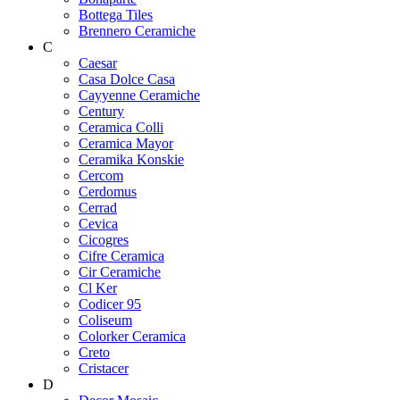
Bottega Tiles
Brennero Ceramiche
C
Caesar
Casa Dolce Casa
Cayyenne Ceramiche
Century
Ceramica Colli
Ceramica Mayor
Ceramika Konskie
Cercom
Cerdomus
Cerrad
Cevica
Cicogres
Cifre Ceramica
Cir Ceramiche
Cl Ker
Codicer 95
Coliseum
Colorker Ceramica
Creto
Cristacer
D