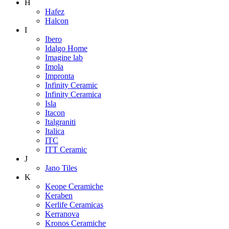
H
Hafez
Halcon
I
Ibero
Idalgo Home
Imagine lab
Imola
Impronta
Infinity Ceramic
Infinity Ceramica
Isla
Itacon
Italgraniti
Italica
ITC
ITT Ceramic
J
Jano Tiles
K
Keope Ceramiche
Keraben
Kerlife Ceramicas
Kerranova
Kronos Ceramiche