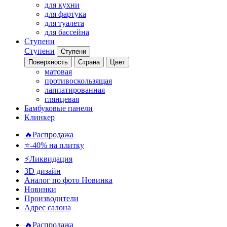
для кухни
для фартука
для туалета
для бассейна
Ступени
Ступени
Ступени
Поверхность
Страна
Цвет
матовая
противоскользящая
лаппатированная
глянцевая
Бамбуковые панели
Клинкер
🔥Распродажа
⭐-40% на плитку
⚡️Ликвидация
3D дизайн
Аналог по фото
Новинка
Новинки
Производители
Адрес салона
🔥Распродажа