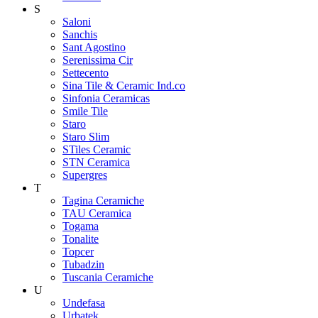
S
Saloni
Sanchis
Sant Agostino
Serenissima Cir
Settecento
Sina Tile & Ceramic Ind.co
Sinfonia Ceramicas
Smile Tile
Staro
Staro Slim
STiles Ceramic
STN Ceramica
Supergres
T
Tagina Ceramiche
TAU Ceramica
Togama
Tonalite
Topcer
Tubadzin
Tuscania Ceramiche
U
Undefasa
Urbatek