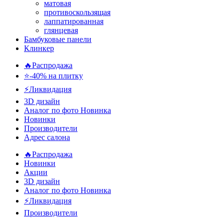
матовая
противоскользящая
лаппатированная
глянцевая
Бамбуковые панели
Клинкер
🔥Распродажа
⭐-40% на плитку
⚡️Ликвидация
3D дизайн
Аналог по фото
Новинка
Новинки
Производители
Адрес салона
🔥Распродажа
Новинки
Акции
3D дизайн
Аналог по фото
Новинка
⚡Ликвидация
Производители