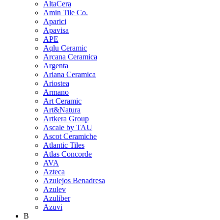
AltaCera
Amin Tile Co.
Aparici
Apavisa
APE
Aqlu Ceramic
Arcana Ceramica
Argenta
Ariana Ceramica
Ariostea
Armano
Art Ceramic
Art&Natura
Artkera Group
Ascale by TAU
Ascot Ceramiche
Atlantic Tiles
Atlas Concorde
AVA
Azteca
Azulejos Benadresa
Azulev
Azuliber
Azuvi
B