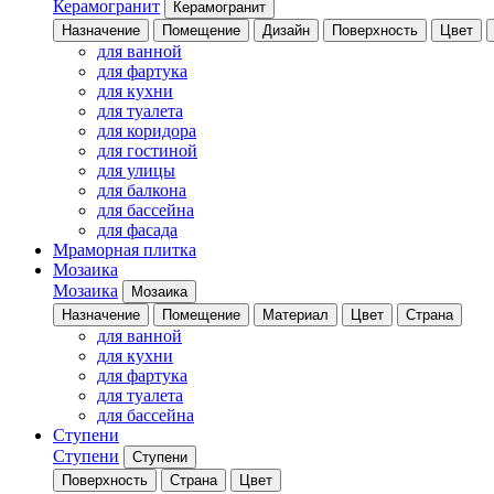
Керамогранит
Керамогранит
Назначение
Помещение
Дизайн
Поверхность
Цвет
для ванной
для фартука
для кухни
для туалета
для коридора
для гостиной
для улицы
для балкона
для бассейна
для фасада
Мраморная плитка
Мозаика
Мозаика
Мозаика
Назначение
Помещение
Материал
Цвет
Страна
для ванной
для кухни
для фартука
для туалета
для бассейна
Ступени
Ступени
Ступени
Поверхность
Страна
Цвет