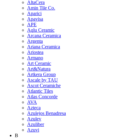
AltaCera
Amin Tile Co.
Aparici
Apavisa
APE
Aqlu Ceramic
Arcana Ceramica
Argenta
Ariana Ceramica
Ariostea
Armano
Art Ceramic
Art&Natura
Artkera Group
Ascale by TAU
Ascot Ceramiche
Atlantic Tiles
Atlas Concorde
AVA
Azteca
Azulejos Benadresa
Azulev
Azuliber
Azuvi
B