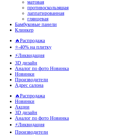
матовая
противоскользящая
лаппатированная
глянцевая
Бамбуковые панели
Клинкер
🔥Распродажа
⭐-40% на плитку
⚡️Ликвидация
3D дизайн
Аналог по фото
Новинка
Новинки
Производители
Адрес салона
🔥Распродажа
Новинки
Акции
3D дизайн
Аналог по фото
Новинка
⚡Ликвидация
Производители