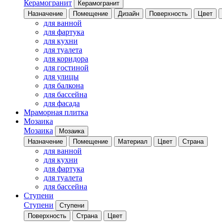
Керамогранит
Керамогранит
Назначение
Помещение
Дизайн
Поверхность
Цвет
для ванной
для фартука
для кухни
для туалета
для коридора
для гостиной
для улицы
для балкона
для бассейна
для фасада
Мраморная плитка
Мозаика
Мозаика
Мозаика
Назначение
Помещение
Материал
Цвет
Страна
для ванной
для кухни
для фартука
для туалета
для бассейна
Ступени
Ступени
Ступени
Поверхность
Страна
Цвет