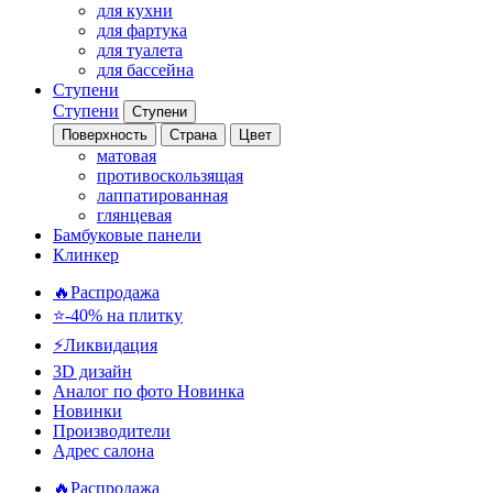
для кухни
для фартука
для туалета
для бассейна
Ступени
Ступени
Ступени
Поверхность
Страна
Цвет
матовая
противоскользящая
лаппатированная
глянцевая
Бамбуковые панели
Клинкер
🔥Распродажа
⭐-40% на плитку
⚡️Ликвидация
3D дизайн
Аналог по фото
Новинка
Новинки
Производители
Адрес салона
🔥Распродажа