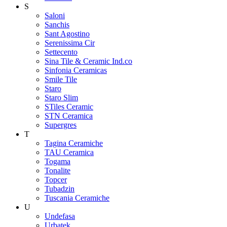
S
Saloni
Sanchis
Sant Agostino
Serenissima Cir
Settecento
Sina Tile & Ceramic Ind.co
Sinfonia Ceramicas
Smile Tile
Staro
Staro Slim
STiles Ceramic
STN Ceramica
Supergres
T
Tagina Ceramiche
TAU Ceramica
Togama
Tonalite
Topcer
Tubadzin
Tuscania Ceramiche
U
Undefasa
Urbatek