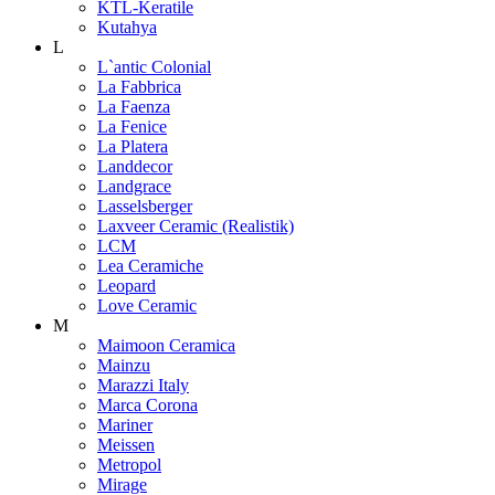
KTL-Keratile
Kutahya
L
L`antic Colonial
La Fabbrica
La Faenza
La Fenice
La Platera
Landdecor
Landgrace
Lasselsberger
Laxveer Ceramic (Realistik)
LCM
Lea Ceramiche
Leopard
Love Ceramic
M
Maimoon Ceramica
Mainzu
Marazzi Italy
Marca Corona
Mariner
Meissen
Metropol
Mirage