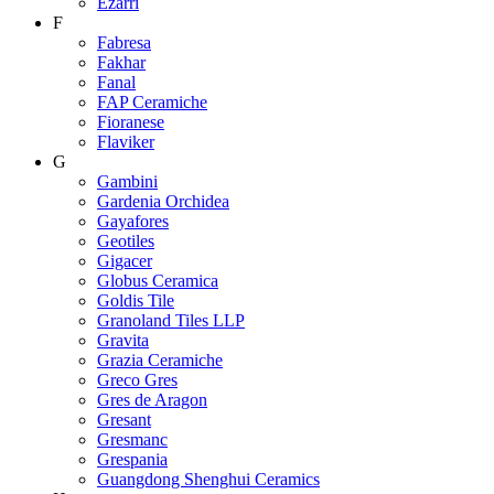
Ezarri
F
Fabresa
Fakhar
Fanal
FAP Ceramiche
Fioranese
Flaviker
G
Gambini
Gardenia Orchidea
Gayafores
Geotiles
Gigacer
Globus Ceramica
Goldis Tile
Granoland Tiles LLP
Gravita
Grazia Ceramiche
Greco Gres
Gres de Aragon
Gresant
Gresmanc
Grespania
Guangdong Shenghui Ceramics