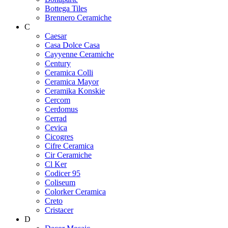
Bottega Tiles
Brennero Ceramiche
C
Caesar
Casa Dolce Casa
Cayyenne Ceramiche
Century
Ceramica Colli
Ceramica Mayor
Ceramika Konskie
Cercom
Cerdomus
Cerrad
Cevica
Cicogres
Cifre Ceramica
Cir Ceramiche
Cl Ker
Codicer 95
Coliseum
Colorker Ceramica
Creto
Cristacer
D