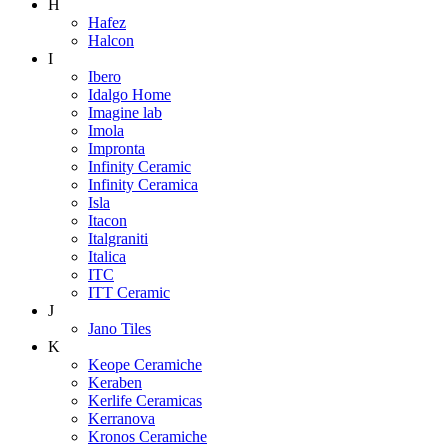
H
Hafez
Halcon
I
Ibero
Idalgo Home
Imagine lab
Imola
Impronta
Infinity Ceramic
Infinity Ceramica
Isla
Itacon
Italgraniti
Italica
ITC
ITT Ceramic
J
Jano Tiles
K
Keope Ceramiche
Keraben
Kerlife Ceramicas
Kerranova
Kronos Ceramiche