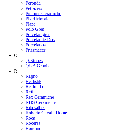
Peronda
Petracers
Piemme Ceramiche
Pixel Mosaic
Plaza
Polo Gres
Porcelaingres
Porcelanite Dos
Porcelanosa
Prissmacer
Q
Q-Stones
QUA Granite
R
Ragno
Realistik
Realonda
Refin
Rex Ceramiche
RHS Ceramiche
Ribesalbes
Roberto Cavalli Home
Roca
Rocersa
Rondine