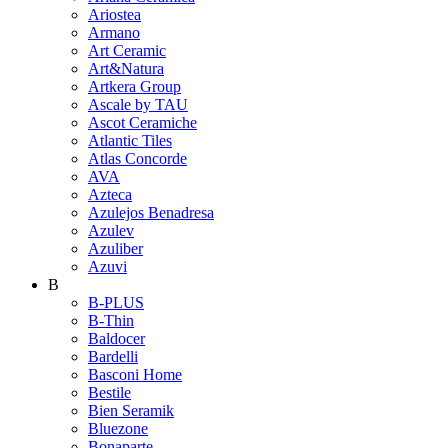
Ariostea
Armano
Art Ceramic
Art&Natura
Artkera Group
Ascale by TAU
Ascot Ceramiche
Atlantic Tiles
Atlas Concorde
AVA
Azteca
Azulejos Benadresa
Azulev
Azuliber
Azuvi
B
B-PLUS
B-Thin
Baldocer
Bardelli
Basconi Home
Bestile
Bien Seramik
Bluezone
Bonaparte