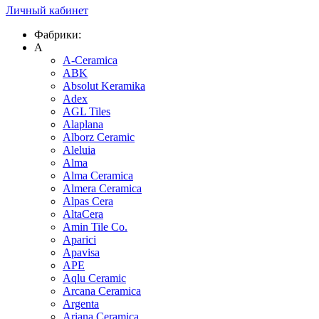
Личный кабинет
Фабрики:
A
A-Ceramica
ABK
Absolut Keramika
Adex
AGL Tiles
Alaplana
Alborz Ceramic
Aleluia
Alma
Alma Ceramica
Almera Ceramica
Alpas Cera
AltaCera
Amin Tile Co.
Aparici
Apavisa
APE
Aqlu Ceramic
Arcana Ceramica
Argenta
Ariana Ceramica