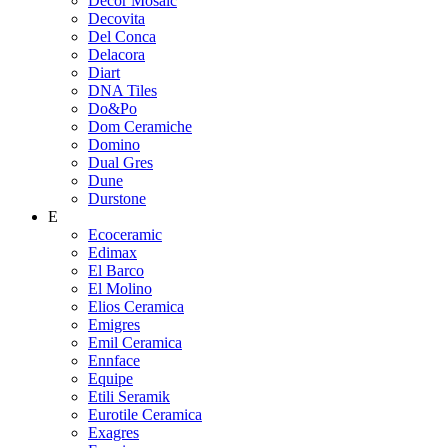
Decor Mosaic
Decovita
Del Conca
Delacora
Diart
DNA Tiles
Do&Po
Dom Ceramiche
Domino
Dual Gres
Dune
Durstone
E
Ecoceramic
Edimax
El Barco
El Molino
Elios Ceramica
Emigres
Emil Ceramica
Ennface
Equipe
Etili Seramik
Eurotile Ceramica
Exagres