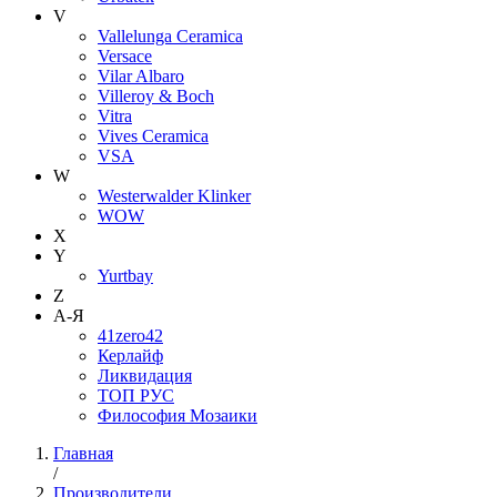
V
Vallelunga Ceramica
Versace
Vilar Albaro
Villeroy & Boch
Vitra
Vives Ceramica
VSA
W
Westerwalder Klinker
WOW
X
Y
Yurtbay
Z
А-Я
41zero42
Керлайф
Ликвидация
ТОП РУС
Философия Мозаики
Главная
/
Производители