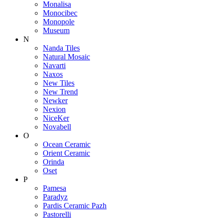
Monalisa
Monocibec
Monopole
Museum
N
Nanda Tiles
Natural Mosaic
Navarti
Naxos
New Tiles
New Trend
Newker
Nexion
NiceKer
Novabell
O
Ocean Ceramic
Orient Ceramic
Orinda
Oset
P
Pamesa
Paradyz
Pardis Ceramic Pazh
Pastorelli