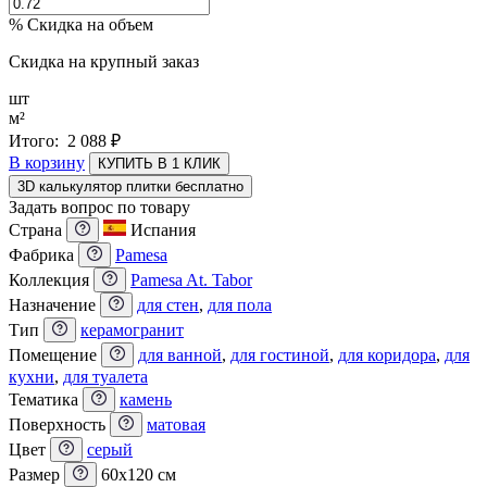
% Скидка на объем
Скидка на крупный заказ
шт
м²
Итого:
2 088
₽
В корзину
КУПИТЬ В 1 КЛИК
3D калькулятор плитки бесплатно
Задать вопрос по товару
Страна
Испания
Фабрика
Pamesa
Коллекция
Pamesa At. Tabor
Назначение
для стен
,
для пола
Тип
керамогранит
Помещение
для ванной
,
для гостиной
,
для коридора
,
для
кухни
,
для туалета
Тематика
камень
Поверхность
матовая
Цвет
серый
Размер
60x120 см