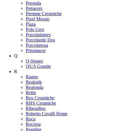
Peronda
Petracers
Piemme Ceramiche
Pixel Mosaic
Plaza
Polo Gres
Porcelaingres
Porcelanite Dos
Porcelanosa
Prissmacer
Q
Q-Stones
QUA Granite
R
Ragno
Realistik
Realonda
Refin
Rex Ceramiche
RHS Ceramiche
Ribesalbes
Roberto Cavalli Home
Roca
Rocersa
Rondine