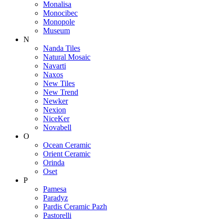
Monalisa
Monocibec
Monopole
Museum
N
Nanda Tiles
Natural Mosaic
Navarti
Naxos
New Tiles
New Trend
Newker
Nexion
NiceKer
Novabell
O
Ocean Ceramic
Orient Ceramic
Orinda
Oset
P
Pamesa
Paradyz
Pardis Ceramic Pazh
Pastorelli