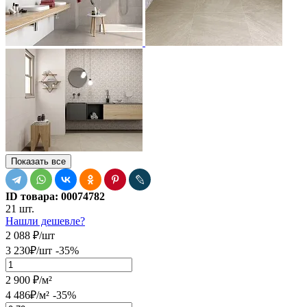
Показать все
ID товара:
00074782
21 шт.
Нашли дешевле?
2 088
₽
/шт
3 230
₽
/шт
-35%
2 900
₽
/м²
4 486
₽
/м²
-35%