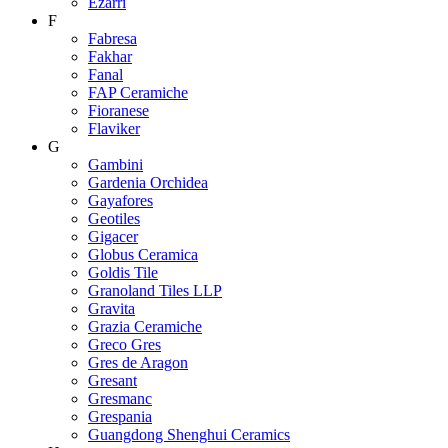
Ezarri
F
Fabresa
Fakhar
Fanal
FAP Ceramiche
Fioranese
Flaviker
G
Gambini
Gardenia Orchidea
Gayafores
Geotiles
Gigacer
Globus Ceramica
Goldis Tile
Granoland Tiles LLP
Gravita
Grazia Ceramiche
Greco Gres
Gres de Aragon
Gresant
Gresmanc
Grespania
Guangdong Shenghui Ceramics