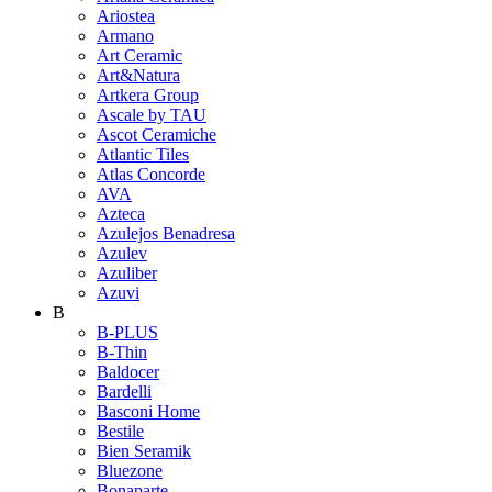
Ariostea
Armano
Art Ceramic
Art&Natura
Artkera Group
Ascale by TAU
Ascot Ceramiche
Atlantic Tiles
Atlas Concorde
AVA
Azteca
Azulejos Benadresa
Azulev
Azuliber
Azuvi
B
B-PLUS
B-Thin
Baldocer
Bardelli
Basconi Home
Bestile
Bien Seramik
Bluezone
Bonaparte