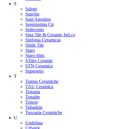
S
Saloni
Sanchis
Sant Agostino
Serenissima Cir
Settecento
Sina Tile & Ceramic Ind.co
Sinfonia Ceramicas
Smile Tile
Staro
Staro Slim
STiles Ceramic
STN Ceramica
Supergres
T
Tagina Ceramiche
TAU Ceramica
Togama
Tonalite
Topcer
Tubadzin
Tuscania Ceramiche
U
Undefasa
Urbatek