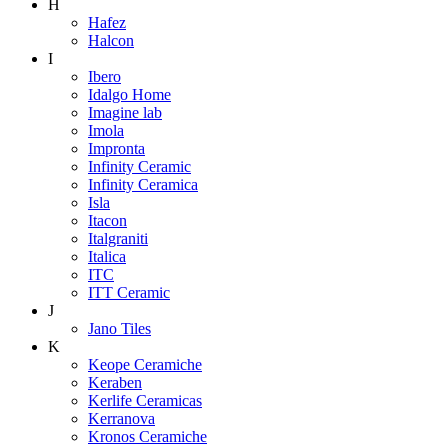
H
Hafez
Halcon
I
Ibero
Idalgo Home
Imagine lab
Imola
Impronta
Infinity Ceramic
Infinity Ceramica
Isla
Itacon
Italgraniti
Italica
ITC
ITT Ceramic
J
Jano Tiles
K
Keope Ceramiche
Keraben
Kerlife Ceramicas
Kerranova
Kronos Ceramiche