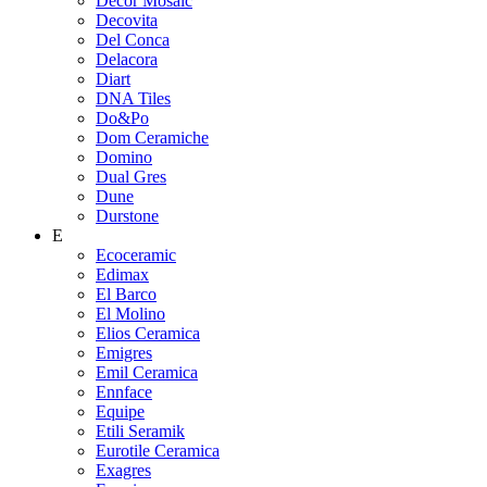
Decor Mosaic
Decovita
Del Conca
Delacora
Diart
DNA Tiles
Do&Po
Dom Ceramiche
Domino
Dual Gres
Dune
Durstone
E
Ecoceramic
Edimax
El Barco
El Molino
Elios Ceramica
Emigres
Emil Ceramica
Ennface
Equipe
Etili Seramik
Eurotile Ceramica
Exagres