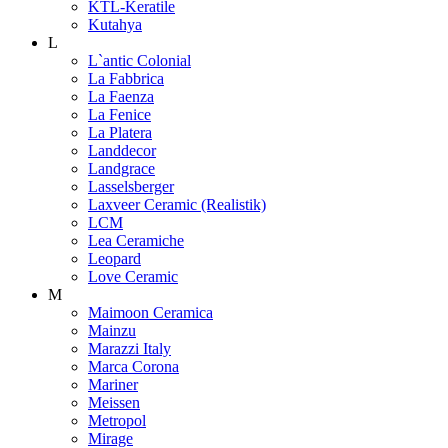
KTL-Keratile
Kutahya
L
L`antic Colonial
La Fabbrica
La Faenza
La Fenice
La Platera
Landdecor
Landgrace
Lasselsberger
Laxveer Ceramic (Realistik)
LCM
Lea Ceramiche
Leopard
Love Ceramic
M
Maimoon Ceramica
Mainzu
Marazzi Italy
Marca Corona
Mariner
Meissen
Metropol
Mirage