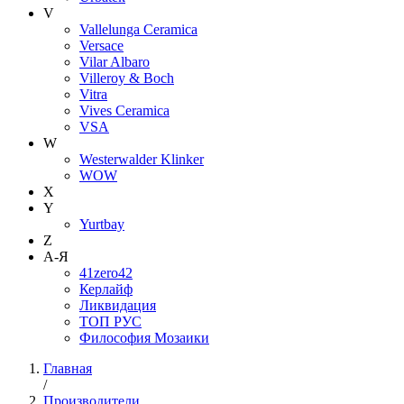
V
Vallelunga Ceramica
Versace
Vilar Albaro
Villeroy & Boch
Vitra
Vives Ceramica
VSA
W
Westerwalder Klinker
WOW
X
Y
Yurtbay
Z
А-Я
41zero42
Керлайф
Ликвидация
ТОП РУС
Философия Мозаики
Главная
/
Производители