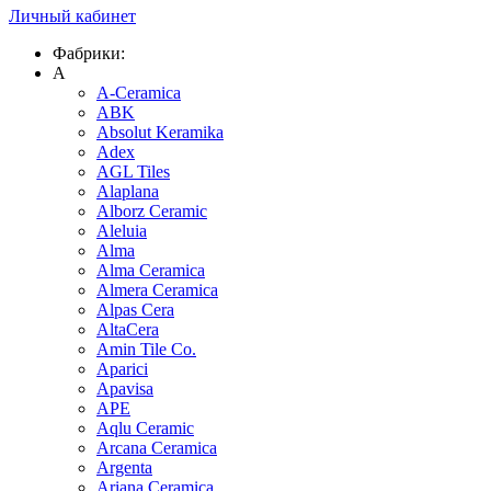
Личный кабинет
Фабрики:
A
A-Ceramica
ABK
Absolut Keramika
Adex
AGL Tiles
Alaplana
Alborz Ceramic
Aleluia
Alma
Alma Ceramica
Almera Ceramica
Alpas Cera
AltaCera
Amin Tile Co.
Aparici
Apavisa
APE
Aqlu Ceramic
Arcana Ceramica
Argenta
Ariana Ceramica