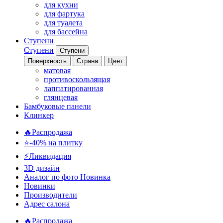
для кухни
для фартука
для туалета
для бассейна
Ступени
Ступени
Ступени
Поверхность
Страна
Цвет
матовая
противоскользящая
лаппатированная
глянцевая
Бамбуковые панели
Клинкер
🔥Распродажа
⭐-40% на плитку
⚡️Ликвидация
3D дизайн
Аналог по фото
Новинка
Новинки
Производители
Адрес салона
🔥Распродажа