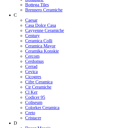
Bottega Tiles
Brennero Ceramiche
C
Caesar
Casa Dolce Casa
Cayyenne Ceramiche
Century
Ceramica Colli
Ceramica Mayor
Ceramika Konskie
Cercom
Cerdomus
Cerrad
Cevica
Cicogres
Cifre Ceramica
Cir Ceramiche
Cl Ker
Codicer 95
Coliseum
Colorker Ceramica
Creto
Cristacer
D