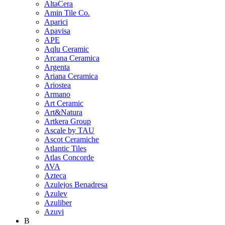
AltaCera
Amin Tile Co.
Aparici
Apavisa
APE
Aqlu Ceramic
Arcana Ceramica
Argenta
Ariana Ceramica
Ariostea
Armano
Art Ceramic
Art&Natura
Artkera Group
Ascale by TAU
Ascot Ceramiche
Atlantic Tiles
Atlas Concorde
AVA
Azteca
Azulejos Benadresa
Azulev
Azuliber
Azuvi
B