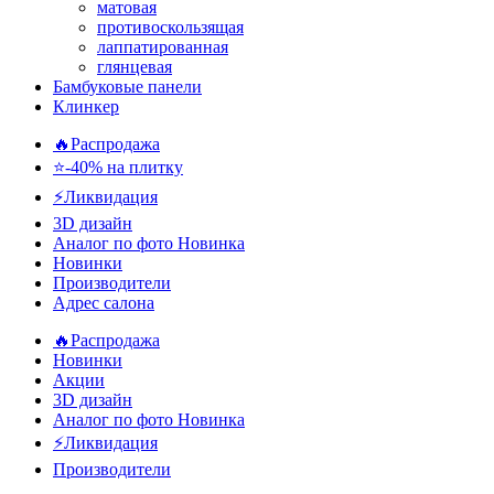
матовая
противоскользящая
лаппатированная
глянцевая
Бамбуковые панели
Клинкер
🔥Распродажа
⭐-40% на плитку
⚡️Ликвидация
3D дизайн
Аналог по фото
Новинка
Новинки
Производители
Адрес салона
🔥Распродажа
Новинки
Акции
3D дизайн
Аналог по фото
Новинка
⚡Ликвидация
Производители