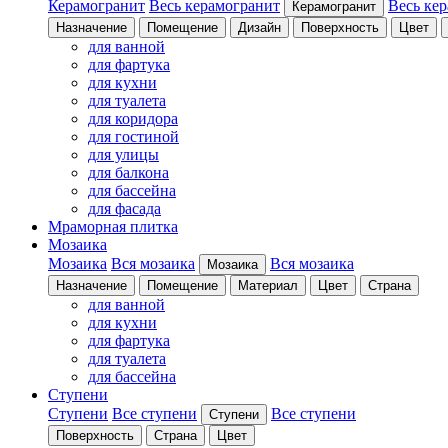
Керамогранит
Весь керамогранит
Весь ке
Керамогранит
Назначение
Помещение
Дизайн
Поверхность
Цвет
для ванной
для фартука
для кухни
для туалета
для коридора
для гостиной
для улицы
для балкона
для бассейна
для фасада
Мраморная плитка
Мозаика
Мозаика
Вся мозаика
Вся мозаика
Мозаика
Назначение
Помещение
Материал
Цвет
Страна
для ванной
для кухни
для фартука
для туалета
для бассейна
Ступени
Ступени
Все ступени
Все ступени
Ступени
Поверхность
Страна
Цвет