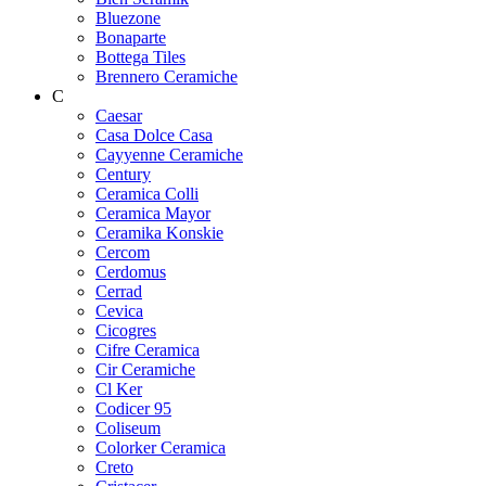
Bluezone
Bonaparte
Bottega Tiles
Brennero Ceramiche
C
Caesar
Casa Dolce Casa
Cayyenne Ceramiche
Century
Ceramica Colli
Ceramica Mayor
Ceramika Konskie
Cercom
Cerdomus
Cerrad
Cevica
Cicogres
Cifre Ceramica
Cir Ceramiche
Cl Ker
Codicer 95
Coliseum
Colorker Ceramica
Creto