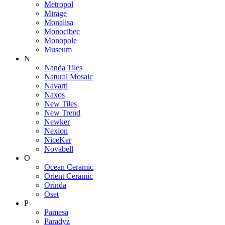
Metropol
Mirage
Monalisa
Monocibec
Monopole
Museum
N
Nanda Tiles
Natural Mosaic
Navarti
Naxos
New Tiles
New Trend
Newker
Nexion
NiceKer
Novabell
O
Ocean Ceramic
Orient Ceramic
Orinda
Oset
P
Pamesa
Paradyz