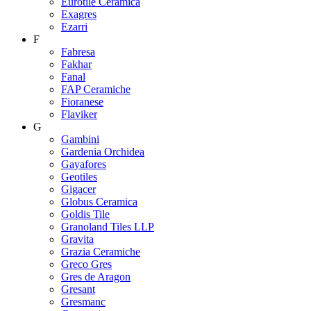
Eurotile Ceramica
Exagres
Ezarri
F
Fabresa
Fakhar
Fanal
FAP Ceramiche
Fioranese
Flaviker
G
Gambini
Gardenia Orchidea
Gayafores
Geotiles
Gigacer
Globus Ceramica
Goldis Tile
Granoland Tiles LLP
Gravita
Grazia Ceramiche
Greco Gres
Gres de Aragon
Gresant
Gresmanc