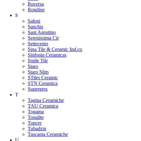
Rocersa
Rondine
S
Saloni
Sanchis
Sant Agostino
Serenissima Cir
Settecento
Sina Tile & Ceramic Ind.co
Sinfonia Ceramicas
Smile Tile
Staro
Staro Slim
STiles Ceramic
STN Ceramica
Supergres
T
Tagina Ceramiche
TAU Ceramica
Togama
Tonalite
Topcer
Tubadzin
Tuscania Ceramiche
U