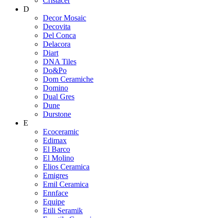
Cristacer
D
Decor Mosaic
Decovita
Del Conca
Delacora
Diart
DNA Tiles
Do&Po
Dom Ceramiche
Domino
Dual Gres
Dune
Durstone
E
Ecoceramic
Edimax
El Barco
El Molino
Elios Ceramica
Emigres
Emil Ceramica
Ennface
Equipe
Etili Seramik