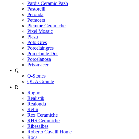
Pardis Ceramic Pazh
Pastorelli
Peronda
Petracers
Piemme Ceramiche
Pixel Mosaic
Plaza
Polo Gres
Porcelaingres
Porcelanite Dos
Porcelanosa
Prissmacer
Q
Q-Stones
QUA Granite
R
Ragno
Realistik
Realonda
Refin
Rex Ceramiche
RHS Ceramiche
Ribesalbes
Roberto Cavalli Home
Roca