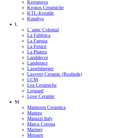
Kerranova
Kronos Ceramiche
KTL-Keratile
Kutahya
L
L`antic Colonial
La Fabbrica
La Faenza
La Fenice
La Platera
Landdecor
Landgrace
Lasselsberger
Laxveer Ceramic (Realistik)
LCM
Lea Ceramiche
Leopard
Love Ceramic
M
Maimoon Ceramica
Mainzu
Marazzi Italy
Marca Corona
Mariner
Meissen