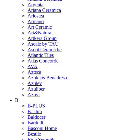
Argenta
Ariana Ceramica
Ariostea
Armano
Art Ceramic
Art&Natura
Artkera Group
Ascale by TAU
Ascot Ceramiche
Atlantic Tiles
Atlas Concorde
AVA
Azteca
Azulejos Benadresa
Azulev
Azuliber
Azuvi
B
B-PLUS
B-Thin
Baldocer
Bardelli
Basconi Home
Bestile
Bien Seramik