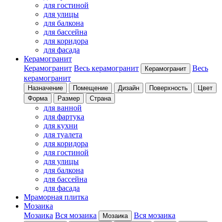
для гостиной
для улицы
для балкона
для бассейна
для коридора
для фасада
Керамогранит
Керамогранит
Весь керамогранит
Весь
Керамогранит
керамогранит
Назначение
Помещение
Дизайн
Поверхность
Цвет
Форма
Размер
Страна
для ванной
для фартука
для кухни
для туалета
для коридора
для гостиной
для улицы
для балкона
для бассейна
для фасада
Мраморная плитка
Мозаика
Мозаика
Вся мозаика
Вся мозаика
Мозаика