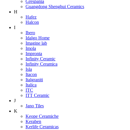
Grespania
Guangdong Shenghui Ceramics
H
Hafez
Halcon
I
Ibero
Idalgo Home
Imagine lab
Imola
Impronta
Infinity Ceramic
Infinity Ceramica
Isla
Itacon
Italgraniti
Italica
ITC
ITT Ceramic
J
Jano Tiles
K
Keope Ceramiche
Keraben
Kerlife Ceramicas