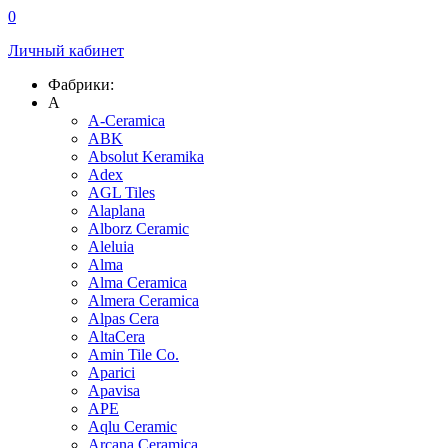
0
Личный кабинет
Фабрики:
A
A-Ceramica
ABK
Absolut Keramika
Adex
AGL Tiles
Alaplana
Alborz Ceramic
Aleluia
Alma
Alma Ceramica
Almera Ceramica
Alpas Cera
AltaCera
Amin Tile Co.
Aparici
Apavisa
APE
Aqlu Ceramic
Arcana Ceramica