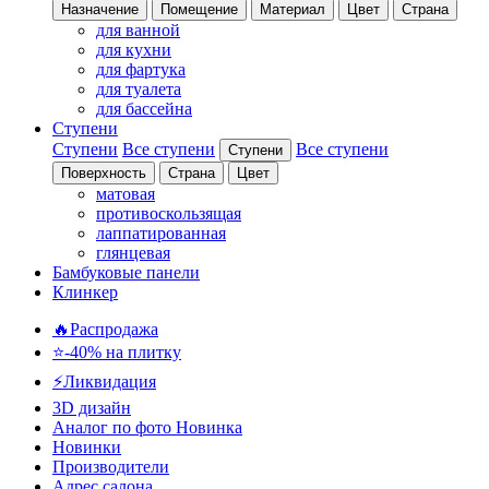
Назначение
Помещение
Материал
Цвет
Страна
для ванной
для кухни
для фартука
для туалета
для бассейна
Ступени
Ступени
Все ступени
Все ступени
Ступени
Поверхность
Страна
Цвет
матовая
противоскользящая
лаппатированная
глянцевая
Бамбуковые панели
Клинкер
🔥Распродажа
⭐-40% на плитку
⚡️Ликвидация
3D дизайн
Аналог по фото
Новинка
Новинки
Производители
Адрес салона