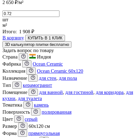
2 650
₽
/м²
шт
м²
Итого:
1 908
₽
В корзину
КУПИТЬ В 1 КЛИК
3D калькулятор плитки бесплатно
Задать вопрос по товару
Страна
Индия
Фабрика
Ocean Ceramic
Коллекция
Ocean Ceramic 60x120
Назначение
для стен
,
для пола
Тип
керамогранит
Помещение
для ванной
,
для гостиной
,
для коридора
,
для
кухни
,
для туалета
Тематика
камень
Поверхность
полированная
Цвет
серый
Размер
60x120 см
Форма
прямоугольная