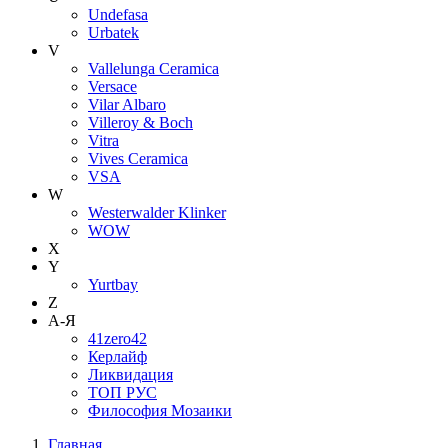
Undefasa
Urbatek
V
Vallelunga Ceramica
Versace
Vilar Albaro
Villeroy & Boch
Vitra
Vives Ceramica
VSA
W
Westerwalder Klinker
WOW
X
Y
Yurtbay
Z
А-Я
41zero42
Керлайф
Ликвидация
ТОП РУС
Философия Мозаики
Главная