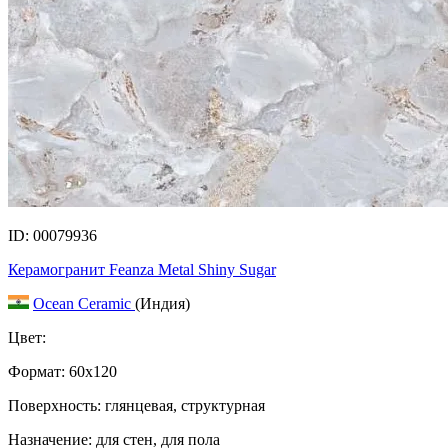
ID: 00079936
Керамогранит Feanza Metal Shiny Sugar
Ocean Ceramic
(Индия)
Цвет:
Формат:
60x120
Поверхность: глянцевая, структурная
Назначение: для стен, для пола