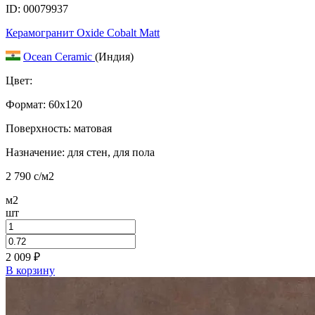
ID: 00079937
Керамогранит Oxide Cobalt Matt
Ocean Ceramic
(Индия)
Цвет:
Формат:
60x120
Поверхность: матовая
Назначение: для стен, для пола
2 790
c
/м2
м2
шт
2 009
₽
В корзину