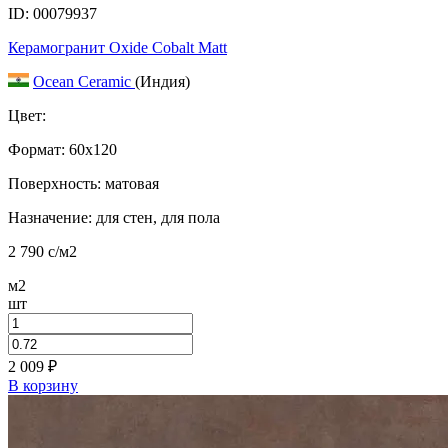
ID: 00079937
Керамогранит Oxide Cobalt Matt
Ocean Ceramic
(Индия)
Цвет:
Формат:
60x120
Поверхность: матовая
Назначение: для стен, для пола
2 790
c
/м2
м2
шт
2 009
₽
В корзину