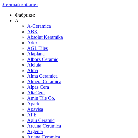
Личный кабинет
Фабрики:
A
A-Ceramica
ABK
Absolut Keramika
Adex
AGL Tiles
Alaplana
Alborz Ceramic
Aleluia
Alma
Alma Ceramica
Almera Ceramica
Alpas Cera
AltaCera
Amin Tile Co.
Aparici
Apavisa
APE
Aqlu Ceramic
Arcana Ceramica
Argenta
Ariana Ceramica