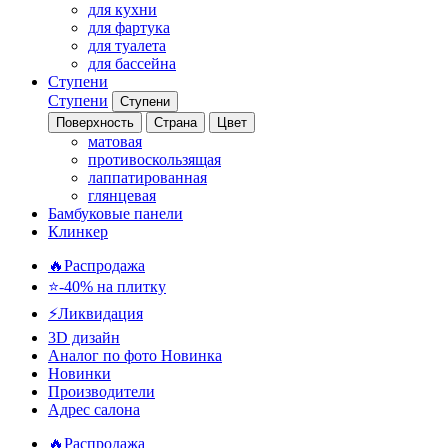
для кухни
для фартука
для туалета
для бассейна
Ступени
Ступени
Ступени
Поверхность
Страна
Цвет
матовая
противоскользящая
лаппатированная
глянцевая
Бамбуковые панели
Клинкер
🔥Распродажа
⭐-40% на плитку
⚡️Ликвидация
3D дизайн
Аналог по фото
Новинка
Новинки
Производители
Адрес салона
🔥Распродажа