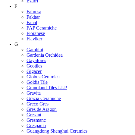
Ezarri
F
Fabresa
Fakhar
Fanal
FAP Ceramiche
Fioranese
Flaviker
G
Gambini
Gardenia Orchidea
Gayafores
Geotiles
Gigacer
Globus Ceramica
Goldis Tile
Granoland Tiles LLP
Gravita
Grazia Ceramiche
Greco Gres
Gres de Aragon
Gresant
Gresmanc
Grespania
Guangdong Shenghui Ceramics