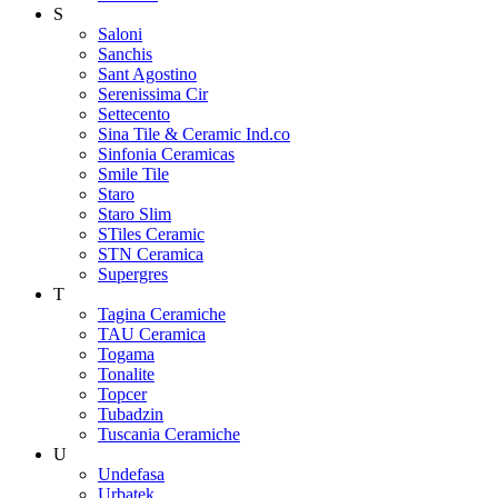
S
Saloni
Sanchis
Sant Agostino
Serenissima Cir
Settecento
Sina Tile & Ceramic Ind.co
Sinfonia Ceramicas
Smile Tile
Staro
Staro Slim
STiles Ceramic
STN Ceramica
Supergres
T
Tagina Ceramiche
TAU Ceramica
Togama
Tonalite
Topcer
Tubadzin
Tuscania Ceramiche
U
Undefasa
Urbatek