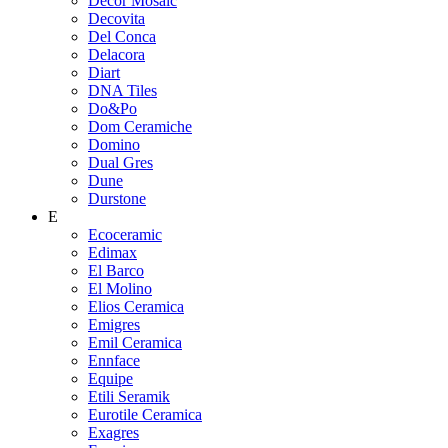
Decor Mosaic
Decovita
Del Conca
Delacora
Diart
DNA Tiles
Do&Po
Dom Ceramiche
Domino
Dual Gres
Dune
Durstone
E
Ecoceramic
Edimax
El Barco
El Molino
Elios Ceramica
Emigres
Emil Ceramica
Ennface
Equipe
Etili Seramik
Eurotile Ceramica
Exagres