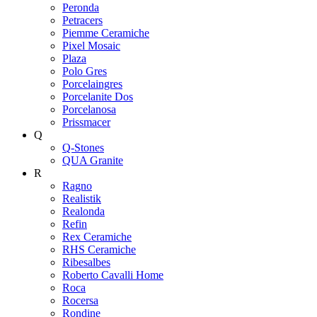
Peronda
Petracers
Piemme Ceramiche
Pixel Mosaic
Plaza
Polo Gres
Porcelaingres
Porcelanite Dos
Porcelanosa
Prissmacer
Q
Q-Stones
QUA Granite
R
Ragno
Realistik
Realonda
Refin
Rex Ceramiche
RHS Ceramiche
Ribesalbes
Roberto Cavalli Home
Roca
Rocersa
Rondine