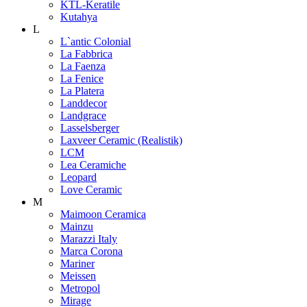
KTL-Keratile
Kutahya
L
L`antic Colonial
La Fabbrica
La Faenza
La Fenice
La Platera
Landdecor
Landgrace
Lasselsberger
Laxveer Ceramic (Realistik)
LCM
Lea Ceramiche
Leopard
Love Ceramic
M
Maimoon Ceramica
Mainzu
Marazzi Italy
Marca Corona
Mariner
Meissen
Metropol
Mirage