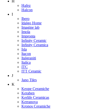
H
Hafez
Halcon
I
Ibero
Idalgo Home
Imagine lab
Imola
Impronta
Infinity Ceramic
Infinity Ceramica
Isla
Itacon
Italgraniti
Italica
ITC
ITT Ceramic
J
Jano Tiles
K
Keope Ceramiche
Keraben
Kerlife Ceramicas
Kerranova
Kronos Ceramiche