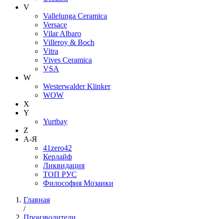
V
Vallelunga Ceramica
Versace
Vilar Albaro
Villeroy & Boch
Vitra
Vives Ceramica
VSA
W
Westerwalder Klinker
WOW
X
Y
Yurtbay
Z
А-Я
41zero42
Керлайф
Ликвидация
ТОП РУС
Философия Мозаики
Главная
/
Производители