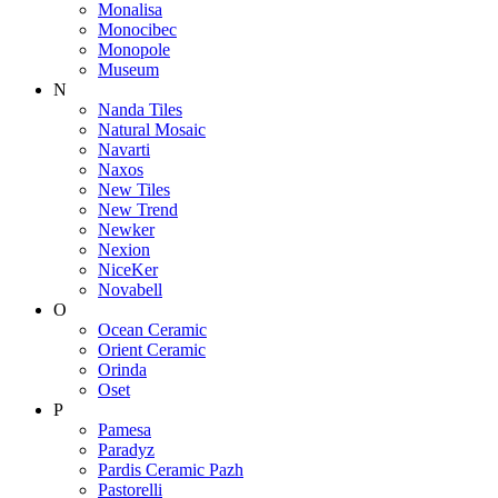
Monalisa
Monocibec
Monopole
Museum
N
Nanda Tiles
Natural Mosaic
Navarti
Naxos
New Tiles
New Trend
Newker
Nexion
NiceKer
Novabell
O
Ocean Ceramic
Orient Ceramic
Orinda
Oset
P
Pamesa
Paradyz
Pardis Ceramic Pazh
Pastorelli