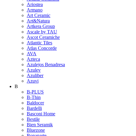
Ariostea
Armano
Art Ceramic
Art&Natura
Artkera Group
Ascale by TAU
Ascot Ceramiche
Atlantic Tiles
Atlas Concorde
AVA
Azteca
Azulejos Benadresa
Azulev
Azuliber
Azuvi
B
B-PLUS
B-Thin
Baldocer
Bardelli
Basconi Home
Bestile
Bien Seramik
Bluezone
Bonaparte