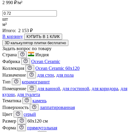
2 990
₽
/м²
шт
м²
Итого:
2 153
₽
В корзину
КУПИТЬ В 1 КЛИК
3D калькулятор плитки бесплатно
Задать вопрос по товару
Страна
Индия
Фабрика
Ocean Ceramic
Коллекция
Ocean Ceramic 60x120
Назначение
для стен
,
для пола
Тип
керамогранит
Помещение
для ванной
,
для гостиной
,
для коридора
,
для
кухни
,
для туалета
Тематика
камень
Поверхность
лаппатированная
Цвет
серый
Размер
60x120 см
Форма
прямоугольная