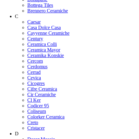
Bottega Tiles
Brennero Ceramiche
C
Caesar
Casa Dolce Casa
Cayyenne Ceramiche
Century
Ceramica Colli
Ceramica Mayor
Ceramika Konskie
Cercom
Cerdomus
Cerrad
Cevica
Cicogres
Cifre Ceramica
Cir Ceramiche
Cl Ker
Codicer 95
Coliseum
Colorker Ceramica
Creto
Cristacer
D