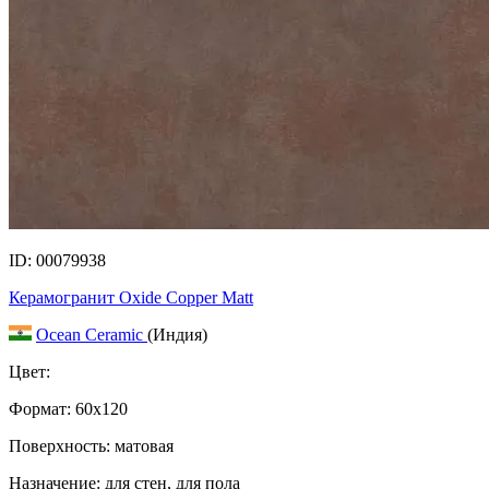
ID: 00079938
Керамогранит Oxide Copper Matt
Ocean Ceramic
(Индия)
Цвет:
Формат:
60x120
Поверхность: матовая
Назначение: для стен, для пола