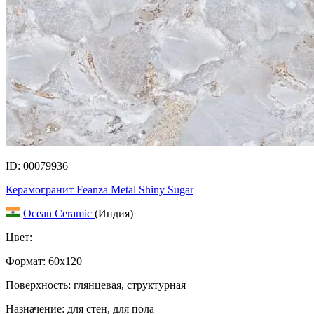
ID: 00079936
Керамогранит Feanza Metal Shiny Sugar
Ocean Ceramic
(Индия)
Цвет:
Формат:
60x120
Поверхность: глянцевая, структурная
Назначение: для стен, для пола