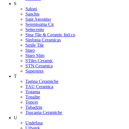
S
Saloni
Sanchis
Sant Agostino
Serenissima Cir
Settecento
Sina Tile & Ceramic Ind.co
Sinfonia Ceramicas
Smile Tile
Staro
Staro Slim
STiles Ceramic
STN Ceramica
Supergres
T
Tagina Ceramiche
TAU Ceramica
Togama
Tonalite
Topcer
Tubadzin
Tuscania Ceramiche
U
Undefasa
Urbatek