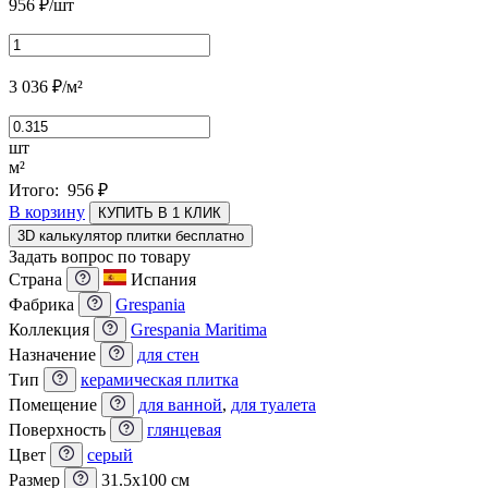
956
₽
/шт
3 036
₽
/м²
шт
м²
Итого:
956
₽
В корзину
КУПИТЬ В 1 КЛИК
3D калькулятор плитки бесплатно
Задать вопрос по товару
Страна
Испания
Фабрика
Grespania
Коллекция
Grespania Maritima
Назначение
для стен
Тип
керамическая плитка
Помещение
для ванной
,
для туалета
Поверхность
глянцевая
Цвет
серый
Размер
31.5x100 см