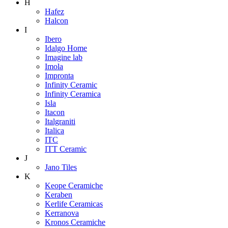
H
Hafez
Halcon
I
Ibero
Idalgo Home
Imagine lab
Imola
Impronta
Infinity Ceramic
Infinity Ceramica
Isla
Itacon
Italgraniti
Italica
ITC
ITT Ceramic
J
Jano Tiles
K
Keope Ceramiche
Keraben
Kerlife Ceramicas
Kerranova
Kronos Ceramiche