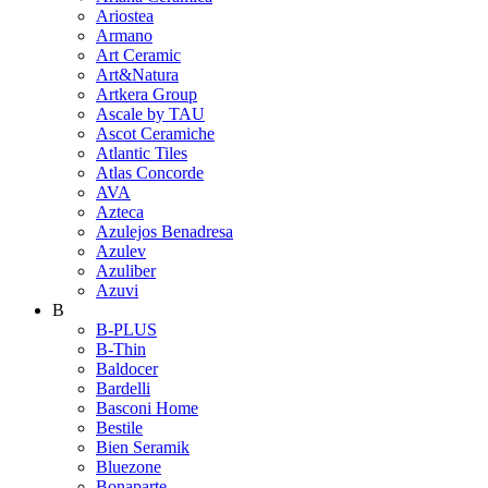
Ariostea
Armano
Art Ceramic
Art&Natura
Artkera Group
Ascale by TAU
Ascot Ceramiche
Atlantic Tiles
Atlas Concorde
AVA
Azteca
Azulejos Benadresa
Azulev
Azuliber
Azuvi
B
B-PLUS
B-Thin
Baldocer
Bardelli
Basconi Home
Bestile
Bien Seramik
Bluezone
Bonaparte