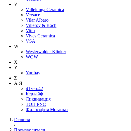
V
Vallelunga Ceramica
Versace
Vilar Albaro
Villeroy & Boch
Vitra
Vives Ceramica
VSA
W
Westerwalder Klinker
WOW
X
Y
Yurtbay
Z
А-Я
41zero42
Керлайф
Ликвидация
ТОП РУС
Философия Мозаики
Главная
/
Производители