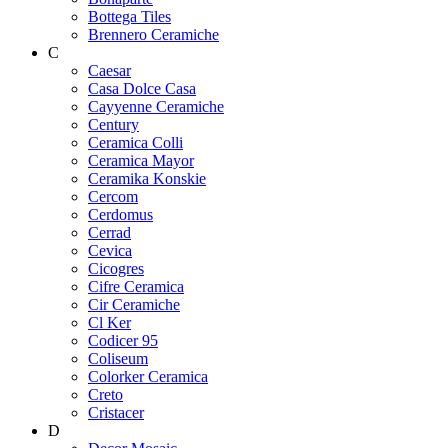
Bottega Tiles
Brennero Ceramiche
C
Caesar
Casa Dolce Casa
Cayyenne Ceramiche
Century
Ceramica Colli
Ceramica Mayor
Ceramika Konskie
Cercom
Cerdomus
Cerrad
Cevica
Cicogres
Cifre Ceramica
Cir Ceramiche
Cl Ker
Codicer 95
Coliseum
Colorker Ceramica
Creto
Cristacer
D