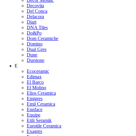
Decor Mosaic
Decovita
Del Conca
Delacora
Diart
DNA Tiles
Do&Po
Dom Ceramiche
Domino
Dual Gres
Dune
Durstone
E
Ecoceramic
Edimax
El Barco
El Molino
Elios Ceramica
Emigres
Emil Ceramica
Ennface
Equipe
Etili Seramik
Eurotile Ceramica
Exagres