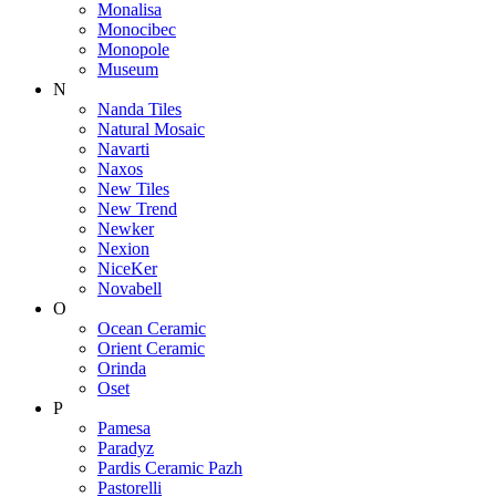
Monalisa
Monocibec
Monopole
Museum
N
Nanda Tiles
Natural Mosaic
Navarti
Naxos
New Tiles
New Trend
Newker
Nexion
NiceKer
Novabell
O
Ocean Ceramic
Orient Ceramic
Orinda
Oset
P
Pamesa
Paradyz
Pardis Ceramic Pazh
Pastorelli