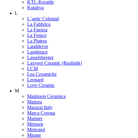
KTL-Keratile
Kutahya
L
L`antic Colonial
La Fabbrica
La Faenza
La Fenice
La Platera
Landdecor
Landgrace
Lasselsberger
Laxveer Ceramic (Realistik)
LCM
Lea Ceramiche
Leopard
Love Ceramic
M
Maimoon Ceramica
Mainzu
Marazzi Italy
Marca Corona
Mariner
Meissen
Metropol
Mirage