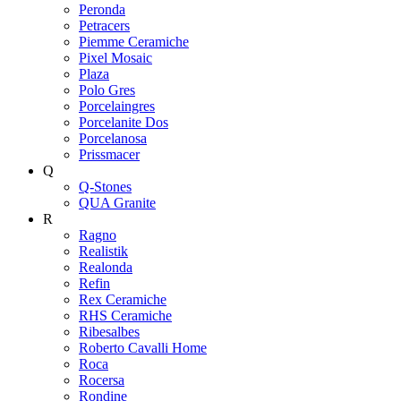
Peronda
Petracers
Piemme Ceramiche
Pixel Mosaic
Plaza
Polo Gres
Porcelaingres
Porcelanite Dos
Porcelanosa
Prissmacer
Q
Q-Stones
QUA Granite
R
Ragno
Realistik
Realonda
Refin
Rex Ceramiche
RHS Ceramiche
Ribesalbes
Roberto Cavalli Home
Roca
Rocersa
Rondine