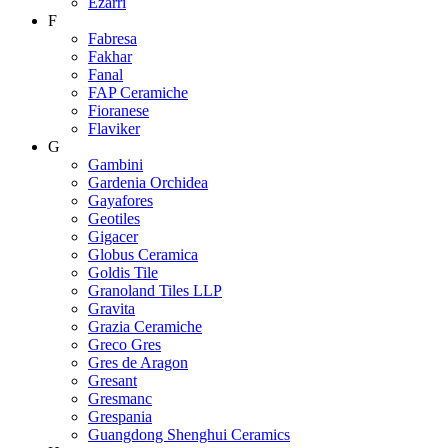
Ezarri
F
Fabresa
Fakhar
Fanal
FAP Ceramiche
Fioranese
Flaviker
G
Gambini
Gardenia Orchidea
Gayafores
Geotiles
Gigacer
Globus Ceramica
Goldis Tile
Granoland Tiles LLP
Gravita
Grazia Ceramiche
Greco Gres
Gres de Aragon
Gresant
Gresmanc
Grespania
Guangdong Shenghui Ceramics