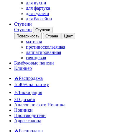
для кухни
для фартука
для туалета
для бассейна
Ступени
Ступени
Ступени
Поверхность
Страна
Цвет
матовая
противоскользящая
лаппатированная
глянцевая
Бамбуковые панели
Клинкер
🔥Распродажа
⭐-40% на плитку
⚡️Ликвидация
3D дизайн
Аналог по фото
Новинка
Новинки
Производители
Адрес салона
🔥Распродажа