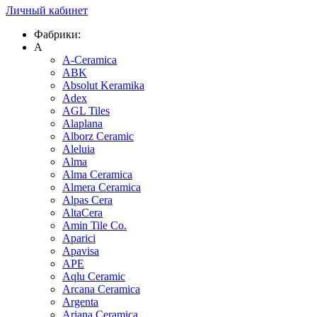
Личный кабинет
Фабрики:
A
A-Ceramica
ABK
Absolut Keramika
Adex
AGL Tiles
Alaplana
Alborz Ceramic
Aleluia
Alma
Alma Ceramica
Almera Ceramica
Alpas Cera
AltaCera
Amin Tile Co.
Aparici
Apavisa
APE
Aqlu Ceramic
Arcana Ceramica
Argenta
Ariana Ceramica