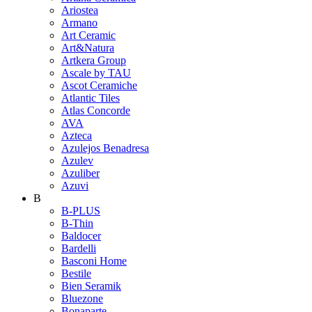
Ariostea
Armano
Art Ceramic
Art&Natura
Artkera Group
Ascale by TAU
Ascot Ceramiche
Atlantic Tiles
Atlas Concorde
AVA
Azteca
Azulejos Benadresa
Azulev
Azuliber
Azuvi
B
B-PLUS
B-Thin
Baldocer
Bardelli
Basconi Home
Bestile
Bien Seramik
Bluezone
Bonaparte