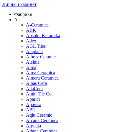
Личный кабинет
Фабрики:
A
A-Ceramica
ABK
Absolut Keramika
Adex
AGL Tiles
Alaplana
Alborz Ceramic
Aleluia
Alma
Alma Ceramica
Almera Ceramica
Alpas Cera
AltaCera
Amin Tile Co.
Aparici
Apavisa
APE
Aqlu Ceramic
Arcana Ceramica
Argenta
Ariana Ceramica