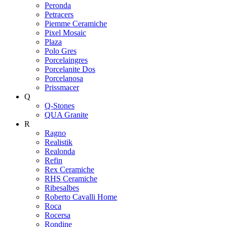
Peronda
Petracers
Piemme Ceramiche
Pixel Mosaic
Plaza
Polo Gres
Porcelaingres
Porcelanite Dos
Porcelanosa
Prissmacer
Q
Q-Stones
QUA Granite
R
Ragno
Realistik
Realonda
Refin
Rex Ceramiche
RHS Ceramiche
Ribesalbes
Roberto Cavalli Home
Roca
Rocersa
Rondine