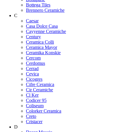
Bottega Tiles
Brennero Ceramiche
C
Caesar
Casa Dolce Casa
Cayyenne Ceramiche
Century
Ceramica Colli
Ceramica Mayor
Ceramika Konskie
Cercom
Cerdomus
Cerrad
Cevica
Cicogres
Cifre Ceramica
Cir Ceramiche
Cl Ker
Codicer 95
Coliseum
Colorker Ceramica
Creto
Cristacer
D