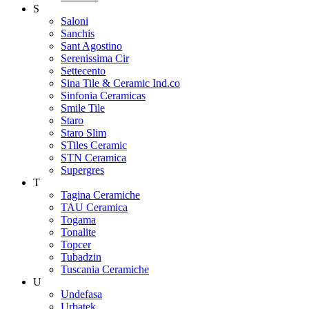
S
Saloni
Sanchis
Sant Agostino
Serenissima Cir
Settecento
Sina Tile & Ceramic Ind.co
Sinfonia Ceramicas
Smile Tile
Staro
Staro Slim
STiles Ceramic
STN Ceramica
Supergres
T
Tagina Ceramiche
TAU Ceramica
Togama
Tonalite
Topcer
Tubadzin
Tuscania Ceramiche
U
Undefasa
Urbatek