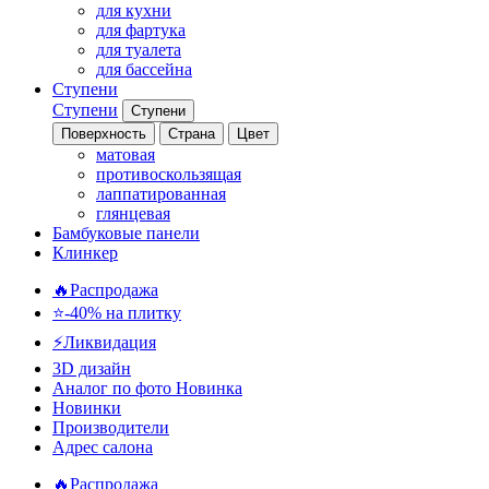
для кухни
для фартука
для туалета
для бассейна
Ступени
Ступени
Ступени
Поверхность
Страна
Цвет
матовая
противоскользящая
лаппатированная
глянцевая
Бамбуковые панели
Клинкер
🔥Распродажа
⭐-40% на плитку
⚡️Ликвидация
3D дизайн
Аналог по фото
Новинка
Новинки
Производители
Адрес салона
🔥Распродажа