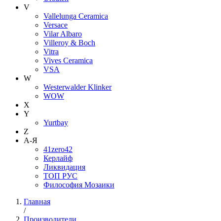
V
Vallelunga Ceramica
Versace
Vilar Albaro
Villeroy & Boch
Vitra
Vives Ceramica
VSA
W
Westerwalder Klinker
WOW
X
Y
Yurtbay
Z
А-Я
41zero42
Керлайф
Ликвидация
ТОП РУС
Философия Мозаики
Главная
/
Производители