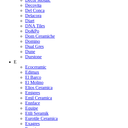
Decor Mosaic
Decovita
Del Conca
Delacora
Diart
DNA Tiles
Do&Po
Dom Ceramiche
Domino
Dual Gres
Dune
Durstone
E
Ecoceramic
Edimax
El Barco
El Molino
Elios Ceramica
Emigres
Emil Ceramica
Ennface
Equipe
Etili Seramik
Eurotile Ceramica
Exagres