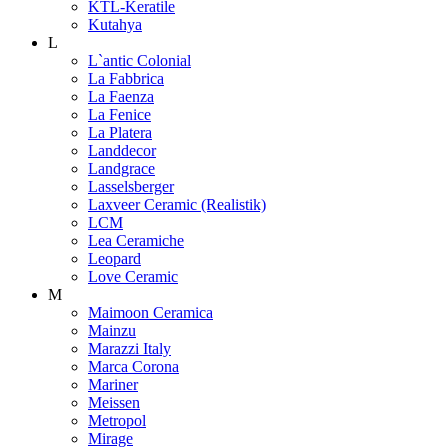
KTL-Keratile
Kutahya
L
L`antic Colonial
La Fabbrica
La Faenza
La Fenice
La Platera
Landdecor
Landgrace
Lasselsberger
Laxveer Ceramic (Realistik)
LCM
Lea Ceramiche
Leopard
Love Ceramic
M
Maimoon Ceramica
Mainzu
Marazzi Italy
Marca Corona
Mariner
Meissen
Metropol
Mirage