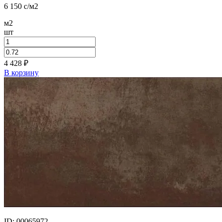
6 150
c
/м2
м2
шт
4 428
₽
В корзину
ID: 00065972