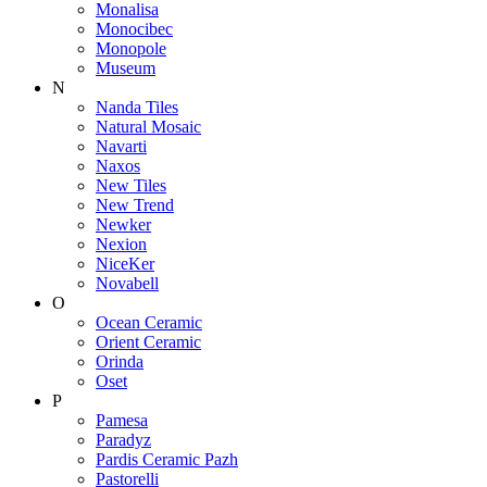
Monalisa
Monocibec
Monopole
Museum
N
Nanda Tiles
Natural Mosaic
Navarti
Naxos
New Tiles
New Trend
Newker
Nexion
NiceKer
Novabell
O
Ocean Ceramic
Orient Ceramic
Orinda
Oset
P
Pamesa
Paradyz
Pardis Ceramic Pazh
Pastorelli