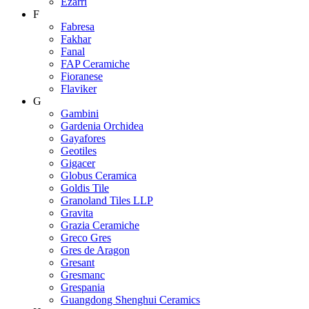
Ezarri
F
Fabresa
Fakhar
Fanal
FAP Ceramiche
Fioranese
Flaviker
G
Gambini
Gardenia Orchidea
Gayafores
Geotiles
Gigacer
Globus Ceramica
Goldis Tile
Granoland Tiles LLP
Gravita
Grazia Ceramiche
Greco Gres
Gres de Aragon
Gresant
Gresmanc
Grespania
Guangdong Shenghui Ceramics