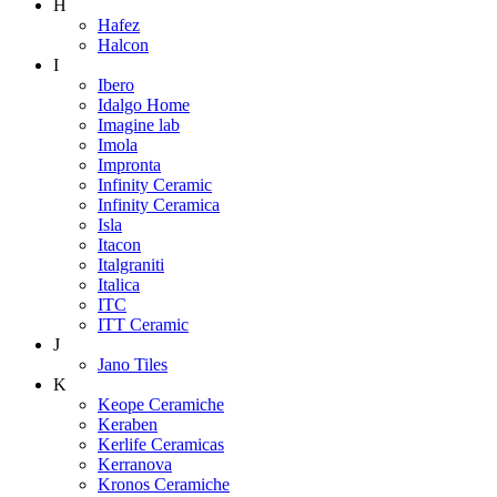
H
Hafez
Halcon
I
Ibero
Idalgo Home
Imagine lab
Imola
Impronta
Infinity Ceramic
Infinity Ceramica
Isla
Itacon
Italgraniti
Italica
ITC
ITT Ceramic
J
Jano Tiles
K
Keope Ceramiche
Keraben
Kerlife Ceramicas
Kerranova
Kronos Ceramiche