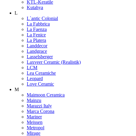
KTL-Keratile
Kutahya
L
L`antic Colonial
La Fabbrica
La Faenza
La Fenice
La Platera
Landdecor
Landgrace
Lasselsberger
Laxveer Ceramic (Realistik)
LCM
Lea Ceramiche
Leopard
Love Ceramic
M
Maimoon Ceramica
Mainzu
Marazzi Italy
Marca Corona
Mariner
Meissen
Metropol
Mirage