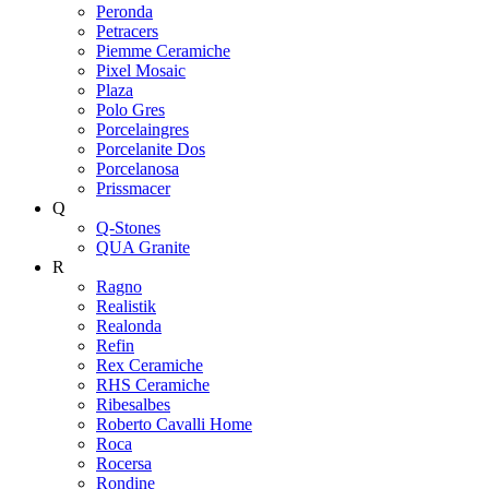
Peronda
Petracers
Piemme Ceramiche
Pixel Mosaic
Plaza
Polo Gres
Porcelaingres
Porcelanite Dos
Porcelanosa
Prissmacer
Q
Q-Stones
QUA Granite
R
Ragno
Realistik
Realonda
Refin
Rex Ceramiche
RHS Ceramiche
Ribesalbes
Roberto Cavalli Home
Roca
Rocersa
Rondine