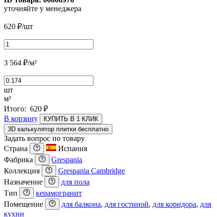
уточняйте у менеджера
620
₽
/шт
3 564
₽
/м²
шт
м²
Итого:
620
₽
В корзину
КУПИТЬ В 1 КЛИК
3D калькулятор плитки бесплатно
Задать вопрос по товару
Страна
Испания
Фабрика
Grespania
Коллекция
Grespania Cambridge
Назначение
для пола
Тип
керамогранит
Помещение
для балкона
,
для гостиной
,
для коридора
,
для
кухни