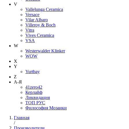
V
Vallelunga Ceramica
Versace
Vilar Albaro
Villeroy & Boch
Vitra
Vives Ceramica
VSA
W
Westerwalder Klinker
WOW
X
Y
Yurtbay
Z
А-Я
41zero42
Керлайф
Ликвидация
ТОП РУС
Философия Мозаики
Главная
/
Производители