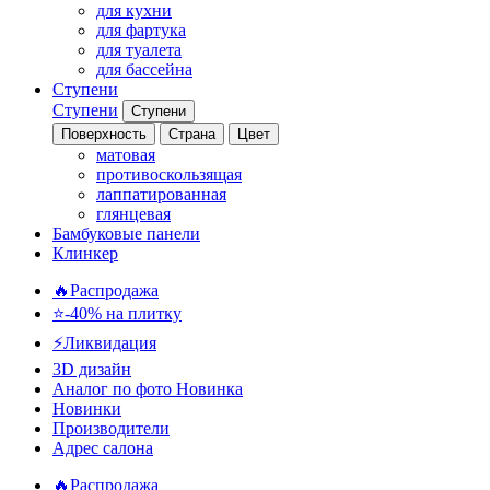
для кухни
для фартука
для туалета
для бассейна
Ступени
Ступени
Ступени
Поверхность
Страна
Цвет
матовая
противоскользящая
лаппатированная
глянцевая
Бамбуковые панели
Клинкер
🔥Распродажа
⭐-40% на плитку
⚡️Ликвидация
3D дизайн
Аналог по фото
Новинка
Новинки
Производители
Адрес салона
🔥Распродажа