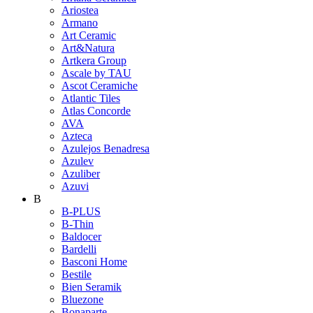
Ariostea
Armano
Art Ceramic
Art&Natura
Artkera Group
Ascale by TAU
Ascot Ceramiche
Atlantic Tiles
Atlas Concorde
AVA
Azteca
Azulejos Benadresa
Azulev
Azuliber
Azuvi
B
B-PLUS
B-Thin
Baldocer
Bardelli
Basconi Home
Bestile
Bien Seramik
Bluezone
Bonaparte