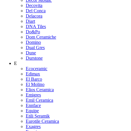
Decor Mosaic
Decovita
Del Conca
Delacora
Diart
DNA Tiles
Do&Po
Dom Ceramiche
Domino
Dual Gres
Dune
Durstone
E
Ecoceramic
Edimax
El Barco
El Molino
Elios Ceramica
Emigres
Emil Ceramica
Ennface
Equipe
Etili Seramik
Eurotile Ceramica
Exagres