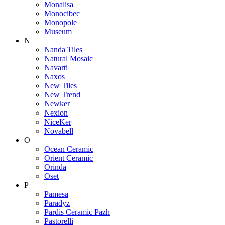
Monalisa
Monocibec
Monopole
Museum
N
Nanda Tiles
Natural Mosaic
Navarti
Naxos
New Tiles
New Trend
Newker
Nexion
NiceKer
Novabell
O
Ocean Ceramic
Orient Ceramic
Orinda
Oset
P
Pamesa
Paradyz
Pardis Ceramic Pazh
Pastorelli