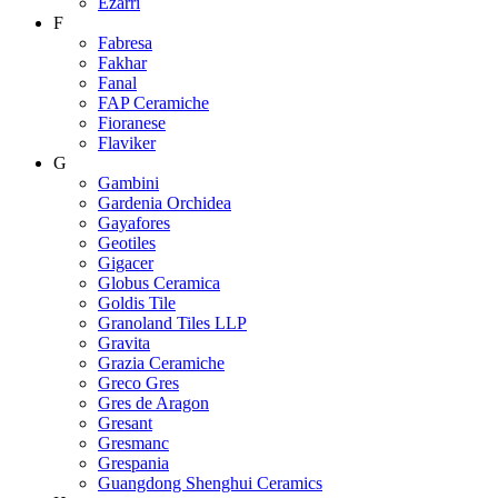
Ezarri
F
Fabresa
Fakhar
Fanal
FAP Ceramiche
Fioranese
Flaviker
G
Gambini
Gardenia Orchidea
Gayafores
Geotiles
Gigacer
Globus Ceramica
Goldis Tile
Granoland Tiles LLP
Gravita
Grazia Ceramiche
Greco Gres
Gres de Aragon
Gresant
Gresmanc
Grespania
Guangdong Shenghui Ceramics