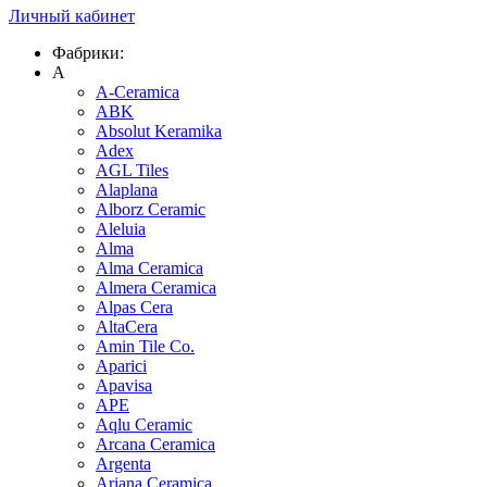
Личный кабинет
Фабрики:
A
A-Ceramica
ABK
Absolut Keramika
Adex
AGL Tiles
Alaplana
Alborz Ceramic
Aleluia
Alma
Alma Ceramica
Almera Ceramica
Alpas Cera
AltaCera
Amin Tile Co.
Aparici
Apavisa
APE
Aqlu Ceramic
Arcana Ceramica
Argenta
Ariana Ceramica