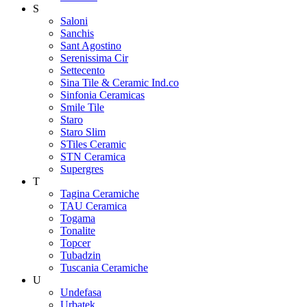
S
Saloni
Sanchis
Sant Agostino
Serenissima Cir
Settecento
Sina Tile & Ceramic Ind.co
Sinfonia Ceramicas
Smile Tile
Staro
Staro Slim
STiles Ceramic
STN Ceramica
Supergres
T
Tagina Ceramiche
TAU Ceramica
Togama
Tonalite
Topcer
Tubadzin
Tuscania Ceramiche
U
Undefasa
Urbatek