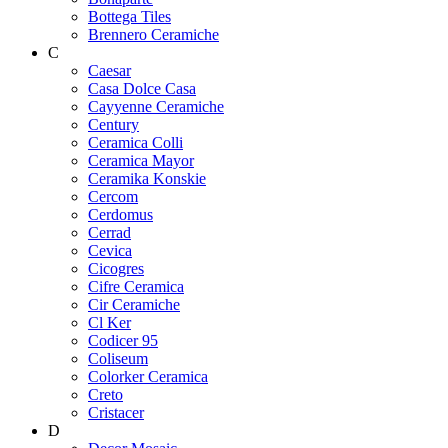
Bottega Tiles
Brennero Ceramiche
C
Caesar
Casa Dolce Casa
Cayyenne Ceramiche
Century
Ceramica Colli
Ceramica Mayor
Ceramika Konskie
Cercom
Cerdomus
Cerrad
Cevica
Cicogres
Cifre Ceramica
Cir Ceramiche
Cl Ker
Codicer 95
Coliseum
Colorker Ceramica
Creto
Cristacer
D