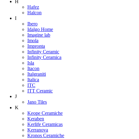
H
Hafez
Halcon
I
Ibero
Idalgo Home
Imagine lab
Imola
Impronta
Infinity Ceramic
Infinity Ceramica
Isla
Itacon
Italgraniti
Italica
ITC
ITT Ceramic
J
Jano Tiles
K
Keope Ceramiche
Keraben
Kerlife Ceramicas
Kerranova
Kronos Ceramiche