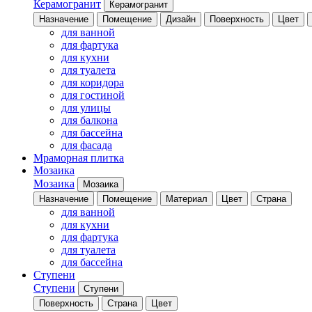
Керамогранит
Керамогранит
Назначение
Помещение
Дизайн
Поверхность
Цвет
для ванной
для фартука
для кухни
для туалета
для коридора
для гостиной
для улицы
для балкона
для бассейна
для фасада
Мраморная плитка
Мозаика
Мозаика
Мозаика
Назначение
Помещение
Материал
Цвет
Страна
для ванной
для кухни
для фартука
для туалета
для бассейна
Ступени
Ступени
Ступени
Поверхность
Страна
Цвет