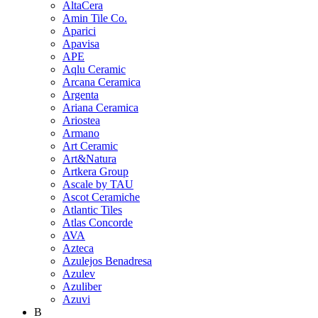
AltaCera
Amin Tile Co.
Aparici
Apavisa
APE
Aqlu Ceramic
Arcana Ceramica
Argenta
Ariana Ceramica
Ariostea
Armano
Art Ceramic
Art&Natura
Artkera Group
Ascale by TAU
Ascot Ceramiche
Atlantic Tiles
Atlas Concorde
AVA
Azteca
Azulejos Benadresa
Azulev
Azuliber
Azuvi
B