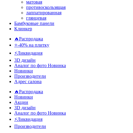
матовая
противоскользящая
лаппатированная
глянцевая
Бамбуковые панели
Клинкер
🔥Распродажа
⭐-40% на плитку
⚡️Ликвидация
3D дизайн
Аналог по фото
Новинка
Новинки
Производители
Адрес салона
🔥Распродажа
Новинки
Акции
3D дизайн
Аналог по фото
Новинка
⚡Ликвидация
Производители