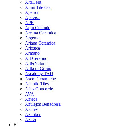
AltaCera
Amin Tile Co.
Aparici
Apavisa
APE
Aqlu Ceramic
Arcana Ceramica
Argenta
Ariana Ceramica
Ariostea
Armano
Art Ceramic
Art&Natura
Artkera Group
Ascale by TAU
Ascot Ceramiche
Atlantic Tiles
Atlas Concorde
AVA
Azteca
Azulejos Benadresa
Azulev
Azuliber
Azuvi
B