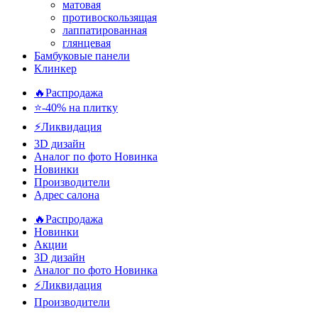
матовая
противоскользящая
лаппатированная
глянцевая
Бамбуковые панели
Клинкер
🔥Распродажа
⭐-40% на плитку
⚡️Ликвидация
3D дизайн
Аналог по фото
Новинка
Новинки
Производители
Адрес салона
🔥Распродажа
Новинки
Акции
3D дизайн
Аналог по фото
Новинка
⚡Ликвидация
Производители