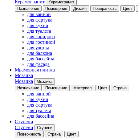
Керамогранит
Керамогранит
Назначение
Помещение
Дизайн
Поверхность
Цвет
для ванной
для фартука
для кухни
для туалета
для коридора
для гостиной
для улицы
для балкона
для бассейна
для фасада
Мраморная плитка
Мозаика
Мозаика
Мозаика
Назначение
Помещение
Материал
Цвет
Страна
для ванной
для кухни
для фартука
для туалета
для бассейна
Ступени
Ступени
Ступени
Поверхность
Страна
Цвет