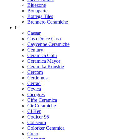
Bluezone
Bonaparte
Bottega Tiles
Brennero Ceramiche
C
Caesar
Casa Dolce Casa
Cayyenne Ceramiche
Century
Ceramica Colli
Ceramica Mayor
Ceramika Konskie
Cercom
Cerdomus
Cerrad
Cevica
Cicogres
Cifre Ceramica
Cir Ceramiche
Cl Ker
Codicer 95
Coliseum
Colorker Ceramica
Creto