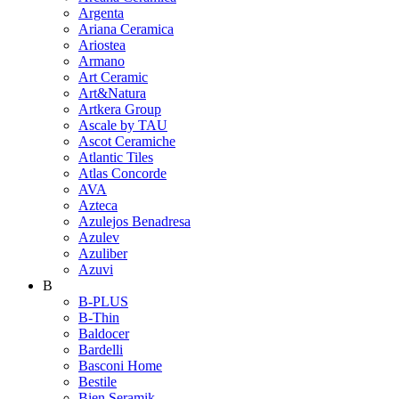
Argenta
Ariana Ceramica
Ariostea
Armano
Art Ceramic
Art&Natura
Artkera Group
Ascale by TAU
Ascot Ceramiche
Atlantic Tiles
Atlas Concorde
AVA
Azteca
Azulejos Benadresa
Azulev
Azuliber
Azuvi
B
B-PLUS
B-Thin
Baldocer
Bardelli
Basconi Home
Bestile
Bien Seramik