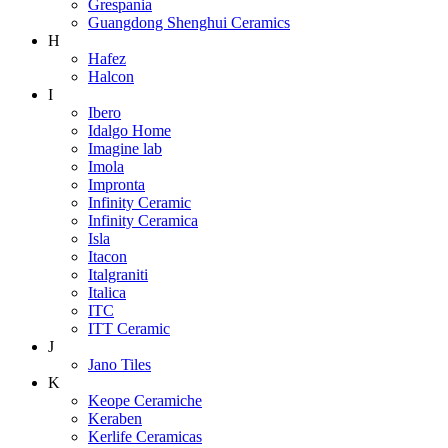
Grespania
Guangdong Shenghui Ceramics
H
Hafez
Halcon
I
Ibero
Idalgo Home
Imagine lab
Imola
Impronta
Infinity Ceramic
Infinity Ceramica
Isla
Itacon
Italgraniti
Italica
ITC
ITT Ceramic
J
Jano Tiles
K
Keope Ceramiche
Keraben
Kerlife Ceramicas