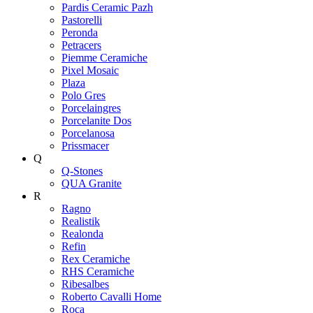
Pardis Ceramic Pazh
Pastorelli
Peronda
Petracers
Piemme Ceramiche
Pixel Mosaic
Plaza
Polo Gres
Porcelaingres
Porcelanite Dos
Porcelanosa
Prissmacer
Q
Q-Stones
QUA Granite
R
Ragno
Realistik
Realonda
Refin
Rex Ceramiche
RHS Ceramiche
Ribesalbes
Roberto Cavalli Home
Roca