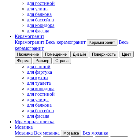
для гостиной
для улицы
для балкона
для бассейна
для коридора
для фасада
Керамогранит
Керамогранит
Весь керамогранит
Весь
Керамогранит
керамогранит
Назначение
Помещение
Дизайн
Поверхность
Цвет
Форма
Размер
Страна
для ванной
для фартука
для кухни
для туалета
для коридора
для гостиной
для улицы
для балкона
для бассейна
для фасада
Мраморная плитка
Мозаика
Мозаика
Вся мозаика
Вся мозаика
Мозаика