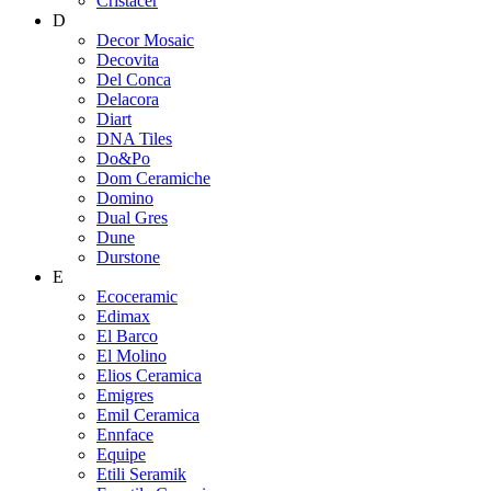
Cristacer
D
Decor Mosaic
Decovita
Del Conca
Delacora
Diart
DNA Tiles
Do&Po
Dom Ceramiche
Domino
Dual Gres
Dune
Durstone
E
Ecoceramic
Edimax
El Barco
El Molino
Elios Ceramica
Emigres
Emil Ceramica
Ennface
Equipe
Etili Seramik