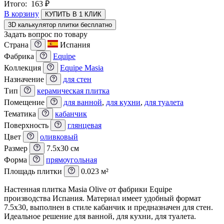
Итого:
163
₽
В корзину
КУПИТЬ В 1 КЛИК
3D калькулятор плитки бесплатно
Задать вопрос по товару
Страна
Испания
Фабрика
Equipe
Коллекция
Equipe Masia
Назначение
для стен
Тип
керамическая плитка
Помещение
для ванной
,
для кухни
,
для туалета
Тематика
кабанчик
Поверхность
глянцевая
Цвет
оливковый
Размер
7.5x30 см
Форма
прямоугольная
Площадь плитки
0.023 м²
Настенная плитка Masia Olive от фабрики Equipe
производства Испания. Материал имеет удобный формат
7.5x30, выполнен в стиле кабанчик и предназначен для стен.
Идеальное решение для ванной, для кухни, для туалета.