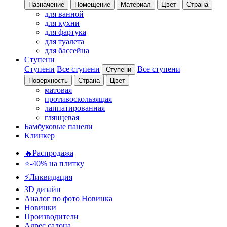
Назначение
Помещение
Материал
Цвет
Страна
для ванной
для кухни
для фартука
для туалета
для бассейна
Ступени
Ступени
Все ступени
Все ступени
Ступени
Поверхность
Страна
Цвет
матовая
противоскользящая
лаппатированная
глянцевая
Бамбуковые панели
Клинкер
🔥Распродажа
⭐-40% на плитку
⚡️Ликвидация
3D дизайн
Аналог по фото
Новинка
Новинки
Производители
Адрес салона