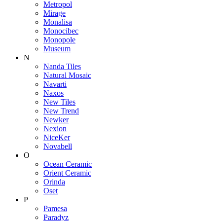
Metropol
Mirage
Monalisa
Monocibec
Monopole
Museum
N
Nanda Tiles
Natural Mosaic
Navarti
Naxos
New Tiles
New Trend
Newker
Nexion
NiceKer
Novabell
O
Ocean Ceramic
Orient Ceramic
Orinda
Oset
P
Pamesa
Paradyz