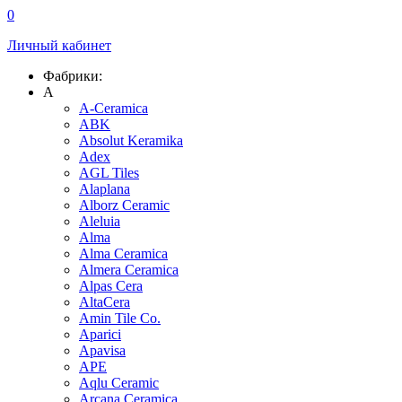
0
Личный кабинет
Фабрики:
A
A-Ceramica
ABK
Absolut Keramika
Adex
AGL Tiles
Alaplana
Alborz Ceramic
Aleluia
Alma
Alma Ceramica
Almera Ceramica
Alpas Cera
AltaCera
Amin Tile Co.
Aparici
Apavisa
APE
Aqlu Ceramic
Arcana Ceramica