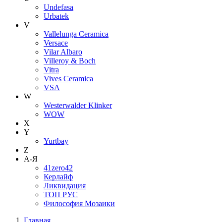
Undefasa
Urbatek
V
Vallelunga Ceramica
Versace
Vilar Albaro
Villeroy & Boch
Vitra
Vives Ceramica
VSA
W
Westerwalder Klinker
WOW
X
Y
Yurtbay
Z
А-Я
41zero42
Керлайф
Ликвидация
ТОП РУС
Философия Мозаики
Главная