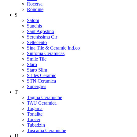
Rocersa
Rondine
S
Saloni
Sanchis
Sant Agostino
Serenissima Cir
Settecento
Sina Tile & Ceramic Ind.co
Sinfonia Ceramicas
Smile Tile
Staro
Staro Slim
STiles Ceramic
STN Ceramica
Supergres
T
Tagina Ceramiche
TAU Ceramica
Togama
Tonalite
Topcer
Tubadzin
Tuscania Ceramiche
U