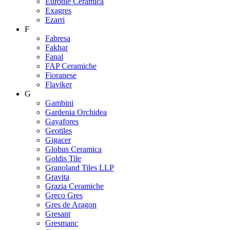
Eurotile Ceramica
Exagres
Ezarri
F
Fabresa
Fakhar
Fanal
FAP Ceramiche
Fioranese
Flaviker
G
Gambini
Gardenia Orchidea
Gayafores
Geotiles
Gigacer
Globus Ceramica
Goldis Tile
Granoland Tiles LLP
Gravita
Grazia Ceramiche
Greco Gres
Gres de Aragon
Gresant
Gresmanc