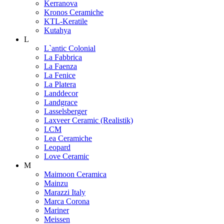
Kerranova
Kronos Ceramiche
KTL-Keratile
Kutahya
L
L`antic Colonial
La Fabbrica
La Faenza
La Fenice
La Platera
Landdecor
Landgrace
Lasselsberger
Laxveer Ceramic (Realistik)
LCM
Lea Ceramiche
Leopard
Love Ceramic
M
Maimoon Ceramica
Mainzu
Marazzi Italy
Marca Corona
Mariner
Meissen