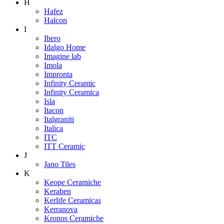
H
Hafez
Halcon
I
Ibero
Idalgo Home
Imagine lab
Imola
Impronta
Infinity Ceramic
Infinity Ceramica
Isla
Itacon
Italgraniti
Italica
ITC
ITT Ceramic
J
Jano Tiles
K
Keope Ceramiche
Keraben
Kerlife Ceramicas
Kerranova
Kronos Ceramiche