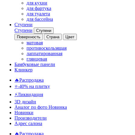
для кухни
для фартука
для туалета
для бассейна
Ступени
Ступени
Ступени
Поверхность
Страна
Цвет
матовая
противоскользящая
лаппатированная
глянцевая
Бамбуковые панели
Клинкер
🔥Распродажа
⭐-40% на плитку
⚡️Ликвидация
3D дизайн
Аналог по фото
Новинка
Новинки
Производители
Адрес салона
🔥Распродажа