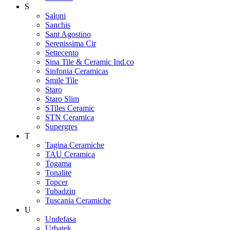
S
Saloni
Sanchis
Sant Agostino
Serenissima Cir
Settecento
Sina Tile & Ceramic Ind.co
Sinfonia Ceramicas
Smile Tile
Staro
Staro Slim
STiles Ceramic
STN Ceramica
Supergres
T
Tagina Ceramiche
TAU Ceramica
Togama
Tonalite
Topcer
Tubadzin
Tuscania Ceramiche
U
Undefasa
Urbatek