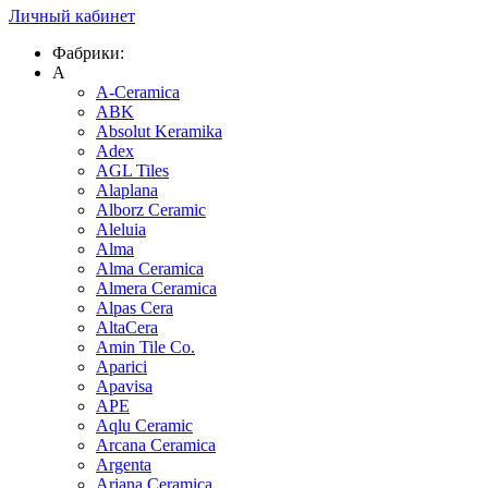
Личный кабинет
Фабрики:
A
A-Ceramica
ABK
Absolut Keramika
Adex
AGL Tiles
Alaplana
Alborz Ceramic
Aleluia
Alma
Alma Ceramica
Almera Ceramica
Alpas Cera
AltaCera
Amin Tile Co.
Aparici
Apavisa
APE
Aqlu Ceramic
Arcana Ceramica
Argenta
Ariana Ceramica