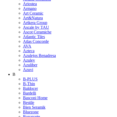
Ariostea
Armano
Art Ceramic
Art&Natura
Artkera Group
Ascale by TAU
Ascot Ceramiche
Atlantic Tiles
Atlas Concorde
AVA
Azteca
Azulejos Benadresa
Azulev
Azuliber
Azuvi
B
B-PLUS
B-Thin
Baldocer
Bardelli
Basconi Home
Bestile
Bien Seramik
Bluezone
Bonaparte