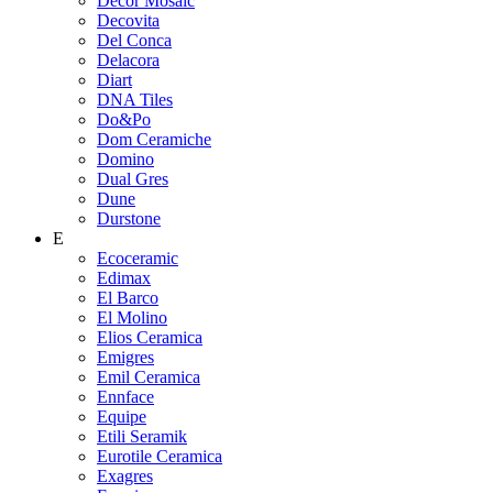
Decor Mosaic
Decovita
Del Conca
Delacora
Diart
DNA Tiles
Do&Po
Dom Ceramiche
Domino
Dual Gres
Dune
Durstone
E
Ecoceramic
Edimax
El Barco
El Molino
Elios Ceramica
Emigres
Emil Ceramica
Ennface
Equipe
Etili Seramik
Eurotile Ceramica
Exagres