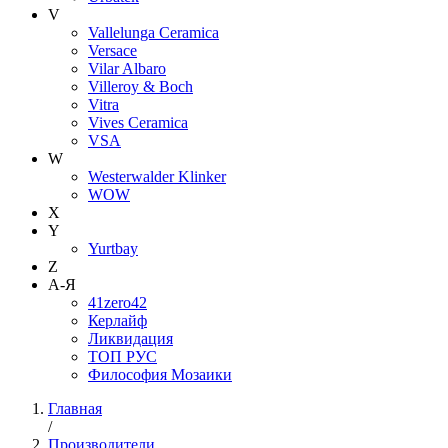
V
Vallelunga Ceramica
Versace
Vilar Albaro
Villeroy & Boch
Vitra
Vives Ceramica
VSA
W
Westerwalder Klinker
WOW
X
Y
Yurtbay
Z
А-Я
41zero42
Керлайф
Ликвидация
ТОП РУС
Философия Мозаики
Главная
/
Производители