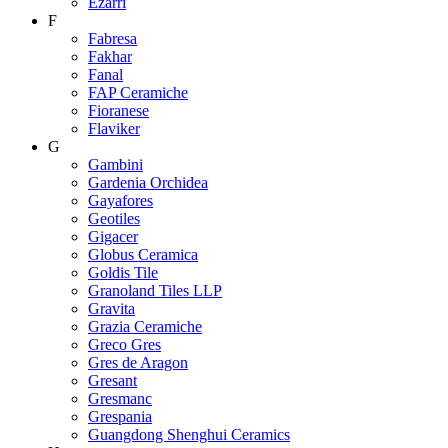
Ezarri
F
Fabresa
Fakhar
Fanal
FAP Ceramiche
Fioranese
Flaviker
G
Gambini
Gardenia Orchidea
Gayafores
Geotiles
Gigacer
Globus Ceramica
Goldis Tile
Granoland Tiles LLP
Gravita
Grazia Ceramiche
Greco Gres
Gres de Aragon
Gresant
Gresmanc
Grespania
Guangdong Shenghui Ceramics