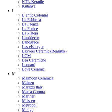
KTL-Keratile
Kutahya
L
L`antic Colonial
La Fabbrica
La Faenza
La Fenice
La Platera
Landdecor
Landgrace
Lasselsberger
Laxveer Ceramic (Realistik)
LCM
Lea Ceramiche
Leopard
Love Ceramic
M
Maimoon Ceramica
Mainzu
Marazzi Italy
Marca Corona
Mariner
Meissen
Metropol
Mirage