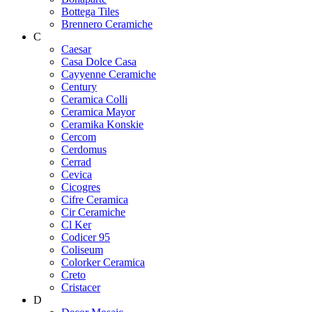
Bottega Tiles
Brennero Ceramiche
C
Caesar
Casa Dolce Casa
Cayyenne Ceramiche
Century
Ceramica Colli
Ceramica Mayor
Ceramika Konskie
Cercom
Cerdomus
Cerrad
Cevica
Cicogres
Cifre Ceramica
Cir Ceramiche
Cl Ker
Codicer 95
Coliseum
Colorker Ceramica
Creto
Cristacer
D