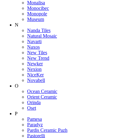
Monalisa
Monocibec
Monopole
Museum
N
Nanda Tiles
Natural Mosaic
Navarti
Naxos
New Tiles
New Trend
Newker
Nexion
NiceKer
Novabell
O
Ocean Ceramic
Orient Ceramic
Orinda
Oset
P
Pamesa
Paradyz
Pardis Ceramic Pazh
Pastorelli