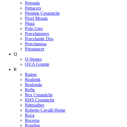
Peronda
Petracers
Piemme Ceramiche
Pixel Mosaic
Plaza
Polo Gres
Porcelaingres
Porcelanite Dos
Porcelanosa
Prissmacer
Q
Q-Stones
QUA Granite
R
Ragno
Realistik
Realonda
Refin
Rex Ceramiche
RHS Ceramiche
Ribesalbes
Roberto Cavalli Home
Roca
Rocersa
Rondine