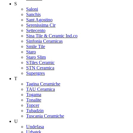
S
Saloni
Sanchis
Sant Agostino
Serenissima Cir
Settecento
Sina Tile & Ceramic Ind.co
Sinfonia Ceramicas
Smile Tile
Staro
Staro Slim
STiles Ceramic
STN Ceramica
Supergres
T
Tagina Ceramiche
TAU Ceramica
Togama
Tonalite
Topcer
Tubadzin
Tuscania Ceramiche
U
Undefasa
Urbatek