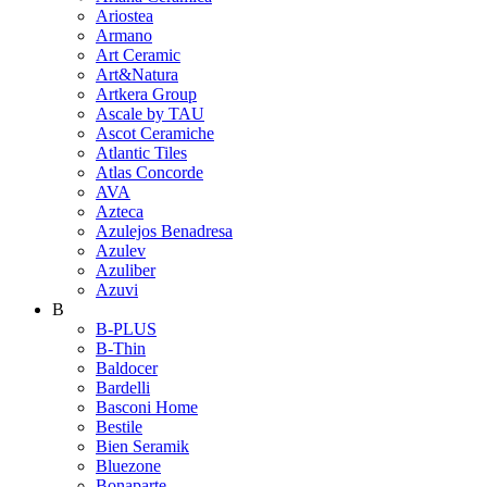
Ariostea
Armano
Art Ceramic
Art&Natura
Artkera Group
Ascale by TAU
Ascot Ceramiche
Atlantic Tiles
Atlas Concorde
AVA
Azteca
Azulejos Benadresa
Azulev
Azuliber
Azuvi
B
B-PLUS
B-Thin
Baldocer
Bardelli
Basconi Home
Bestile
Bien Seramik
Bluezone
Bonaparte