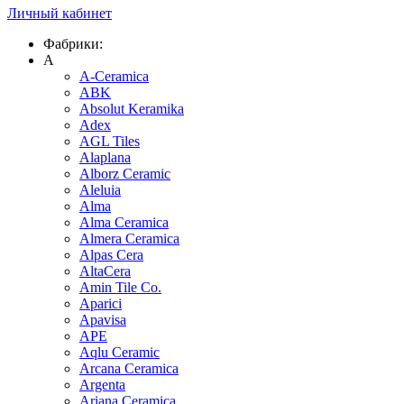
Личный кабинет
Фабрики:
A
A-Ceramica
ABK
Absolut Keramika
Adex
AGL Tiles
Alaplana
Alborz Ceramic
Aleluia
Alma
Alma Ceramica
Almera Ceramica
Alpas Cera
AltaCera
Amin Tile Co.
Aparici
Apavisa
APE
Aqlu Ceramic
Arcana Ceramica
Argenta
Ariana Ceramica