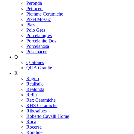
Peronda
Petracers
Piemme Ceramiche
Pixel Mosaic
Plaza
Polo Gres
Porcelaingres
Porcelanite Dos
Porcelanosa
Prissmacer
Q
Q-Stones
QUA Granite
R
Ragno
Realistik
Realonda
Refin
Rex Ceramiche
RHS Ceramiche
Ribesalbes
Roberto Cavalli Home
Roca
Rocersa
Rondine