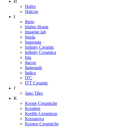
H
Hafez
Halcon
I
Ibero
Idalgo Home
Imagine lab
Imola
Impronta
Infinity Ceramic
Infinity Ceramica
Isla
Itacon
Italgraniti
Italica
ITC
ITT Ceramic
J
Jano Tiles
K
Keope Ceramiche
Keraben
Kerlife Ceramicas
Kerranova
Kronos Ceramiche