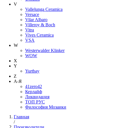
V
Vallelunga Ceramica
Versace
Vilar Albaro
Villeroy & Boch
Vitra
Vives Ceramica
VSA
W
Westerwalder Klinker
WOW
X
Y
Yurtbay
Z
А-Я
41zero42
Керлайф
Ликвидация
ТОП РУС
Философия Мозаики
Главная
/
Производители