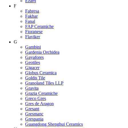
Ezarri
F
Fabresa
Fakhar
Fanal
FAP Ceramiche
Fioranese
Flaviker
G
Gambini
Gardenia Orchidea
Gayafores
Geotiles
Gigacer
Globus Ceramica
Goldis Tile
Granoland Tiles LLP
Gravita
Grazia Ceramiche
Greco Gres
Gres de Aragon
Gresant
Gresmanc
Grespania
Guangdong Shenghui Ceramics