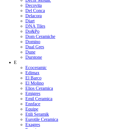
Decor Mosaic
Decovita
Del Conca
Delacora
Diart
DNA Tiles
Do&Po
Dom Ceramiche
Domino
Dual Gres
Dune
Durstone
E
Ecoceramic
Edimax
El Barco
El Molino
Elios Ceramica
Emigres
Emil Ceramica
Ennface
Equipe
Etili Seramik
Eurotile Ceramica
Exagres