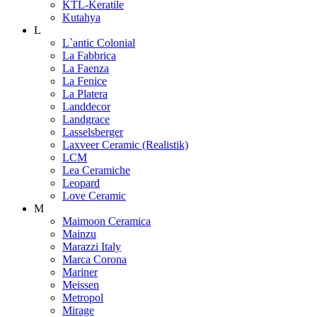
KTL-Keratile
Kutahya
L
L`antic Colonial
La Fabbrica
La Faenza
La Fenice
La Platera
Landdecor
Landgrace
Lasselsberger
Laxveer Ceramic (Realistik)
LCM
Lea Ceramiche
Leopard
Love Ceramic
M
Maimoon Ceramica
Mainzu
Marazzi Italy
Marca Corona
Mariner
Meissen
Metropol
Mirage