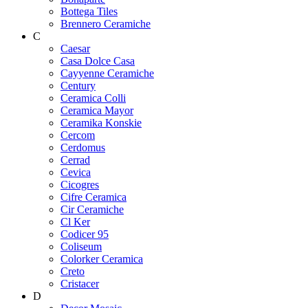
Bottega Tiles
Brennero Ceramiche
C
Caesar
Casa Dolce Casa
Cayyenne Ceramiche
Century
Ceramica Colli
Ceramica Mayor
Ceramika Konskie
Cercom
Cerdomus
Cerrad
Cevica
Cicogres
Cifre Ceramica
Cir Ceramiche
Cl Ker
Codicer 95
Coliseum
Colorker Ceramica
Creto
Cristacer
D