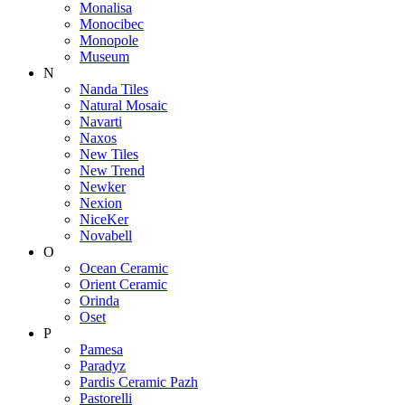
Monalisa
Monocibec
Monopole
Museum
N
Nanda Tiles
Natural Mosaic
Navarti
Naxos
New Tiles
New Trend
Newker
Nexion
NiceKer
Novabell
O
Ocean Ceramic
Orient Ceramic
Orinda
Oset
P
Pamesa
Paradyz
Pardis Ceramic Pazh
Pastorelli