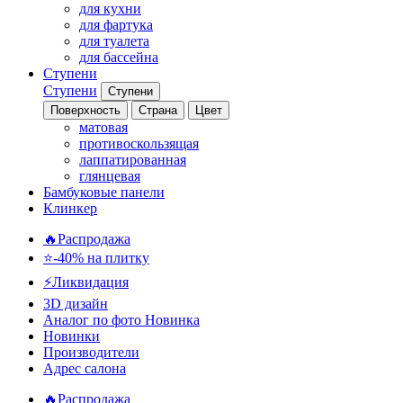
для кухни
для фартука
для туалета
для бассейна
Ступени
Ступени
Ступени
Поверхность
Страна
Цвет
матовая
противоскользящая
лаппатированная
глянцевая
Бамбуковые панели
Клинкер
🔥Распродажа
⭐-40% на плитку
⚡️Ликвидация
3D дизайн
Аналог по фото
Новинка
Новинки
Производители
Адрес салона
🔥Распродажа