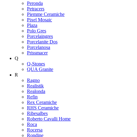
Peronda
Petracers
Piemme Ceramiche
Pixel Mosaic
Plaza
Polo Gres
Porcelaingres
Porcelanite Dos
Porcelanosa
Prissmacer
Q
Q-Stones
QUA Granite
R
Ragno
Realistik
Realonda
Refin
Rex Ceramiche
RHS Ceramiche
Ribesalbes
Roberto Cavalli Home
Roca
Rocersa
Rondine