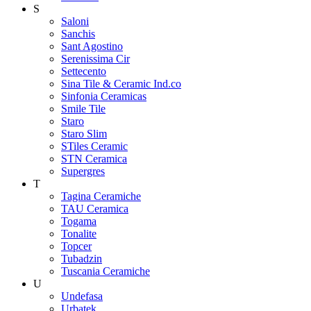
S
Saloni
Sanchis
Sant Agostino
Serenissima Cir
Settecento
Sina Tile & Ceramic Ind.co
Sinfonia Ceramicas
Smile Tile
Staro
Staro Slim
STiles Ceramic
STN Ceramica
Supergres
T
Tagina Ceramiche
TAU Ceramica
Togama
Tonalite
Topcer
Tubadzin
Tuscania Ceramiche
U
Undefasa
Urbatek