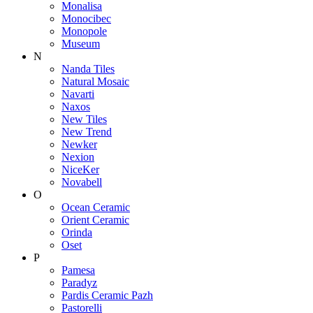
Monalisa
Monocibec
Monopole
Museum
N
Nanda Tiles
Natural Mosaic
Navarti
Naxos
New Tiles
New Trend
Newker
Nexion
NiceKer
Novabell
O
Ocean Ceramic
Orient Ceramic
Orinda
Oset
P
Pamesa
Paradyz
Pardis Ceramic Pazh
Pastorelli