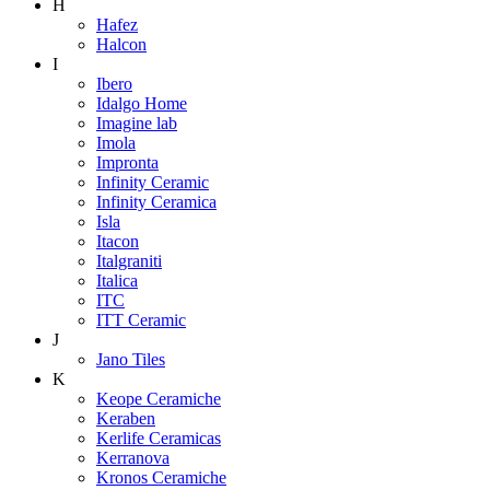
H
Hafez
Halcon
I
Ibero
Idalgo Home
Imagine lab
Imola
Impronta
Infinity Ceramic
Infinity Ceramica
Isla
Itacon
Italgraniti
Italica
ITC
ITT Ceramic
J
Jano Tiles
K
Keope Ceramiche
Keraben
Kerlife Ceramicas
Kerranova
Kronos Ceramiche