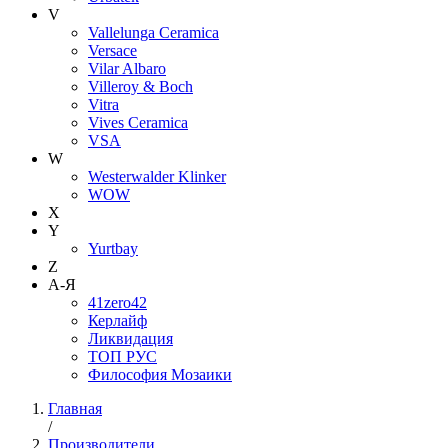
V
Vallelunga Ceramica
Versace
Vilar Albaro
Villeroy & Boch
Vitra
Vives Ceramica
VSA
W
Westerwalder Klinker
WOW
X
Y
Yurtbay
Z
А-Я
41zero42
Керлайф
Ликвидация
ТОП РУС
Философия Мозаики
Главная
/
Производители