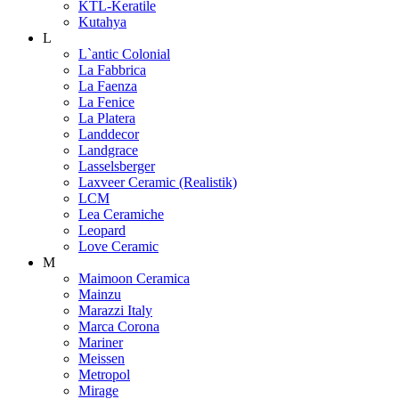
KTL-Keratile
Kutahya
L
L`antic Colonial
La Fabbrica
La Faenza
La Fenice
La Platera
Landdecor
Landgrace
Lasselsberger
Laxveer Ceramic (Realistik)
LCM
Lea Ceramiche
Leopard
Love Ceramic
M
Maimoon Ceramica
Mainzu
Marazzi Italy
Marca Corona
Mariner
Meissen
Metropol
Mirage