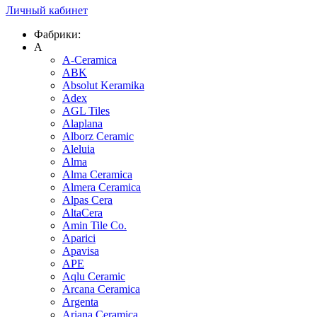
Личный кабинет
Фабрики:
A
A-Ceramica
ABK
Absolut Keramika
Adex
AGL Tiles
Alaplana
Alborz Ceramic
Aleluia
Alma
Alma Ceramica
Almera Ceramica
Alpas Cera
AltaCera
Amin Tile Co.
Aparici
Apavisa
APE
Aqlu Ceramic
Arcana Ceramica
Argenta
Ariana Ceramica