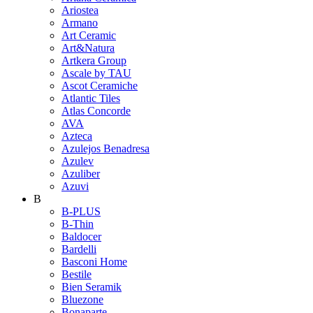
Ariostea
Armano
Art Ceramic
Art&Natura
Artkera Group
Ascale by TAU
Ascot Ceramiche
Atlantic Tiles
Atlas Concorde
AVA
Azteca
Azulejos Benadresa
Azulev
Azuliber
Azuvi
B
B-PLUS
B-Thin
Baldocer
Bardelli
Basconi Home
Bestile
Bien Seramik
Bluezone
Bonaparte