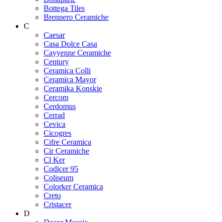
Bottega Tiles
Brennero Ceramiche
C
Caesar
Casa Dolce Casa
Cayyenne Ceramiche
Century
Ceramica Colli
Ceramica Mayor
Ceramika Konskie
Cercom
Cerdomus
Cerrad
Cevica
Cicogres
Cifre Ceramica
Cir Ceramiche
Cl Ker
Codicer 95
Coliseum
Colorker Ceramica
Creto
Cristacer
D