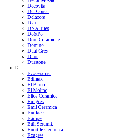
Decor Mosaic
Decovita
Del Conca
Delacora
Diart
DNA Tiles
Do&Po
Dom Ceramiche
Domino
Dual Gres
Dune
Durstone
E
Ecoceramic
Edimax
El Barco
El Molino
Elios Ceramica
Emigres
Emil Ceramica
Ennface
Equipe
Etili Seramik
Eurotile Ceramica
Exagres