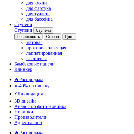
для кухни
для фартука
для туалета
для бассейна
Ступени
Ступени
Ступени
Поверхность
Страна
Цвет
матовая
противоскользящая
лаппатированная
глянцевая
Бамбуковые панели
Клинкер
🔥Распродажа
⭐-40% на плитку
⚡️Ликвидация
3D дизайн
Аналог по фото
Новинка
Новинки
Производители
Адрес салона
🔥Распродажа