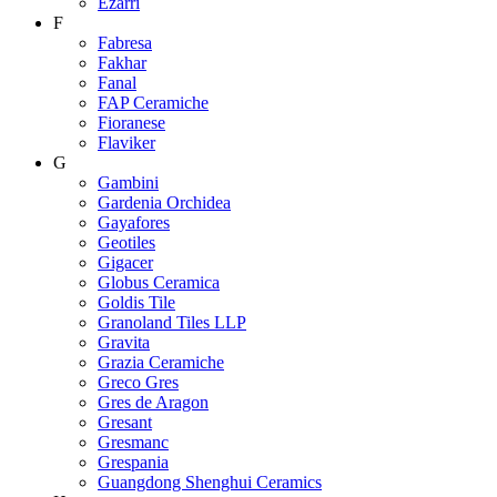
Ezarri
F
Fabresa
Fakhar
Fanal
FAP Ceramiche
Fioranese
Flaviker
G
Gambini
Gardenia Orchidea
Gayafores
Geotiles
Gigacer
Globus Ceramica
Goldis Tile
Granoland Tiles LLP
Gravita
Grazia Ceramiche
Greco Gres
Gres de Aragon
Gresant
Gresmanc
Grespania
Guangdong Shenghui Ceramics