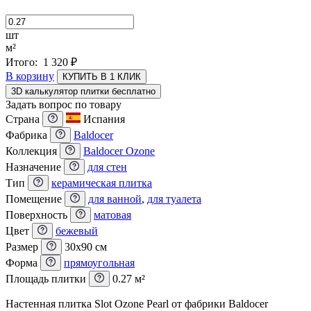
шт
м²
Итого:
1 320
₽
В корзину
КУПИТЬ В 1 КЛИК
3D калькулятор плитки бесплатно
Задать вопрос по товару
Страна
Испания
Фабрика
Baldocer
Коллекция
Baldocer Ozone
Назначение
для стен
Тип
керамическая плитка
Помещение
для ванной
,
для туалета
Поверхность
матовая
Цвет
бежевый
Размер
30x90 см
Форма
прямоугольная
Площадь плитки
0.27 м²
Настенная плитка Slot Ozone Pearl от фабрики Baldocer