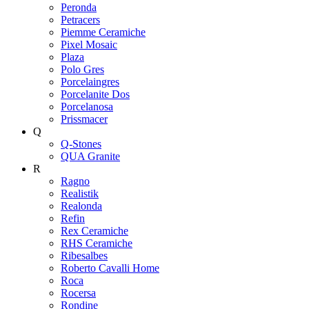
Peronda
Petracers
Piemme Ceramiche
Pixel Mosaic
Plaza
Polo Gres
Porcelaingres
Porcelanite Dos
Porcelanosa
Prissmacer
Q
Q-Stones
QUA Granite
R
Ragno
Realistik
Realonda
Refin
Rex Ceramiche
RHS Ceramiche
Ribesalbes
Roberto Cavalli Home
Roca
Rocersa
Rondine