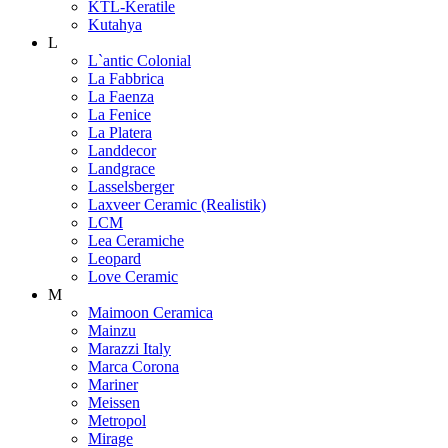
KTL-Keratile
Kutahya
L
L`antic Colonial
La Fabbrica
La Faenza
La Fenice
La Platera
Landdecor
Landgrace
Lasselsberger
Laxveer Ceramic (Realistik)
LCM
Lea Ceramiche
Leopard
Love Ceramic
M
Maimoon Ceramica
Mainzu
Marazzi Italy
Marca Corona
Mariner
Meissen
Metropol
Mirage