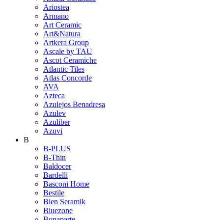
Ariostea
Armano
Art Ceramic
Art&Natura
Artkera Group
Ascale by TAU
Ascot Ceramiche
Atlantic Tiles
Atlas Concorde
AVA
Azteca
Azulejos Benadresa
Azulev
Azuliber
Azuvi
B
B-PLUS
B-Thin
Baldocer
Bardelli
Basconi Home
Bestile
Bien Seramik
Bluezone
Bonaparte