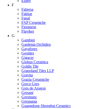
Ezarri
F
Fabresa
Fakhar
Fanal
FAP Ceramiche
Fioranese
Flaviker
G
Gambini
Gardenia Orchidea
Gayafores
Geotiles
Gigacer
Globus Ceramica
Goldis Tile
Granoland Tiles LLP
Gravita
Grazia Ceramiche
Greco Gres
Gres de Aragon
Gresant
Gresmanc
Grespania
Guangdong Shenghui Ceramics