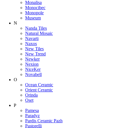
Monalisa
Monocibec
Monopole
Museum
N
Nanda Tiles
Natural Mosaic
Navarti
Naxos
New Tiles
New Trend
Newker
Nexion
NiceKer
Novabell
O
Ocean Ceramic
Orient Ceramic
Orinda
Oset
P
Pamesa
Paradyz
Pardis Ceramic Pazh
Pastorelli