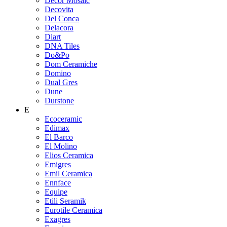
Decor Mosaic
Decovita
Del Conca
Delacora
Diart
DNA Tiles
Do&Po
Dom Ceramiche
Domino
Dual Gres
Dune
Durstone
E
Ecoceramic
Edimax
El Barco
El Molino
Elios Ceramica
Emigres
Emil Ceramica
Ennface
Equipe
Etili Seramik
Eurotile Ceramica
Exagres