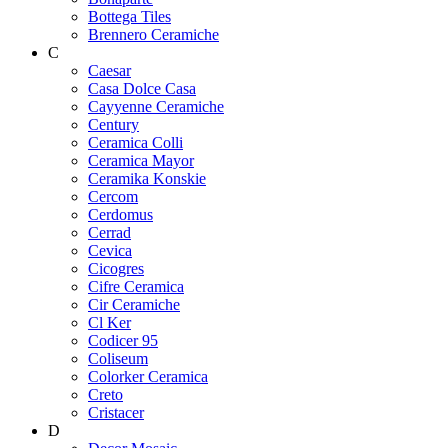
Bottega Tiles
Brennero Ceramiche
C
Caesar
Casa Dolce Casa
Cayyenne Ceramiche
Century
Ceramica Colli
Ceramica Mayor
Ceramika Konskie
Cercom
Cerdomus
Cerrad
Cevica
Cicogres
Cifre Ceramica
Cir Ceramiche
Cl Ker
Codicer 95
Coliseum
Colorker Ceramica
Creto
Cristacer
D