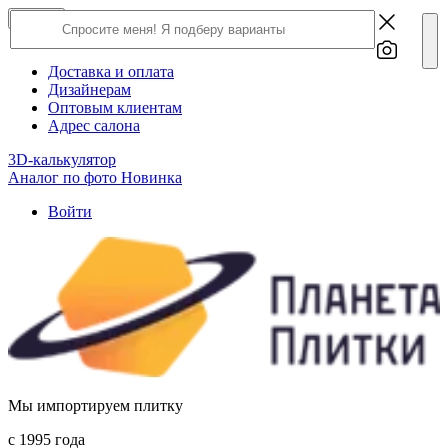
×
Close
О компании
Доставка и оплата
Дизайнерам
Оптовым клиентам
Адрес салона
3D-калькулятор
Аналог по фото
Новинка
Войти
Мы импортируем плитку
c 1995 года