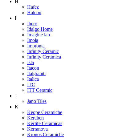
H
Hafez
Halcon
I
Ibero
Idalgo Home
Imagine lab
Imola
Impronta
Infinity Ceramic
Infinity Ceramica
Isla
Itacon
Italgraniti
Italica
ITC
ITT Ceramic
J
Jano Tiles
K
Keope Ceramiche
Keraben
Kerlife Ceramicas
Kerranova
Kronos Ceramiche