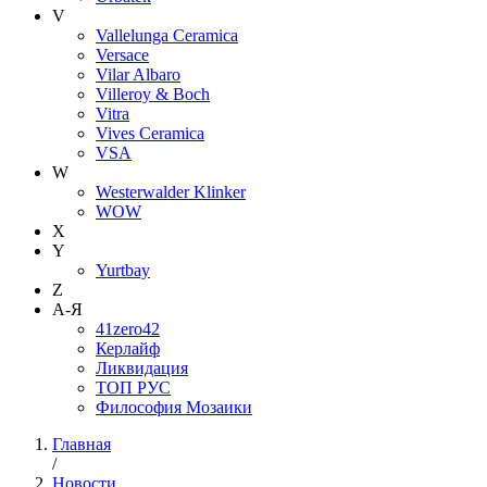
V
Vallelunga Ceramica
Versace
Vilar Albaro
Villeroy & Boch
Vitra
Vives Ceramica
VSA
W
Westerwalder Klinker
WOW
X
Y
Yurtbay
Z
А-Я
41zero42
Керлайф
Ликвидация
ТОП РУС
Философия Мозаики
Главная
/
Новости