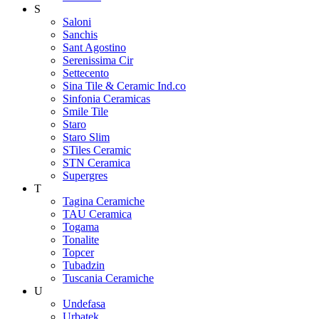
S
Saloni
Sanchis
Sant Agostino
Serenissima Cir
Settecento
Sina Tile & Ceramic Ind.co
Sinfonia Ceramicas
Smile Tile
Staro
Staro Slim
STiles Ceramic
STN Ceramica
Supergres
T
Tagina Ceramiche
TAU Ceramica
Togama
Tonalite
Topcer
Tubadzin
Tuscania Ceramiche
U
Undefasa
Urbatek