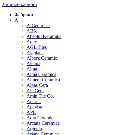
Личный кабинет
Фабрики:
A
A-Ceramica
ABK
Absolut Keramika
Adex
AGL Tiles
Alaplana
Alborz Ceramic
Aleluia
Alma
Alma Ceramica
Almera Ceramica
Alpas Cera
AltaCera
Amin Tile Co.
Aparici
Apavisa
APE
Aqlu Ceramic
Arcana Ceramica
Argenta
Ariana Ceramica