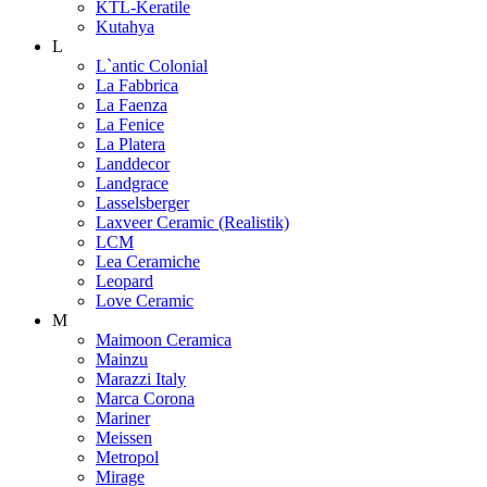
KTL-Keratile
Kutahya
L
L`antic Colonial
La Fabbrica
La Faenza
La Fenice
La Platera
Landdecor
Landgrace
Lasselsberger
Laxveer Ceramic (Realistik)
LCM
Lea Ceramiche
Leopard
Love Ceramic
M
Maimoon Ceramica
Mainzu
Marazzi Italy
Marca Corona
Mariner
Meissen
Metropol
Mirage