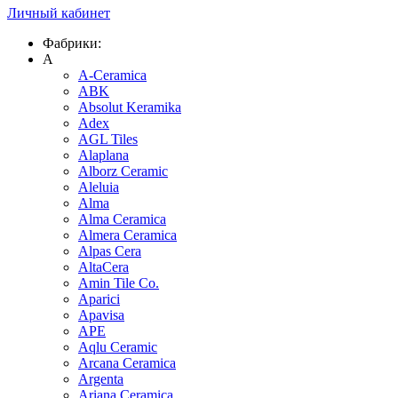
Личный кабинет
Фабрики:
A
A-Ceramica
ABK
Absolut Keramika
Adex
AGL Tiles
Alaplana
Alborz Ceramic
Aleluia
Alma
Alma Ceramica
Almera Ceramica
Alpas Cera
AltaCera
Amin Tile Co.
Aparici
Apavisa
APE
Aqlu Ceramic
Arcana Ceramica
Argenta
Ariana Ceramica