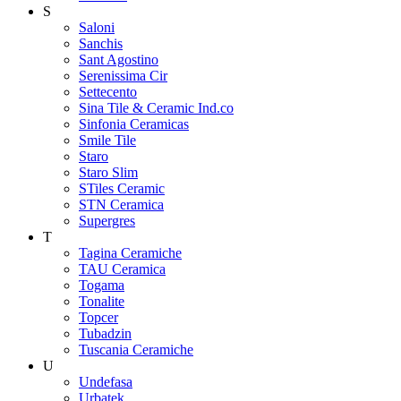
S
Saloni
Sanchis
Sant Agostino
Serenissima Cir
Settecento
Sina Tile & Ceramic Ind.co
Sinfonia Ceramicas
Smile Tile
Staro
Staro Slim
STiles Ceramic
STN Ceramica
Supergres
T
Tagina Ceramiche
TAU Ceramica
Togama
Tonalite
Topcer
Tubadzin
Tuscania Ceramiche
U
Undefasa
Urbatek