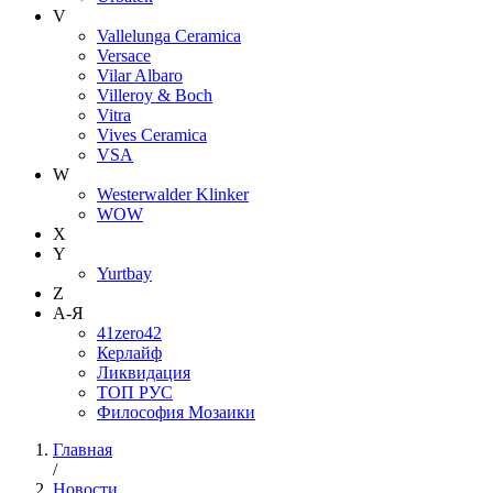
V
Vallelunga Ceramica
Versace
Vilar Albaro
Villeroy & Boch
Vitra
Vives Ceramica
VSA
W
Westerwalder Klinker
WOW
X
Y
Yurtbay
Z
А-Я
41zero42
Керлайф
Ликвидация
ТОП РУС
Философия Мозаики
Главная
/
Новости