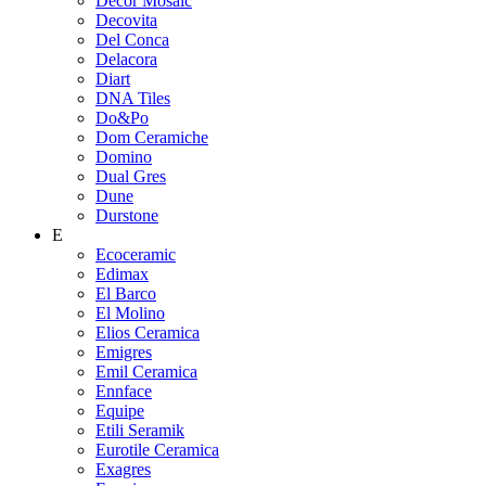
Decor Mosaic
Decovita
Del Conca
Delacora
Diart
DNA Tiles
Do&Po
Dom Ceramiche
Domino
Dual Gres
Dune
Durstone
E
Ecoceramic
Edimax
El Barco
El Molino
Elios Ceramica
Emigres
Emil Ceramica
Ennface
Equipe
Etili Seramik
Eurotile Ceramica
Exagres