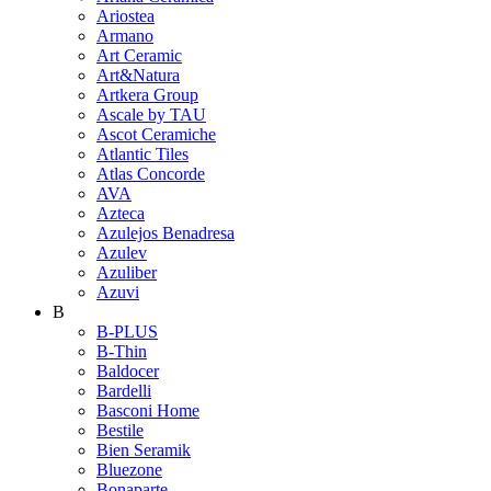
Ariostea
Armano
Art Ceramic
Art&Natura
Artkera Group
Ascale by TAU
Ascot Ceramiche
Atlantic Tiles
Atlas Concorde
AVA
Azteca
Azulejos Benadresa
Azulev
Azuliber
Azuvi
B
B-PLUS
B-Thin
Baldocer
Bardelli
Basconi Home
Bestile
Bien Seramik
Bluezone
Bonaparte