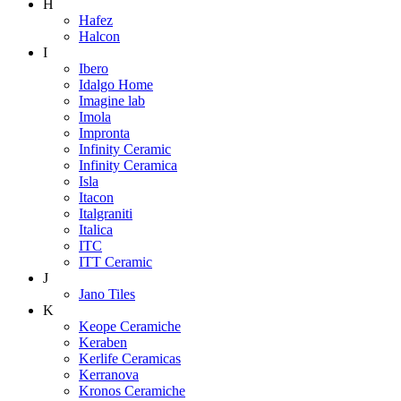
H
Hafez
Halcon
I
Ibero
Idalgo Home
Imagine lab
Imola
Impronta
Infinity Ceramic
Infinity Ceramica
Isla
Itacon
Italgraniti
Italica
ITC
ITT Ceramic
J
Jano Tiles
K
Keope Ceramiche
Keraben
Kerlife Ceramicas
Kerranova
Kronos Ceramiche