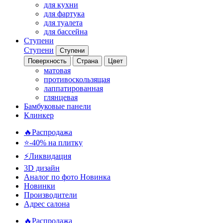
для кухни
для фартука
для туалета
для бассейна
Ступени
Ступени
Ступени
Поверхность
Страна
Цвет
матовая
противоскользящая
лаппатированная
глянцевая
Бамбуковые панели
Клинкер
🔥Распродажа
⭐-40% на плитку
⚡️Ликвидация
3D дизайн
Аналог по фото
Новинка
Новинки
Производители
Адрес салона
🔥Распродажа