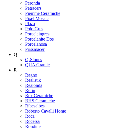
Peronda
Petracers
Piemme Ceramiche
Pixel Mosaic
Plaza
Polo Gres
Porcelaingres
Porcelanite Dos
Porcelanosa
Prissmacer
Q
Q-Stones
QUA Granite
R
Ragno
Realistik
Realonda
Refin
Rex Ceramiche
RHS Ceramiche
Ribesalbes
Roberto Cavalli Home
Roca
Rocersa
Rondine