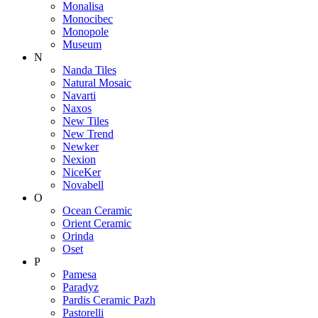
Monalisa
Monocibec
Monopole
Museum
N
Nanda Tiles
Natural Mosaic
Navarti
Naxos
New Tiles
New Trend
Newker
Nexion
NiceKer
Novabell
O
Ocean Ceramic
Orient Ceramic
Orinda
Oset
P
Pamesa
Paradyz
Pardis Ceramic Pazh
Pastorelli