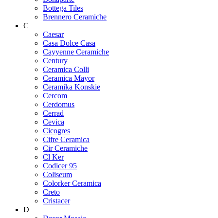
Bottega Tiles
Brennero Ceramiche
C
Caesar
Casa Dolce Casa
Cayyenne Ceramiche
Century
Ceramica Colli
Ceramica Mayor
Ceramika Konskie
Cercom
Cerdomus
Cerrad
Cevica
Cicogres
Cifre Ceramica
Cir Ceramiche
Cl Ker
Codicer 95
Coliseum
Colorker Ceramica
Creto
Cristacer
D