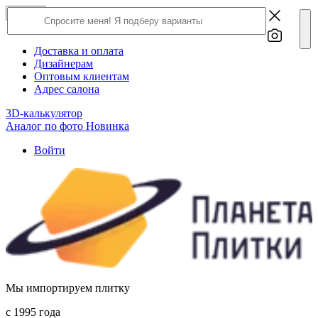
×
Close
О компании
Доставка и оплата
Дизайнерам
Оптовым клиентам
Адрес салона
3D-калькулятор
Аналог по фото
Новинка
Войти
Мы импортируем плитку
c 1995 года