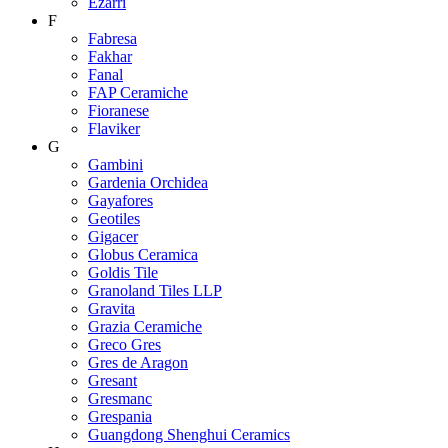
Ezarri
F
Fabresa
Fakhar
Fanal
FAP Ceramiche
Fioranese
Flaviker
G
Gambini
Gardenia Orchidea
Gayafores
Geotiles
Gigacer
Globus Ceramica
Goldis Tile
Granoland Tiles LLP
Gravita
Grazia Ceramiche
Greco Gres
Gres de Aragon
Gresant
Gresmanc
Grespania
Guangdong Shenghui Ceramics