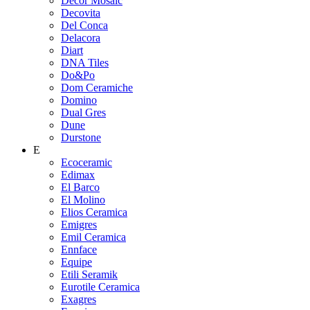
Decor Mosaic
Decovita
Del Conca
Delacora
Diart
DNA Tiles
Do&Po
Dom Ceramiche
Domino
Dual Gres
Dune
Durstone
E
Ecoceramic
Edimax
El Barco
El Molino
Elios Ceramica
Emigres
Emil Ceramica
Ennface
Equipe
Etili Seramik
Eurotile Ceramica
Exagres