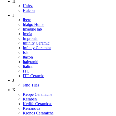
H
Hafez
Halcon
I
Ibero
Idalgo Home
Imagine lab
Imola
Impronta
Infinity Ceramic
Infinity Ceramica
Isla
Itacon
Italgraniti
Italica
ITC
ITT Ceramic
J
Jano Tiles
K
Keope Ceramiche
Keraben
Kerlife Ceramicas
Kerranova
Kronos Ceramiche