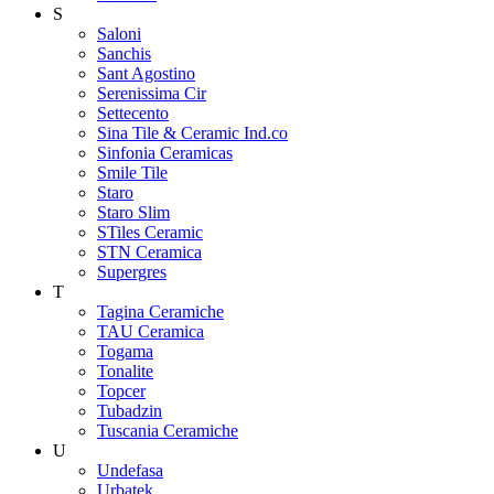
S
Saloni
Sanchis
Sant Agostino
Serenissima Cir
Settecento
Sina Tile & Ceramic Ind.co
Sinfonia Ceramicas
Smile Tile
Staro
Staro Slim
STiles Ceramic
STN Ceramica
Supergres
T
Tagina Ceramiche
TAU Ceramica
Togama
Tonalite
Topcer
Tubadzin
Tuscania Ceramiche
U
Undefasa
Urbatek