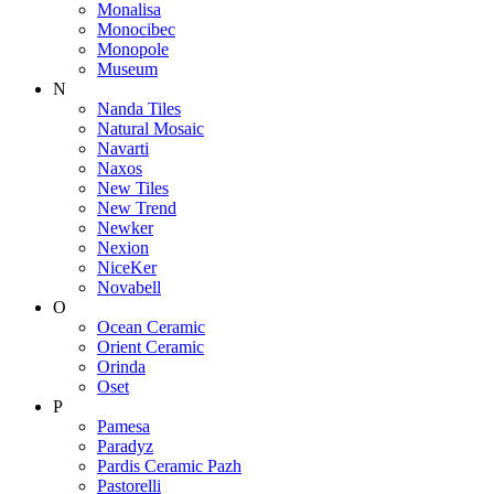
Monalisa
Monocibec
Monopole
Museum
N
Nanda Tiles
Natural Mosaic
Navarti
Naxos
New Tiles
New Trend
Newker
Nexion
NiceKer
Novabell
O
Ocean Ceramic
Orient Ceramic
Orinda
Oset
P
Pamesa
Paradyz
Pardis Ceramic Pazh
Pastorelli