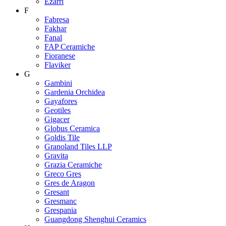
Ezarri
F
Fabresa
Fakhar
Fanal
FAP Ceramiche
Fioranese
Flaviker
G
Gambini
Gardenia Orchidea
Gayafores
Geotiles
Gigacer
Globus Ceramica
Goldis Tile
Granoland Tiles LLP
Gravita
Grazia Ceramiche
Greco Gres
Gres de Aragon
Gresant
Gresmanc
Grespania
Guangdong Shenghui Ceramics