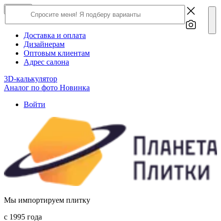
×
Close
О компании
Доставка и оплата
Дизайнерам
Оптовым клиентам
Адрес салона
3D-калькулятор
Аналог по фото
Новинка
Войти
Мы импортируем плитку
c 1995 года