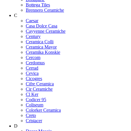
Bottega Tiles
Brennero Ceramiche
C
Caesar
Casa Dolce Casa
Cayyenne Ceramiche
Century
Ceramica Colli
Ceramica Mayor
Ceramika Konskie
Cercom
Cerdomus
Cerrad
Cevica
Cicogres
Cifre Ceramica
Cir Ceramiche
Cl Ker
Codicer 95
Coliseum
Colorker Ceramica
Creto
Cristacer
D