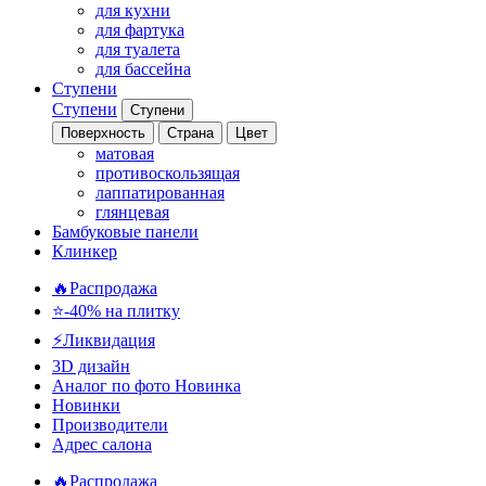
для кухни
для фартука
для туалета
для бассейна
Ступени
Ступени
Ступени
Поверхность
Страна
Цвет
матовая
противоскользящая
лаппатированная
глянцевая
Бамбуковые панели
Клинкер
🔥Распродажа
⭐-40% на плитку
⚡️Ликвидация
3D дизайн
Аналог по фото
Новинка
Новинки
Производители
Адрес салона
🔥Распродажа