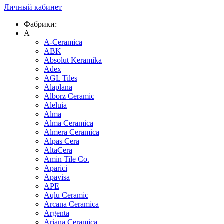
Личный кабинет
Фабрики:
A
A-Ceramica
ABK
Absolut Keramika
Adex
AGL Tiles
Alaplana
Alborz Ceramic
Aleluia
Alma
Alma Ceramica
Almera Ceramica
Alpas Cera
AltaCera
Amin Tile Co.
Aparici
Apavisa
APE
Aqlu Ceramic
Arcana Ceramica
Argenta
Ariana Ceramica