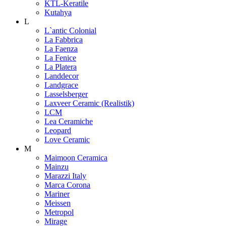
KTL-Keratile
Kutahya
L
L`antic Colonial
La Fabbrica
La Faenza
La Fenice
La Platera
Landdecor
Landgrace
Lasselsberger
Laxveer Ceramic (Realistik)
LCM
Lea Ceramiche
Leopard
Love Ceramic
M
Maimoon Ceramica
Mainzu
Marazzi Italy
Marca Corona
Mariner
Meissen
Metropol
Mirage