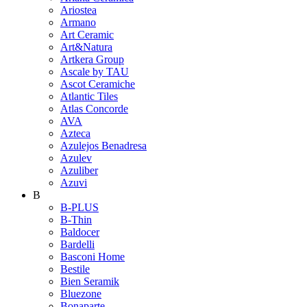
Ariostea
Armano
Art Ceramic
Art&Natura
Artkera Group
Ascale by TAU
Ascot Ceramiche
Atlantic Tiles
Atlas Concorde
AVA
Azteca
Azulejos Benadresa
Azulev
Azuliber
Azuvi
B
B-PLUS
B-Thin
Baldocer
Bardelli
Basconi Home
Bestile
Bien Seramik
Bluezone
Bonaparte