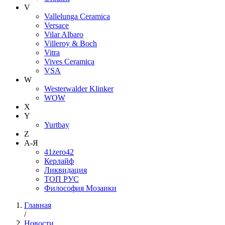
V
Vallelunga Ceramica
Versace
Vilar Albaro
Villeroy & Boch
Vitra
Vives Ceramica
VSA
W
Westerwalder Klinker
WOW
X
Y
Yurtbay
Z
А-Я
41zero42
Керлайф
Ликвидация
ТОП РУС
Философия Мозаики
Главная
/
Новости