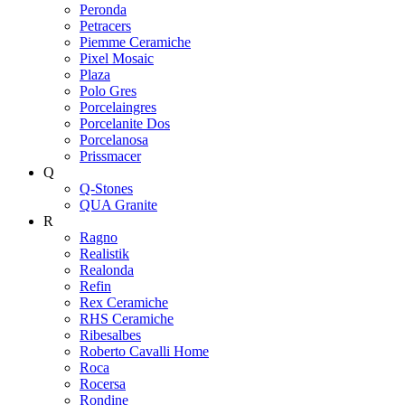
Peronda
Petracers
Piemme Ceramiche
Pixel Mosaic
Plaza
Polo Gres
Porcelaingres
Porcelanite Dos
Porcelanosa
Prissmacer
Q
Q-Stones
QUA Granite
R
Ragno
Realistik
Realonda
Refin
Rex Ceramiche
RHS Ceramiche
Ribesalbes
Roberto Cavalli Home
Roca
Rocersa
Rondine