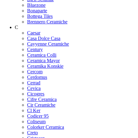
Bluezone
Bonaparte
Bottega Tiles
Brennero Ceramiche
C
Caesar
Casa Dolce Casa
Cayyenne Ceramiche
Century
Ceramica Colli
Ceramica Mayor
Ceramika Konskie
Cercom
Cerdomus
Cerrad
Cevica
Cicogres
Cifre Ceramica
Cir Ceramiche
Cl Ker
Codicer 95
Coliseum
Colorker Ceramica
Creto