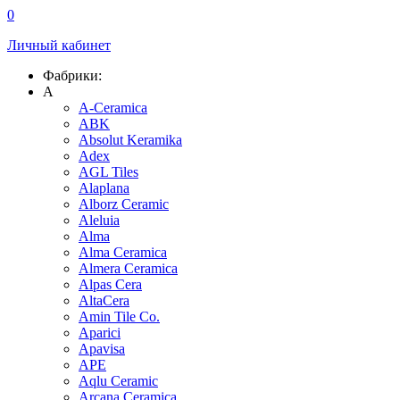
0
Личный кабинет
Фабрики:
A
A-Ceramica
ABK
Absolut Keramika
Adex
AGL Tiles
Alaplana
Alborz Ceramic
Aleluia
Alma
Alma Ceramica
Almera Ceramica
Alpas Cera
AltaCera
Amin Tile Co.
Aparici
Apavisa
APE
Aqlu Ceramic
Arcana Ceramica