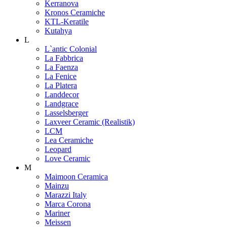
Kerranova
Kronos Ceramiche
KTL-Keratile
Kutahya
L
L`antic Colonial
La Fabbrica
La Faenza
La Fenice
La Platera
Landdecor
Landgrace
Lasselsberger
Laxveer Ceramic (Realistik)
LCM
Lea Ceramiche
Leopard
Love Ceramic
M
Maimoon Ceramica
Mainzu
Marazzi Italy
Marca Corona
Mariner
Meissen