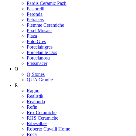
Pardis Ceramic Pazh
Pastorelli
Peronda
Petracers
Piemme Ceramiche
Pixel Mosaic
Plaza
Polo Gres
Porcelaingres
Porcelanite Dos
Porcelanosa
Prissmacer
Q
Q-Stones
QUA Granite
R
Ragno
Realistik
Realonda
Refin
Rex Ceramiche
RHS Ceramiche
Ribesalbes
Roberto Cavalli Home
Roca