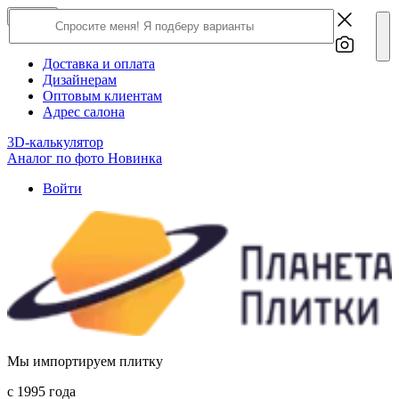
×
Close
О компании
Доставка и оплата
Дизайнерам
Оптовым клиентам
Адрес салона
3D-калькулятор
Аналог по фото
Новинка
Войти
Мы импортируем плитку
c 1995 года