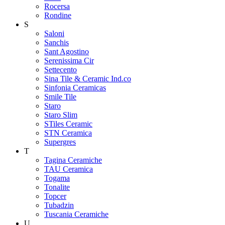
Rocersa
Rondine
S
Saloni
Sanchis
Sant Agostino
Serenissima Cir
Settecento
Sina Tile & Ceramic Ind.co
Sinfonia Ceramicas
Smile Tile
Staro
Staro Slim
STiles Ceramic
STN Ceramica
Supergres
T
Tagina Ceramiche
TAU Ceramica
Togama
Tonalite
Topcer
Tubadzin
Tuscania Ceramiche
U