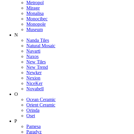
Metropol
Mirage
Monalisa
Monocibec
Monopole
Museum
N
Nanda Tiles
Natural Mosaic
Navarti
Naxos
New Tiles
New Trend
Newker
Nexion
NiceKer
Novabell
O
Ocean Ceramic
Orient Ceramic
Orinda
Oset
P
Pamesa
Paradyz