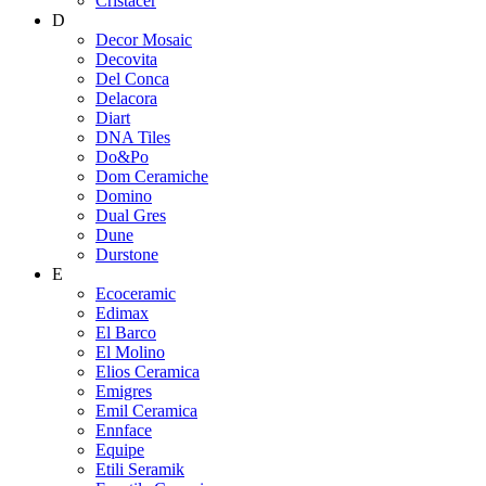
Cristacer
D
Decor Mosaic
Decovita
Del Conca
Delacora
Diart
DNA Tiles
Do&Po
Dom Ceramiche
Domino
Dual Gres
Dune
Durstone
E
Ecoceramic
Edimax
El Barco
El Molino
Elios Ceramica
Emigres
Emil Ceramica
Ennface
Equipe
Etili Seramik