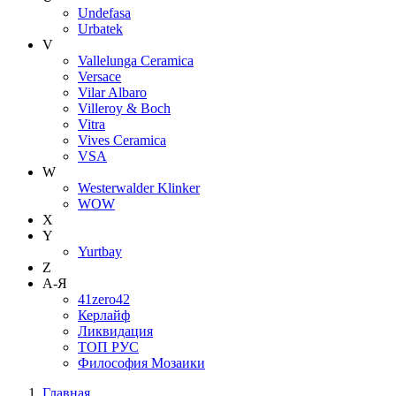
Undefasa
Urbatek
V
Vallelunga Ceramica
Versace
Vilar Albaro
Villeroy & Boch
Vitra
Vives Ceramica
VSA
W
Westerwalder Klinker
WOW
X
Y
Yurtbay
Z
А-Я
41zero42
Керлайф
Ликвидация
ТОП РУС
Философия Мозаики
Главная