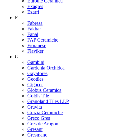
Eurotile Ceramica
Exagres
Ezarri
F
Fabresa
Fakhar
Fanal
FAP Ceramiche
Fioranese
Flaviker
G
Gambini
Gardenia Orchidea
Gayafores
Geotiles
Gigacer
Globus Ceramica
Goldis Tile
Granoland Tiles LLP
Gravita
Grazia Ceramiche
Greco Gres
Gres de Aragon
Gresant
Gresmanc