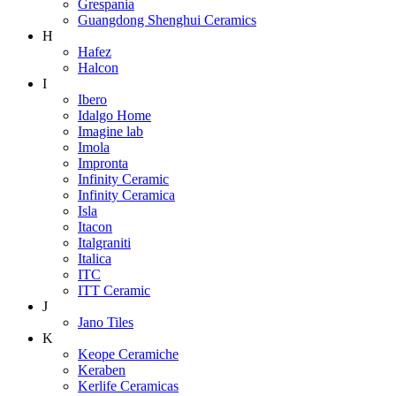
Grespania
Guangdong Shenghui Ceramics
H
Hafez
Halcon
I
Ibero
Idalgo Home
Imagine lab
Imola
Impronta
Infinity Ceramic
Infinity Ceramica
Isla
Itacon
Italgraniti
Italica
ITC
ITT Ceramic
J
Jano Tiles
K
Keope Ceramiche
Keraben
Kerlife Ceramicas