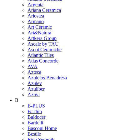
Argenta
Ariana Ceramica
Ariostea
Armano
Art Ceramic
Art&Natura
Artkera Group
Ascale by TAU
Ascot Ceramiche
Atlantic Tiles
Atlas Concorde
AVA
Azteca
Azulejos Benadresa
Azulev
Azuliber
Azuvi
B
B-PLUS
B-Thin
Baldocer
Bardelli
Basconi Home
Bestile
Bien Seramik