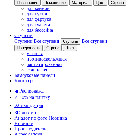
Назначение
Помещение
Материал
Цвет
Страна
для ванной
для кухни
для фартука
для туалета
для бассейна
Ступени
Ступени
Все ступени
Все ступени
Ступени
Поверхность
Страна
Цвет
матовая
противоскользящая
лаппатированная
глянцевая
Бамбуковые панели
Клинкер
🔥Распродажа
⭐-40% на плитку
⚡️Ликвидация
3D дизайн
Аналог по фото
Новинка
Новинки
Производители
Адрес салона