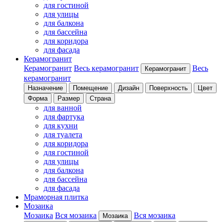
для гостиной
для улицы
для балкона
для бассейна
для коридора
для фасада
Керамогранит
Керамогранит
Весь керамогранит
Весь
Керамогранит
керамогранит
Назначение
Помещение
Дизайн
Поверхность
Цвет
Форма
Размер
Страна
для ванной
для фартука
для кухни
для туалета
для коридора
для гостиной
для улицы
для балкона
для бассейна
для фасада
Мраморная плитка
Мозаика
Мозаика
Вся мозаика
Вся мозаика
Мозаика