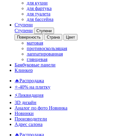
для кухни
для фартука
для туалета
для бассейна
Ступени
Ступени
Ступени
Поверхность
Страна
Цвет
матовая
противоскользящая
лаппатированная
глянцевая
Бамбуковые панели
Клинкер
🔥Распродажа
⭐-40% на плитку
⚡️Ликвидация
3D дизайн
Аналог по фото
Новинка
Новинки
Производители
Адрес салона
🔥Распродажа