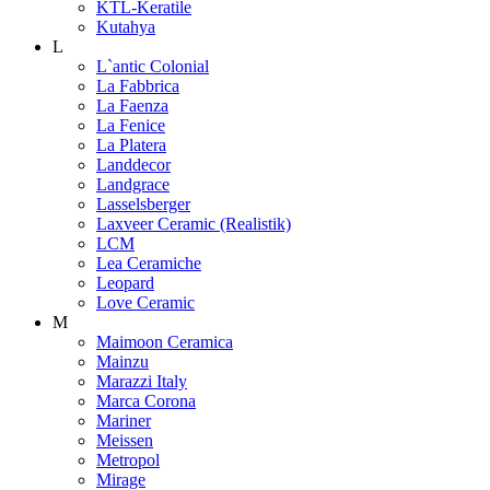
KTL-Keratile
Kutahya
L
L`antic Colonial
La Fabbrica
La Faenza
La Fenice
La Platera
Landdecor
Landgrace
Lasselsberger
Laxveer Ceramic (Realistik)
LCM
Lea Ceramiche
Leopard
Love Ceramic
M
Maimoon Ceramica
Mainzu
Marazzi Italy
Marca Corona
Mariner
Meissen
Metropol
Mirage