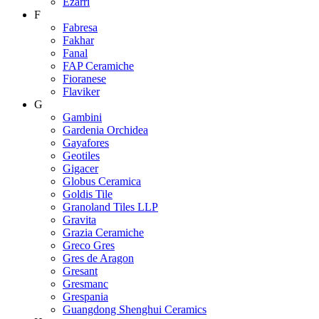
Ezarri
F
Fabresa
Fakhar
Fanal
FAP Ceramiche
Fioranese
Flaviker
G
Gambini
Gardenia Orchidea
Gayafores
Geotiles
Gigacer
Globus Ceramica
Goldis Tile
Granoland Tiles LLP
Gravita
Grazia Ceramiche
Greco Gres
Gres de Aragon
Gresant
Gresmanc
Grespania
Guangdong Shenghui Ceramics