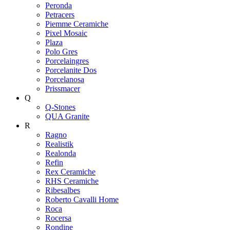
Peronda
Petracers
Piemme Ceramiche
Pixel Mosaic
Plaza
Polo Gres
Porcelaingres
Porcelanite Dos
Porcelanosa
Prissmacer
Q
Q-Stones
QUA Granite
R
Ragno
Realistik
Realonda
Refin
Rex Ceramiche
RHS Ceramiche
Ribesalbes
Roberto Cavalli Home
Roca
Rocersa
Rondine