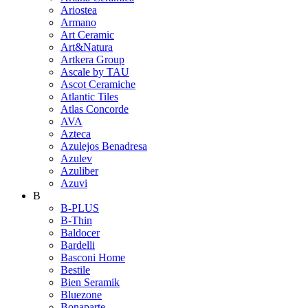
Ariostea
Armano
Art Ceramic
Art&Natura
Artkera Group
Ascale by TAU
Ascot Ceramiche
Atlantic Tiles
Atlas Concorde
AVA
Azteca
Azulejos Benadresa
Azulev
Azuliber
Azuvi
B
B-PLUS
B-Thin
Baldocer
Bardelli
Basconi Home
Bestile
Bien Seramik
Bluezone
Bonaparte