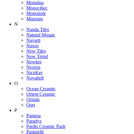
Monalisa
Monocibec
Monopole
Museum
N
Nanda Tiles
Natural Mosaic
Navarti
Naxos
New Tiles
New Trend
Newker
Nexion
NiceKer
Novabell
O
Ocean Ceramic
Orient Ceramic
Orinda
Oset
P
Pamesa
Paradyz
Pardis Ceramic Pazh
Pastorelli