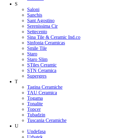
S
Saloni
Sanchis
Sant Agostino
Serenissima Cir
Settecento
Sina Tile & Ceramic Ind.co
Sinfonia Ceramicas
Smile Tile
Staro
Staro Slim
STiles Ceramic
STN Ceramica
Supergres
T
Tagina Ceramiche
TAU Ceramica
Togama
Tonalite
Topcer
Tubadzin
Tuscania Ceramiche
U
Undefasa
Urbatek