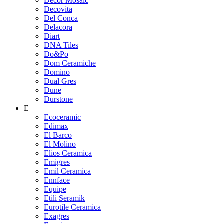
Decor Mosaic
Decovita
Del Conca
Delacora
Diart
DNA Tiles
Do&Po
Dom Ceramiche
Domino
Dual Gres
Dune
Durstone
E
Ecoceramic
Edimax
El Barco
El Molino
Elios Ceramica
Emigres
Emil Ceramica
Ennface
Equipe
Etili Seramik
Eurotile Ceramica
Exagres