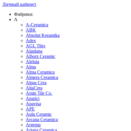
Личный кабинет
Фабрики:
A
A-Ceramica
ABK
Absolut Keramika
Adex
AGL Tiles
Alaplana
Alborz Ceramic
Aleluia
Alma
Alma Ceramica
Almera Ceramica
Alpas Cera
AltaCera
Amin Tile Co.
Aparici
Apavisa
APE
Aqlu Ceramic
Arcana Ceramica
Argenta
Ariana Ceramica