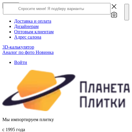
×
Close
О компании
Доставка и оплата
Дизайнерам
Оптовым клиентам
Адрес салона
3D-калькулятор
Аналог по фото
Новинка
Войти
Мы импортируем плитку
c 1995 года