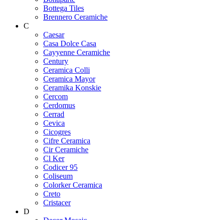
Bottega Tiles
Brennero Ceramiche
C
Caesar
Casa Dolce Casa
Cayyenne Ceramiche
Century
Ceramica Colli
Ceramica Mayor
Ceramika Konskie
Cercom
Cerdomus
Cerrad
Cevica
Cicogres
Cifre Ceramica
Cir Ceramiche
Cl Ker
Codicer 95
Coliseum
Colorker Ceramica
Creto
Cristacer
D