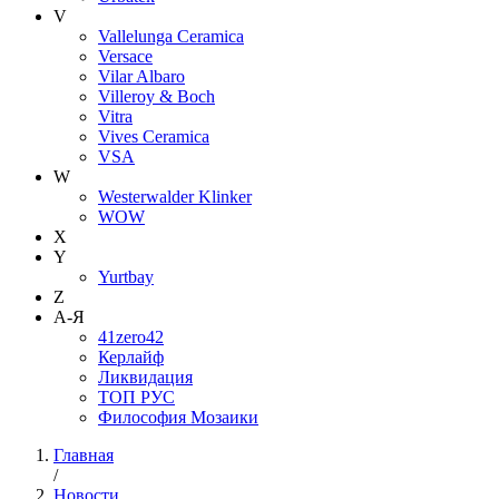
V
Vallelunga Ceramica
Versace
Vilar Albaro
Villeroy & Boch
Vitra
Vives Ceramica
VSA
W
Westerwalder Klinker
WOW
X
Y
Yurtbay
Z
А-Я
41zero42
Керлайф
Ликвидация
ТОП РУС
Философия Мозаики
Главная
/
Новости