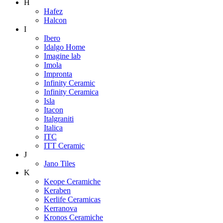
H
Hafez
Halcon
I
Ibero
Idalgo Home
Imagine lab
Imola
Impronta
Infinity Ceramic
Infinity Ceramica
Isla
Itacon
Italgraniti
Italica
ITC
ITT Ceramic
J
Jano Tiles
K
Keope Ceramiche
Keraben
Kerlife Ceramicas
Kerranova
Kronos Ceramiche