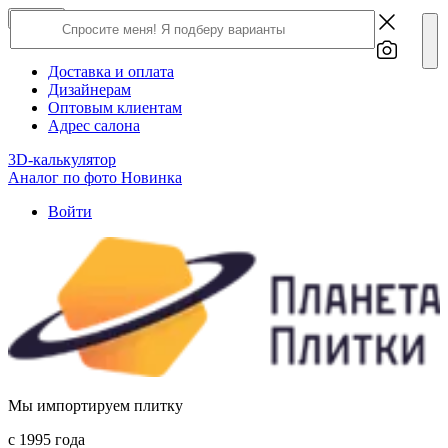
×
Close
О компании
Доставка и оплата
Дизайнерам
Оптовым клиентам
Адрес салона
3D-калькулятор
Аналог по фото
Новинка
Войти
Мы импортируем плитку
c 1995 года