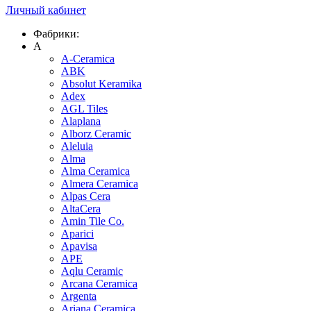
Личный кабинет
Фабрики:
A
A-Ceramica
ABK
Absolut Keramika
Adex
AGL Tiles
Alaplana
Alborz Ceramic
Aleluia
Alma
Alma Ceramica
Almera Ceramica
Alpas Cera
AltaCera
Amin Tile Co.
Aparici
Apavisa
APE
Aqlu Ceramic
Arcana Ceramica
Argenta
Ariana Ceramica