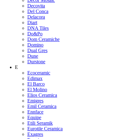
Decor Mosaic
Decovita
Del Conca
Delacora
Diart
DNA Tiles
Do&Po
Dom Ceramiche
Domino
Dual Gres
Dune
Durstone
E
Ecoceramic
Edimax
El Barco
El Molino
Elios Ceramica
Emigres
Emil Ceramica
Ennface
Equipe
Etili Seramik
Eurotile Ceramica
Exagres