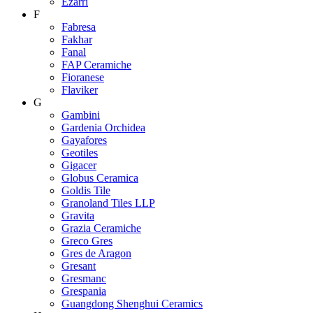
Ezarri
F
Fabresa
Fakhar
Fanal
FAP Ceramiche
Fioranese
Flaviker
G
Gambini
Gardenia Orchidea
Gayafores
Geotiles
Gigacer
Globus Ceramica
Goldis Tile
Granoland Tiles LLP
Gravita
Grazia Ceramiche
Greco Gres
Gres de Aragon
Gresant
Gresmanc
Grespania
Guangdong Shenghui Ceramics