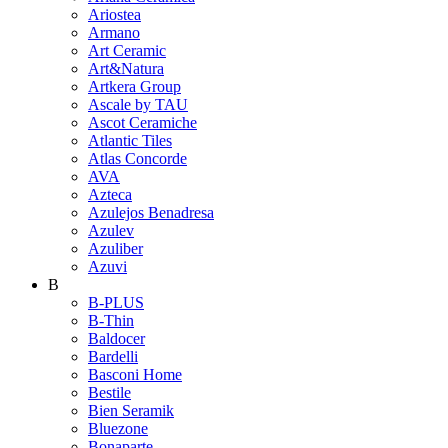
Ariostea
Armano
Art Ceramic
Art&Natura
Artkera Group
Ascale by TAU
Ascot Ceramiche
Atlantic Tiles
Atlas Concorde
AVA
Azteca
Azulejos Benadresa
Azulev
Azuliber
Azuvi
B
B-PLUS
B-Thin
Baldocer
Bardelli
Basconi Home
Bestile
Bien Seramik
Bluezone
Bonaparte