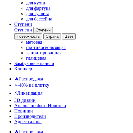
для кухни
для фартука
для туалета
для бассейна
Ступени
Ступени
Ступени
Поверхность
Страна
Цвет
матовая
противоскользящая
лаппатированная
глянцевая
Бамбуковые панели
Клинкер
🔥Распродажа
⭐-40% на плитку
⚡️Ликвидация
3D дизайн
Аналог по фото
Новинка
Новинки
Производители
Адрес салона
🔥Распродажа