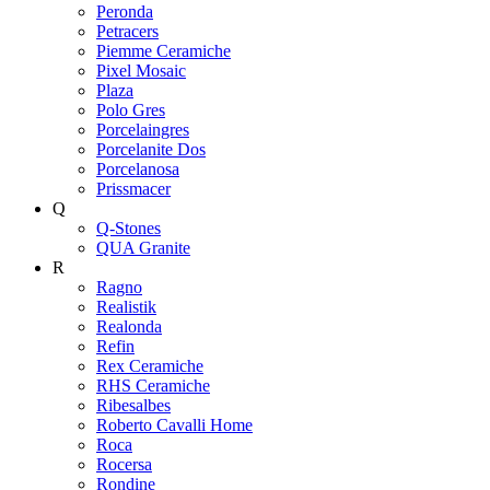
Peronda
Petracers
Piemme Ceramiche
Pixel Mosaic
Plaza
Polo Gres
Porcelaingres
Porcelanite Dos
Porcelanosa
Prissmacer
Q
Q-Stones
QUA Granite
R
Ragno
Realistik
Realonda
Refin
Rex Ceramiche
RHS Ceramiche
Ribesalbes
Roberto Cavalli Home
Roca
Rocersa
Rondine