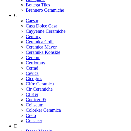
Bottega Tiles
Brennero Ceramiche
C
Caesar
Casa Dolce Casa
Cayyenne Ceramiche
Century
Ceramica Colli
Ceramica Mayor
Ceramika Konskie
Cercom
Cerdomus
Cerrad
Cevica
Cicogres
Cifre Ceramica
Cir Ceramiche
Cl Ker
Codicer 95
Coliseum
Colorker Ceramica
Creto
Cristacer
D