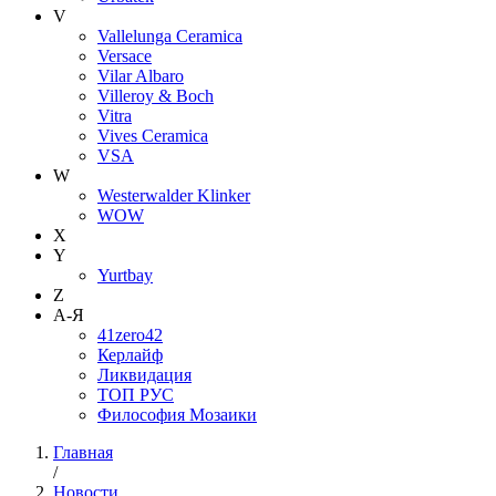
V
Vallelunga Ceramica
Versace
Vilar Albaro
Villeroy & Boch
Vitra
Vives Ceramica
VSA
W
Westerwalder Klinker
WOW
X
Y
Yurtbay
Z
А-Я
41zero42
Керлайф
Ликвидация
ТОП РУС
Философия Мозаики
Главная
/
Новости