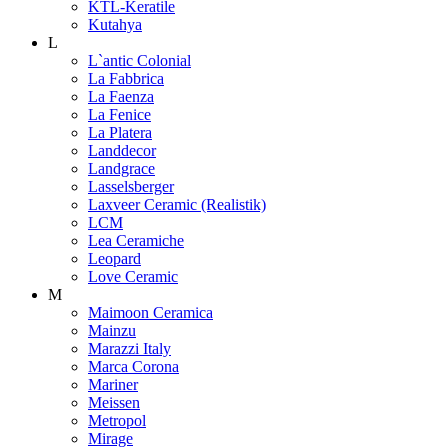
KTL-Keratile
Kutahya
L
L`antic Colonial
La Fabbrica
La Faenza
La Fenice
La Platera
Landdecor
Landgrace
Lasselsberger
Laxveer Ceramic (Realistik)
LCM
Lea Ceramiche
Leopard
Love Ceramic
M
Maimoon Ceramica
Mainzu
Marazzi Italy
Marca Corona
Mariner
Meissen
Metropol
Mirage