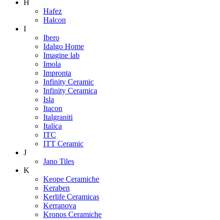
H
Hafez
Halcon
I
Ibero
Idalgo Home
Imagine lab
Imola
Impronta
Infinity Ceramic
Infinity Ceramica
Isla
Itacon
Italgraniti
Italica
ITC
ITT Ceramic
J
Jano Tiles
K
Keope Ceramiche
Keraben
Kerlife Ceramicas
Kerranova
Kronos Ceramiche