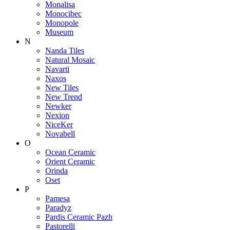
Monalisa
Monocibec
Monopole
Museum
N
Nanda Tiles
Natural Mosaic
Navarti
Naxos
New Tiles
New Trend
Newker
Nexion
NiceKer
Novabell
O
Ocean Ceramic
Orient Ceramic
Orinda
Oset
P
Pamesa
Paradyz
Pardis Ceramic Pazh
Pastorelli