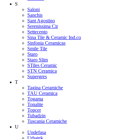
S
Saloni
Sanchis
Sant Agostino
Serenissima Cir
Settecento
Sina Tile & Ceramic Ind.co
Sinfonia Ceramicas
Smile Tile
Staro
Staro Slim
STiles Ceramic
STN Ceramica
Supergres
T
Tagina Ceramiche
TAU Ceramica
Togama
Tonalite
Topcer
Tubadzin
Tuscania Ceramiche
U
Undefasa
Urbatek