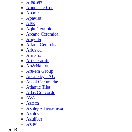
AltaCera
Amin Tile Co.
Aparici
Apavisa
APE
Aqlu Ceramic
Arcana Ceramica
Argenta
Ariana Ceramica
Ariostea
Armano
Art Ceramic
Art&Natura
Artkera Group
Ascale by TAU
Ascot Ceramiche
Atlantic Tiles
Atlas Concorde
AVA
Azteca
Azulejos Benadresa
Azulev
Azuliber
Azuvi
B