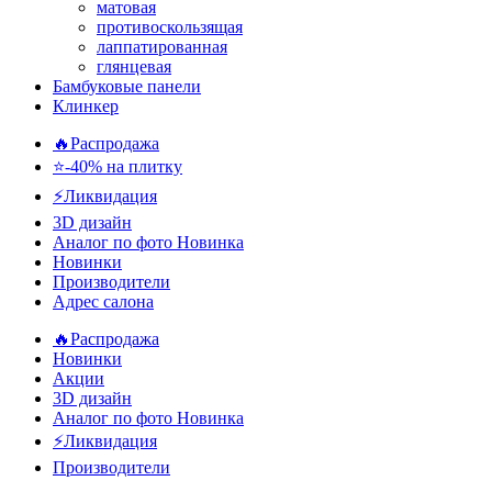
матовая
противоскользящая
лаппатированная
глянцевая
Бамбуковые панели
Клинкер
🔥Распродажа
⭐-40% на плитку
⚡️Ликвидация
3D дизайн
Аналог по фото
Новинка
Новинки
Производители
Адрес салона
🔥Распродажа
Новинки
Акции
3D дизайн
Аналог по фото
Новинка
⚡Ликвидация
Производители