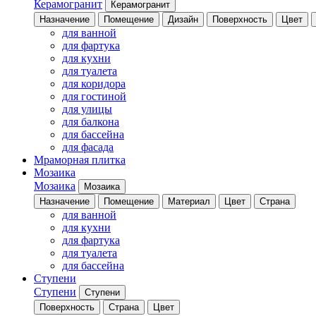
Керамогранит
Керамогранит
Назначение
Помещение
Дизайн
Поверхность
Цвет
для ванной
для фартука
для кухни
для туалета
для коридора
для гостиной
для улицы
для балкона
для бассейна
для фасада
Мраморная плитка
Мозаика
Мозаика
Мозаика
Назначение
Помещение
Материал
Цвет
Страна
для ванной
для кухни
для фартука
для туалета
для бассейна
Ступени
Ступени
Ступени
Поверхность
Страна
Цвет