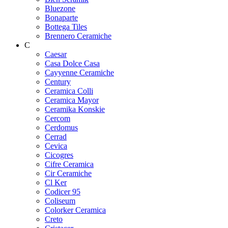
Bluezone
Bonaparte
Bottega Tiles
Brennero Ceramiche
C
Caesar
Casa Dolce Casa
Cayyenne Ceramiche
Century
Ceramica Colli
Ceramica Mayor
Ceramika Konskie
Cercom
Cerdomus
Cerrad
Cevica
Cicogres
Cifre Ceramica
Cir Ceramiche
Cl Ker
Codicer 95
Coliseum
Colorker Ceramica
Creto