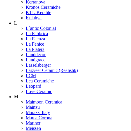
Kerranova
Kronos Ceramiche
KTL-Keratile
Kutahya
L
L`antic Colonial
La Fabbrica
La Faenza
La Fenice
La Platera
Landdecor
Landgrace
Lasselsberger
Laxveer Ceramic (Realistik)
LCM
Lea Ceramiche
Leopard
Love Ceramic
M
Maimoon Ceramica
Mainzu
Marazzi Italy
Marca Corona
Mariner
Meissen