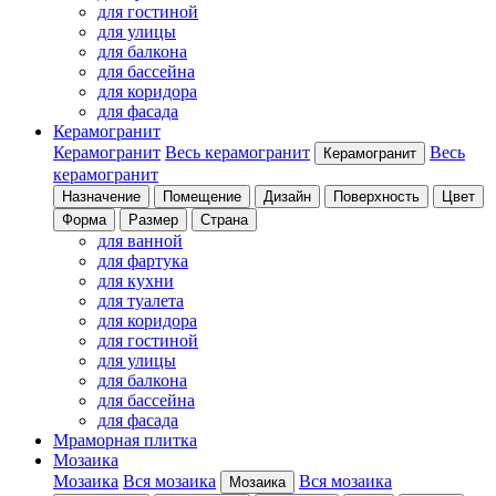
для гостиной
для улицы
для балкона
для бассейна
для коридора
для фасада
Керамогранит
Керамогранит
Весь керамогранит
Весь
Керамогранит
керамогранит
Назначение
Помещение
Дизайн
Поверхность
Цвет
Форма
Размер
Страна
для ванной
для фартука
для кухни
для туалета
для коридора
для гостиной
для улицы
для балкона
для бассейна
для фасада
Мраморная плитка
Мозаика
Мозаика
Вся мозаика
Вся мозаика
Мозаика