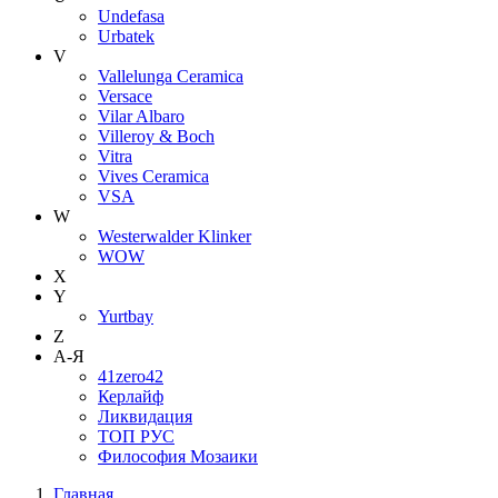
Undefasa
Urbatek
V
Vallelunga Ceramica
Versace
Vilar Albaro
Villeroy & Boch
Vitra
Vives Ceramica
VSA
W
Westerwalder Klinker
WOW
X
Y
Yurtbay
Z
А-Я
41zero42
Керлайф
Ликвидация
ТОП РУС
Философия Мозаики
Главная