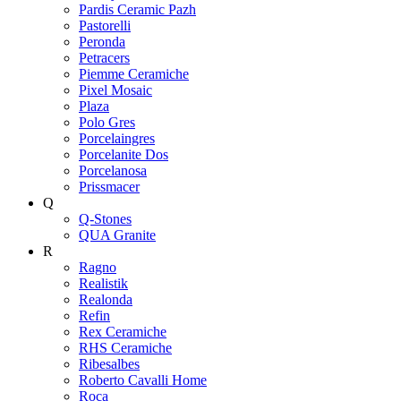
Pardis Ceramic Pazh
Pastorelli
Peronda
Petracers
Piemme Ceramiche
Pixel Mosaic
Plaza
Polo Gres
Porcelaingres
Porcelanite Dos
Porcelanosa
Prissmacer
Q
Q-Stones
QUA Granite
R
Ragno
Realistik
Realonda
Refin
Rex Ceramiche
RHS Ceramiche
Ribesalbes
Roberto Cavalli Home
Roca