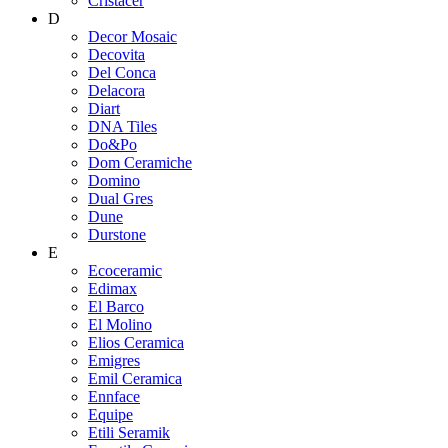
Cristacer
D
Decor Mosaic
Decovita
Del Conca
Delacora
Diart
DNA Tiles
Do&Po
Dom Ceramiche
Domino
Dual Gres
Dune
Durstone
E
Ecoceramic
Edimax
El Barco
El Molino
Elios Ceramica
Emigres
Emil Ceramica
Ennface
Equipe
Etili Seramik