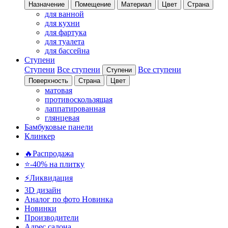
Назначение
Помещение
Материал
Цвет
Страна
для ванной
для кухни
для фартука
для туалета
для бассейна
Ступени
Ступени
Все ступени
Все ступени
Ступени
Поверхность
Страна
Цвет
матовая
противоскользящая
лаппатированная
глянцевая
Бамбуковые панели
Клинкер
🔥Распродажа
⭐-40% на плитку
⚡️Ликвидация
3D дизайн
Аналог по фото
Новинка
Новинки
Производители
Адрес салона