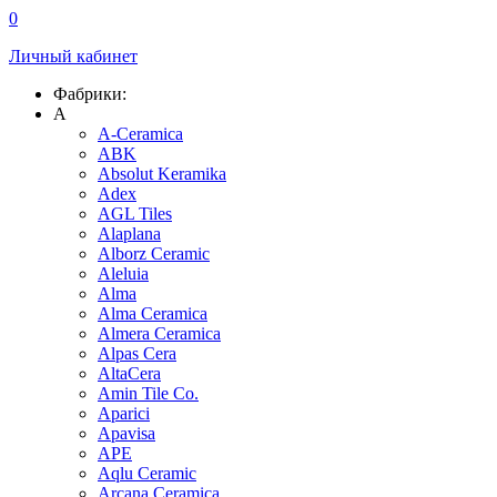
0
Личный кабинет
Фабрики:
A
A-Ceramica
ABK
Absolut Keramika
Adex
AGL Tiles
Alaplana
Alborz Ceramic
Aleluia
Alma
Alma Ceramica
Almera Ceramica
Alpas Cera
AltaCera
Amin Tile Co.
Aparici
Apavisa
APE
Aqlu Ceramic
Arcana Ceramica