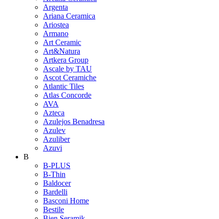
Argenta
Ariana Ceramica
Ariostea
Armano
Art Ceramic
Art&Natura
Artkera Group
Ascale by TAU
Ascot Ceramiche
Atlantic Tiles
Atlas Concorde
AVA
Azteca
Azulejos Benadresa
Azulev
Azuliber
Azuvi
B
B-PLUS
B-Thin
Baldocer
Bardelli
Basconi Home
Bestile
Bien Seramik