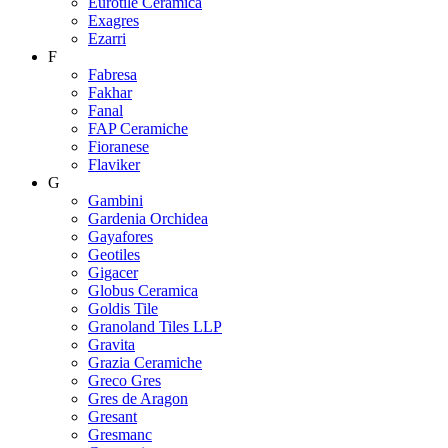
Eurotile Ceramica
Exagres
Ezarri
F
Fabresa
Fakhar
Fanal
FAP Ceramiche
Fioranese
Flaviker
G
Gambini
Gardenia Orchidea
Gayafores
Geotiles
Gigacer
Globus Ceramica
Goldis Tile
Granoland Tiles LLP
Gravita
Grazia Ceramiche
Greco Gres
Gres de Aragon
Gresant
Gresmanc