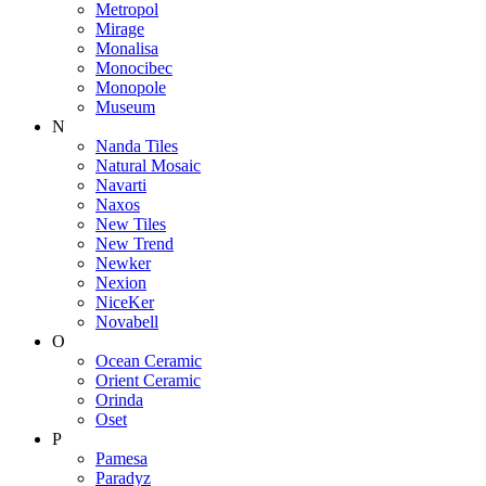
Metropol
Mirage
Monalisa
Monocibec
Monopole
Museum
N
Nanda Tiles
Natural Mosaic
Navarti
Naxos
New Tiles
New Trend
Newker
Nexion
NiceKer
Novabell
O
Ocean Ceramic
Orient Ceramic
Orinda
Oset
P
Pamesa
Paradyz