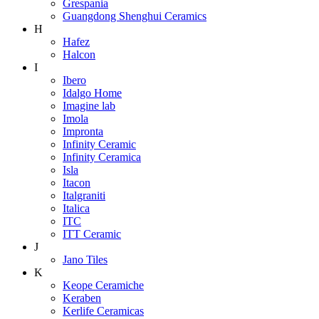
Grespania
Guangdong Shenghui Ceramics
H
Hafez
Halcon
I
Ibero
Idalgo Home
Imagine lab
Imola
Impronta
Infinity Ceramic
Infinity Ceramica
Isla
Itacon
Italgraniti
Italica
ITC
ITT Ceramic
J
Jano Tiles
K
Keope Ceramiche
Keraben
Kerlife Ceramicas