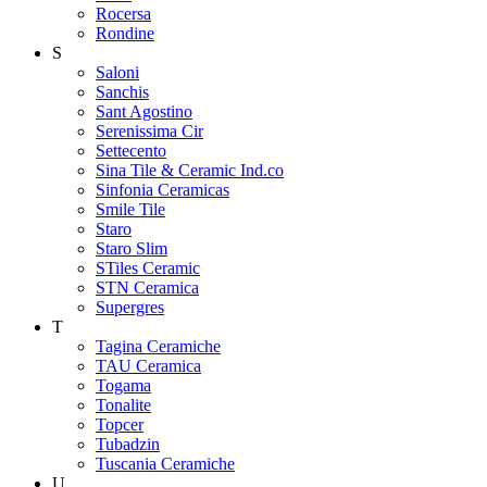
Rocersa
Rondine
S
Saloni
Sanchis
Sant Agostino
Serenissima Cir
Settecento
Sina Tile & Ceramic Ind.co
Sinfonia Ceramicas
Smile Tile
Staro
Staro Slim
STiles Ceramic
STN Ceramica
Supergres
T
Tagina Ceramiche
TAU Ceramica
Togama
Tonalite
Topcer
Tubadzin
Tuscania Ceramiche
U