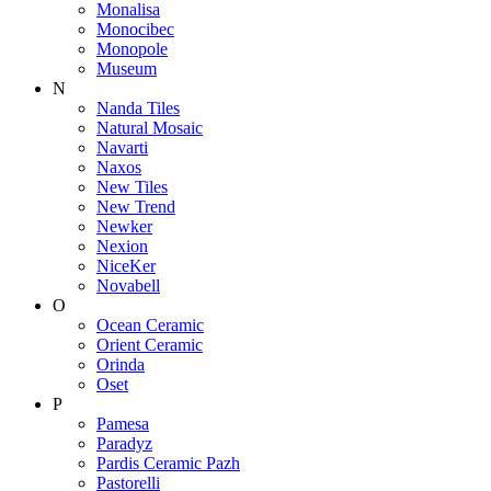
Monalisa
Monocibec
Monopole
Museum
N
Nanda Tiles
Natural Mosaic
Navarti
Naxos
New Tiles
New Trend
Newker
Nexion
NiceKer
Novabell
O
Ocean Ceramic
Orient Ceramic
Orinda
Oset
P
Pamesa
Paradyz
Pardis Ceramic Pazh
Pastorelli