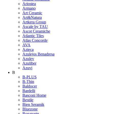
Ariostea
Armano
Art Ceramic
Art&Natura
Artkera Group
Ascale by TAU
Ascot Ceramiche
Atlantic Tiles
Atlas Concorde
AVA
Azteca
Azulejos Benadresa
Azulev
Azuliber
Azuvi
B
B-PLUS
B-Thin
Baldocer
Bardelli
Basconi Home
Bestile
Bien Seramik
Bluezone
Bonaparte