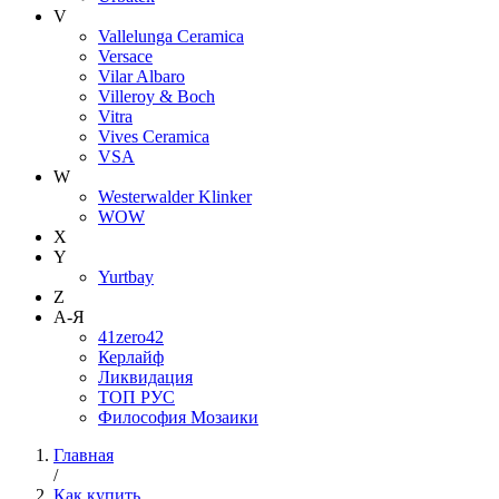
V
Vallelunga Ceramica
Versace
Vilar Albaro
Villeroy & Boch
Vitra
Vives Ceramica
VSA
W
Westerwalder Klinker
WOW
X
Y
Yurtbay
Z
А-Я
41zero42
Керлайф
Ликвидация
ТОП РУС
Философия Мозаики
Главная
/
Как купить