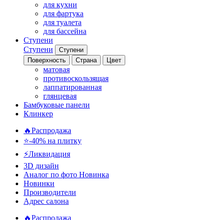
для кухни
для фартука
для туалета
для бассейна
Ступени
Ступени
Ступени
Поверхность
Страна
Цвет
матовая
противоскользящая
лаппатированная
глянцевая
Бамбуковые панели
Клинкер
🔥Распродажа
⭐-40% на плитку
⚡️Ликвидация
3D дизайн
Аналог по фото
Новинка
Новинки
Производители
Адрес салона
🔥Распродажа