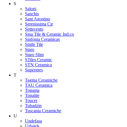
S
Saloni
Sanchis
Sant Agostino
Serenissima Cir
Settecento
Sina Tile & Ceramic Ind.co
Sinfonia Ceramicas
Smile Tile
Staro
Staro Slim
STiles Ceramic
STN Ceramica
Supergres
T
Tagina Ceramiche
TAU Ceramica
Togama
Tonalite
Topcer
Tubadzin
Tuscania Ceramiche
U
Undefasa
Urbatek