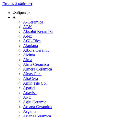
Личный кабинет
Фабрики:
A
A-Ceramica
ABK
Absolut Keramika
Adex
AGL Tiles
Alaplana
Alborz Ceramic
Aleluia
Alma
Alma Ceramica
Almera Ceramica
Alpas Cera
AltaCera
Amin Tile Co.
Aparici
Apavisa
APE
Aqlu Ceramic
Arcana Ceramica
Argenta
Ariana Ceramica