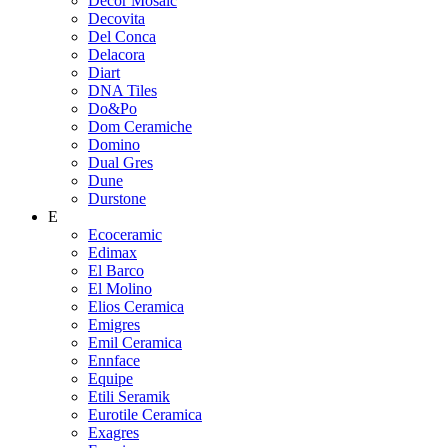
Decor Mosaic
Decovita
Del Conca
Delacora
Diart
DNA Tiles
Do&Po
Dom Ceramiche
Domino
Dual Gres
Dune
Durstone
E
Ecoceramic
Edimax
El Barco
El Molino
Elios Ceramica
Emigres
Emil Ceramica
Ennface
Equipe
Etili Seramik
Eurotile Ceramica
Exagres