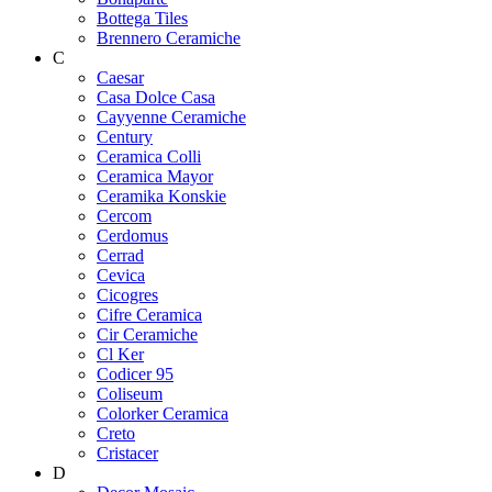
Bottega Tiles
Brennero Ceramiche
C
Caesar
Casa Dolce Casa
Cayyenne Ceramiche
Century
Ceramica Colli
Ceramica Mayor
Ceramika Konskie
Cercom
Cerdomus
Cerrad
Cevica
Cicogres
Cifre Ceramica
Cir Ceramiche
Cl Ker
Codicer 95
Coliseum
Colorker Ceramica
Creto
Cristacer
D