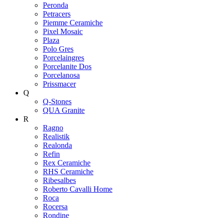
Peronda
Petracers
Piemme Ceramiche
Pixel Mosaic
Plaza
Polo Gres
Porcelaingres
Porcelanite Dos
Porcelanosa
Prissmacer
Q
Q-Stones
QUA Granite
R
Ragno
Realistik
Realonda
Refin
Rex Ceramiche
RHS Ceramiche
Ribesalbes
Roberto Cavalli Home
Roca
Rocersa
Rondine