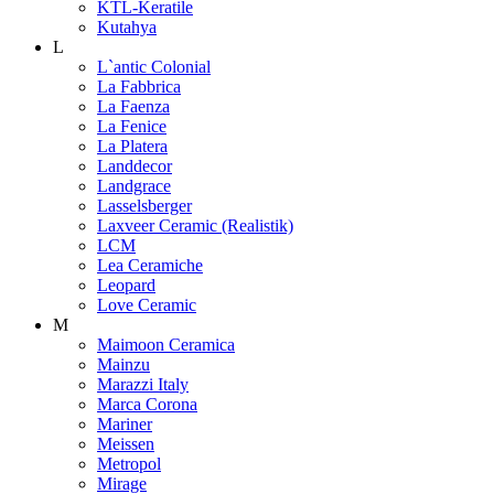
KTL-Keratile
Kutahya
L
L`antic Colonial
La Fabbrica
La Faenza
La Fenice
La Platera
Landdecor
Landgrace
Lasselsberger
Laxveer Ceramic (Realistik)
LCM
Lea Ceramiche
Leopard
Love Ceramic
M
Maimoon Ceramica
Mainzu
Marazzi Italy
Marca Corona
Mariner
Meissen
Metropol
Mirage