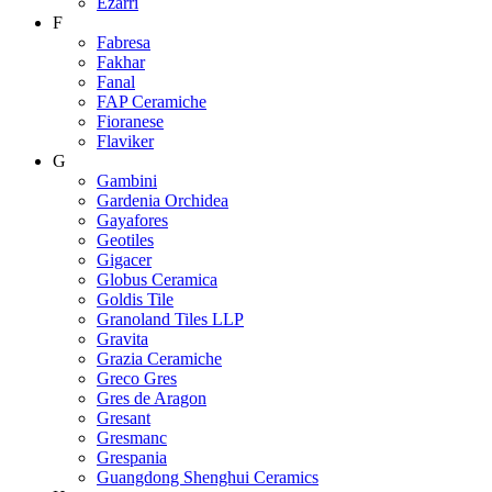
Ezarri
F
Fabresa
Fakhar
Fanal
FAP Ceramiche
Fioranese
Flaviker
G
Gambini
Gardenia Orchidea
Gayafores
Geotiles
Gigacer
Globus Ceramica
Goldis Tile
Granoland Tiles LLP
Gravita
Grazia Ceramiche
Greco Gres
Gres de Aragon
Gresant
Gresmanc
Grespania
Guangdong Shenghui Ceramics