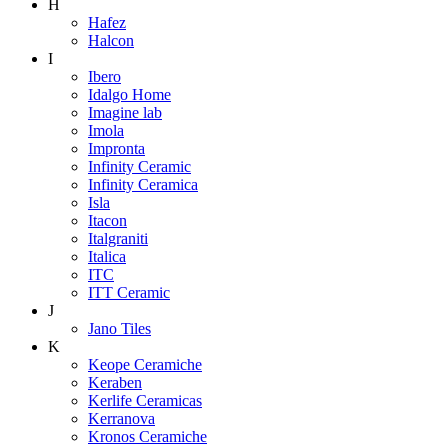
H
Hafez
Halcon
I
Ibero
Idalgo Home
Imagine lab
Imola
Impronta
Infinity Ceramic
Infinity Ceramica
Isla
Itacon
Italgraniti
Italica
ITC
ITT Ceramic
J
Jano Tiles
K
Keope Ceramiche
Keraben
Kerlife Ceramicas
Kerranova
Kronos Ceramiche