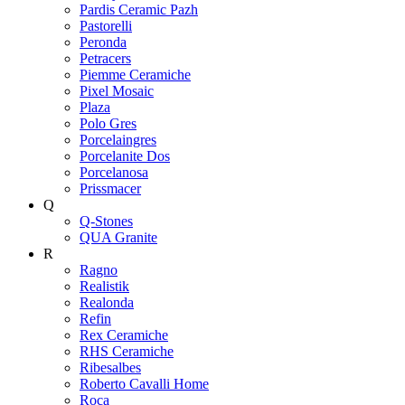
Pardis Ceramic Pazh
Pastorelli
Peronda
Petracers
Piemme Ceramiche
Pixel Mosaic
Plaza
Polo Gres
Porcelaingres
Porcelanite Dos
Porcelanosa
Prissmacer
Q
Q-Stones
QUA Granite
R
Ragno
Realistik
Realonda
Refin
Rex Ceramiche
RHS Ceramiche
Ribesalbes
Roberto Cavalli Home
Roca