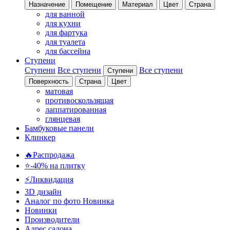
Назначение
Помещение
Материал
Цвет
Страна
для ванной
для кухни
для фартука
для туалета
для бассейна
Ступени
Ступени
Все ступени
Все ступени
Ступени
Поверхность
Страна
Цвет
матовая
противоскользящая
лаппатированная
глянцевая
Бамбуковые панели
Клинкер
🔥Распродажа
⭐-40% на плитку
⚡️Ликвидация
3D дизайн
Аналог по фото
Новинка
Новинки
Производители
Адрес салона