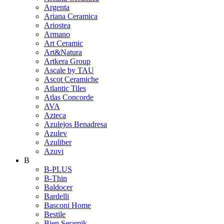
Argenta
Ariana Ceramica
Ariostea
Armano
Art Ceramic
Art&Natura
Artkera Group
Ascale by TAU
Ascot Ceramiche
Atlantic Tiles
Atlas Concorde
AVA
Azteca
Azulejos Benadresa
Azulev
Azuliber
Azuvi
B
B-PLUS
B-Thin
Baldocer
Bardelli
Basconi Home
Bestile
Bien Seramik