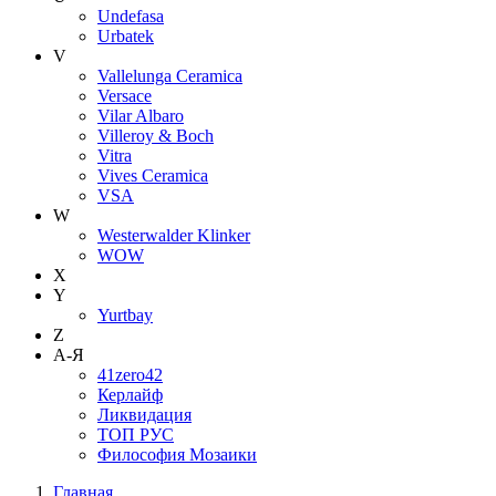
Undefasa
Urbatek
V
Vallelunga Ceramica
Versace
Vilar Albaro
Villeroy & Boch
Vitra
Vives Ceramica
VSA
W
Westerwalder Klinker
WOW
X
Y
Yurtbay
Z
А-Я
41zero42
Керлайф
Ликвидация
ТОП РУС
Философия Мозаики
Главная