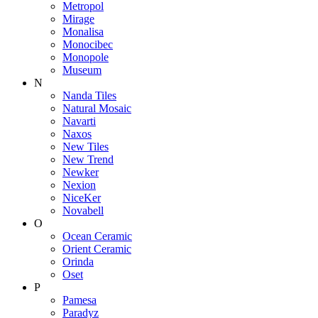
Metropol
Mirage
Monalisa
Monocibec
Monopole
Museum
N
Nanda Tiles
Natural Mosaic
Navarti
Naxos
New Tiles
New Trend
Newker
Nexion
NiceKer
Novabell
O
Ocean Ceramic
Orient Ceramic
Orinda
Oset
P
Pamesa
Paradyz