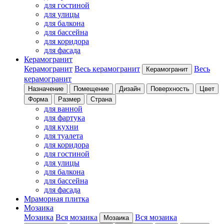
для гостиной
для улицы
для балкона
для бассейна
для коридора
для фасада
Керамогранит
Керамогранит
Весь керамогранит
Весь
Керамогранит
керамогранит
Назначение
Помещение
Дизайн
Поверхность
Цвет
Форма
Размер
Страна
для ванной
для фартука
для кухни
для туалета
для коридора
для гостиной
для улицы
для балкона
для бассейна
для фасада
Мраморная плитка
Мозаика
Мозаика
Вся мозаика
Вся мозаика
Мозаика