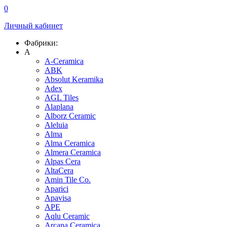
0
Личный кабинет
Фабрики:
A
A-Ceramica
ABK
Absolut Keramika
Adex
AGL Tiles
Alaplana
Alborz Ceramic
Aleluia
Alma
Alma Ceramica
Almera Ceramica
Alpas Cera
AltaCera
Amin Tile Co.
Aparici
Apavisa
APE
Aqlu Ceramic
Arcana Ceramica