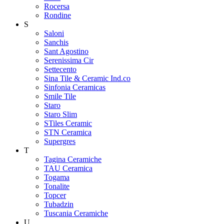
Rocersa
Rondine
S
Saloni
Sanchis
Sant Agostino
Serenissima Cir
Settecento
Sina Tile & Ceramic Ind.co
Sinfonia Ceramicas
Smile Tile
Staro
Staro Slim
STiles Ceramic
STN Ceramica
Supergres
T
Tagina Ceramiche
TAU Ceramica
Togama
Tonalite
Topcer
Tubadzin
Tuscania Ceramiche
U