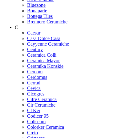
Bluezone
Bonaparte
Bottega Tiles
Brennero Ceramiche
C
Caesar
Casa Dolce Casa
Cayyenne Ceramiche
Century
Ceramica Colli
Ceramica Mayor
Ceramika Konskie
Cercom
Cerdomus
Cerrad
Cevica
Cicogres
Cifre Ceramica
Cir Ceramiche
Cl Ker
Codicer 95
Coliseum
Colorker Ceramica
Creto