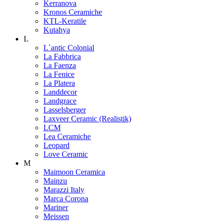
Kerranova
Kronos Ceramiche
KTL-Keratile
Kutahya
L
L`antic Colonial
La Fabbrica
La Faenza
La Fenice
La Platera
Landdecor
Landgrace
Lasselsberger
Laxveer Ceramic (Realistik)
LCM
Lea Ceramiche
Leopard
Love Ceramic
M
Maimoon Ceramica
Mainzu
Marazzi Italy
Marca Corona
Mariner
Meissen