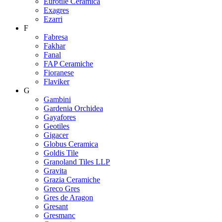
Eurotile Ceramica
Exagres
Ezarri
F
Fabresa
Fakhar
Fanal
FAP Ceramiche
Fioranese
Flaviker
G
Gambini
Gardenia Orchidea
Gayafores
Geotiles
Gigacer
Globus Ceramica
Goldis Tile
Granoland Tiles LLP
Gravita
Grazia Ceramiche
Greco Gres
Gres de Aragon
Gresant
Gresmanc