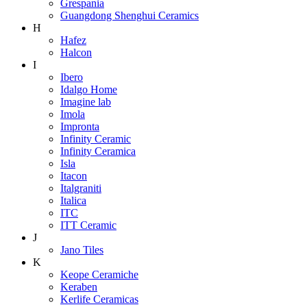
Grespania
Guangdong Shenghui Ceramics
H
Hafez
Halcon
I
Ibero
Idalgo Home
Imagine lab
Imola
Impronta
Infinity Ceramic
Infinity Ceramica
Isla
Itacon
Italgraniti
Italica
ITC
ITT Ceramic
J
Jano Tiles
K
Keope Ceramiche
Keraben
Kerlife Ceramicas