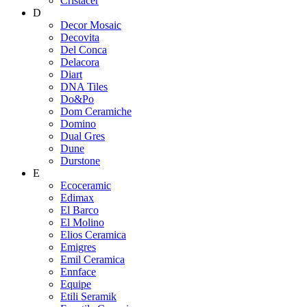
Cristacer
D
Decor Mosaic
Decovita
Del Conca
Delacora
Diart
DNA Tiles
Do&Po
Dom Ceramiche
Domino
Dual Gres
Dune
Durstone
E
Ecoceramic
Edimax
El Barco
El Molino
Elios Ceramica
Emigres
Emil Ceramica
Ennface
Equipe
Etili Seramik