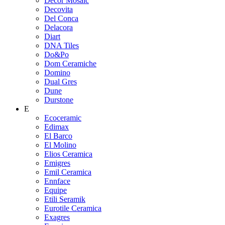
Decor Mosaic
Decovita
Del Conca
Delacora
Diart
DNA Tiles
Do&Po
Dom Ceramiche
Domino
Dual Gres
Dune
Durstone
E
Ecoceramic
Edimax
El Barco
El Molino
Elios Ceramica
Emigres
Emil Ceramica
Ennface
Equipe
Etili Seramik
Eurotile Ceramica
Exagres