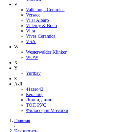
V
Vallelunga Ceramica
Versace
Vilar Albaro
Villeroy & Boch
Vitra
Vives Ceramica
VSA
W
Westerwalder Klinker
WOW
X
Y
Yurtbay
Z
А-Я
41zero42
Керлайф
Ликвидация
ТОП РУС
Философия Мозаики
Главная
/
Как купить