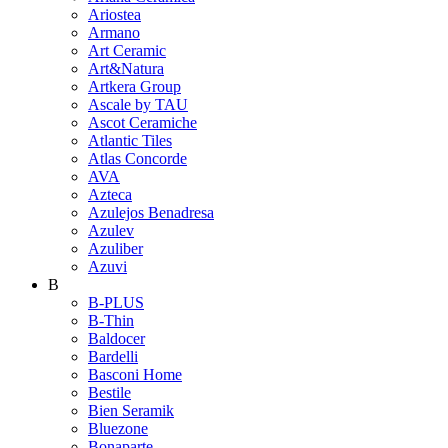
Ariostea
Armano
Art Ceramic
Art&Natura
Artkera Group
Ascale by TAU
Ascot Ceramiche
Atlantic Tiles
Atlas Concorde
AVA
Azteca
Azulejos Benadresa
Azulev
Azuliber
Azuvi
B
B-PLUS
B-Thin
Baldocer
Bardelli
Basconi Home
Bestile
Bien Seramik
Bluezone
Bonaparte