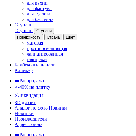
для кухни
для фартука
для туалета
для бассейна
Ступени
Ступени
Ступени
Поверхность
Страна
Цвет
матовая
противоскользящая
лаппатированная
глянцевая
Бамбуковые панели
Клинкер
🔥Распродажа
⭐-40% на плитку
⚡️Ликвидация
3D дизайн
Аналог по фото
Новинка
Новинки
Производители
Адрес салона
🔥Распродажа