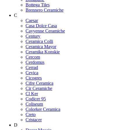
Bottega Tiles
Brennero Ceramiche
C
Caesar
Casa Dolce Casa
Cayyenne Ceramiche
Century
Ceramica Colli
Ceramica Mayor
Ceramika Konskie
Cercom
Cerdomus
Cerrad
Cevica
Cicogres
Cifre Ceramica
Cir Ceramiche
Cl Ker
Codicer 95
Coliseum
Colorker Ceramica
Creto
Cristacer
D