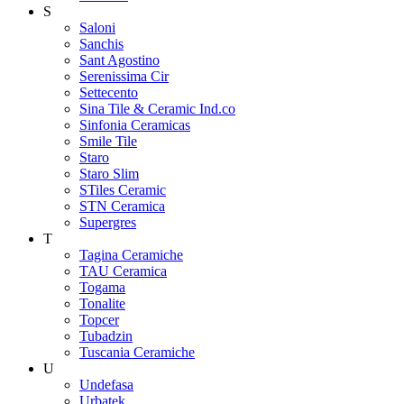
S
Saloni
Sanchis
Sant Agostino
Serenissima Cir
Settecento
Sina Tile & Ceramic Ind.co
Sinfonia Ceramicas
Smile Tile
Staro
Staro Slim
STiles Ceramic
STN Ceramica
Supergres
T
Tagina Ceramiche
TAU Ceramica
Togama
Tonalite
Topcer
Tubadzin
Tuscania Ceramiche
U
Undefasa
Urbatek