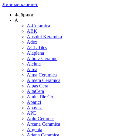
Личный кабинет
Фабрики:
A
A-Ceramica
ABK
Absolut Keramika
Adex
AGL Tiles
Alaplana
Alborz Ceramic
Aleluia
Alma
Alma Ceramica
Almera Ceramica
Alpas Cera
AltaCera
Amin Tile Co.
Aparici
Apavisa
APE
Aqlu Ceramic
Arcana Ceramica
Argenta
Ariana Ceramica