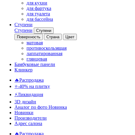
для кухни
для фартука
для туалета
для бассейна
Ступени
Ступени
Ступени
Поверхность
Страна
Цвет
матовая
противоскользящая
лаппатированная
глянцевая
Бамбуковые панели
Клинкер
🔥Распродажа
⭐-40% на плитку
⚡️Ликвидация
3D дизайн
Аналог по фото
Новинка
Новинки
Производители
Адрес салона
🔥Распродажа