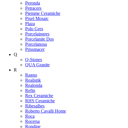
Peronda
Petracers
Piemme Ceramiche
Pixel Mosaic
Plaza
Polo Gres
Porcelaingres
Porcelanite Dos
Porcelanosa
Prissmacer
Q
Q-Stones
QUA Granite
R
Ragno
Realistik
Realonda
Refin
Rex Ceramiche
RHS Ceramiche
Ribesalbes
Roberto Cavalli Home
Roca
Rocersa
Rondine