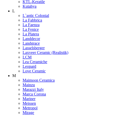
KTL-Keratile
Kutahya
L
L`antic Colonial
La Fabbrica
La Faenza
La Fenice
La Platera
Landdecor
Landgrace
Lasselsberger
Laxveer Ceramic (Realistik)
LCM
Lea Ceramiche
Leopard
Love Ceramic
M
Maimoon Ceramica
Mainzu
Marazzi Italy
Marca Corona
Mariner
Meissen
Metropol
Mirage