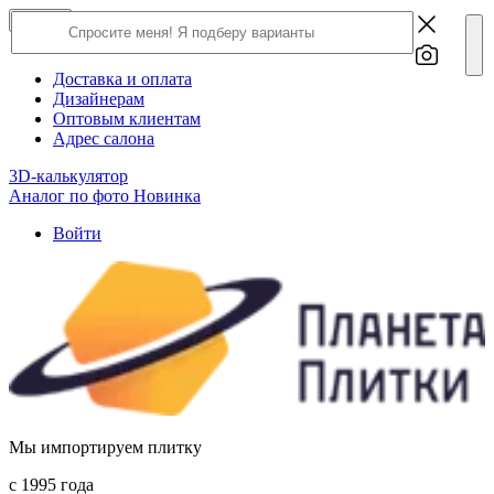
×
Close
О компании
Доставка и оплата
Дизайнерам
Оптовым клиентам
Адрес салона
3D-калькулятор
Аналог по фото
Новинка
Войти
Мы импортируем плитку
c 1995 года