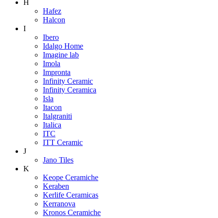
H
Hafez
Halcon
I
Ibero
Idalgo Home
Imagine lab
Imola
Impronta
Infinity Ceramic
Infinity Ceramica
Isla
Itacon
Italgraniti
Italica
ITC
ITT Ceramic
J
Jano Tiles
K
Keope Ceramiche
Keraben
Kerlife Ceramicas
Kerranova
Kronos Ceramiche