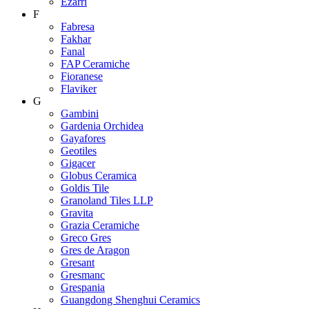
Ezarri
F
Fabresa
Fakhar
Fanal
FAP Ceramiche
Fioranese
Flaviker
G
Gambini
Gardenia Orchidea
Gayafores
Geotiles
Gigacer
Globus Ceramica
Goldis Tile
Granoland Tiles LLP
Gravita
Grazia Ceramiche
Greco Gres
Gres de Aragon
Gresant
Gresmanc
Grespania
Guangdong Shenghui Ceramics