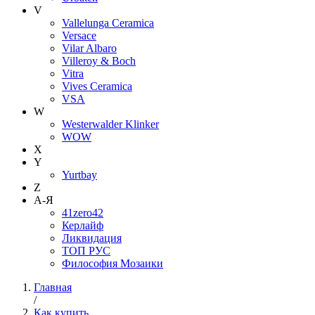
V
Vallelunga Ceramica
Versace
Vilar Albaro
Villeroy & Boch
Vitra
Vives Ceramica
VSA
W
Westerwalder Klinker
WOW
X
Y
Yurtbay
Z
А-Я
41zero42
Керлайф
Ликвидация
ТОП РУС
Философия Мозаики
Главная
/
Как купить