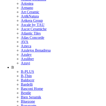
Ariostea
Armano
Art Ceramic
Art&Natura
Artkera Group
Ascale by TAU
Ascot Ceramiche
Atlantic Tiles
Atlas Concorde
AVA
Azteca
Azulejos Benadresa
Azulev
Azuliber
Azuvi
B
B-PLUS
B-Thin
Baldocer
Bardelli
Basconi Home
Bestile
Bien Seramik
Bluezone
Bonaparte