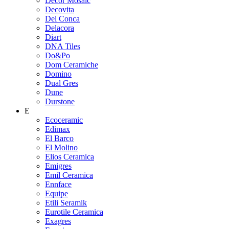
Decor Mosaic
Decovita
Del Conca
Delacora
Diart
DNA Tiles
Do&Po
Dom Ceramiche
Domino
Dual Gres
Dune
Durstone
E
Ecoceramic
Edimax
El Barco
El Molino
Elios Ceramica
Emigres
Emil Ceramica
Ennface
Equipe
Etili Seramik
Eurotile Ceramica
Exagres