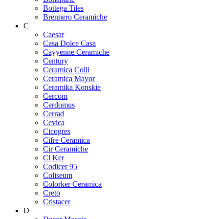
Bottega Tiles
Brennero Ceramiche
C
Caesar
Casa Dolce Casa
Cayyenne Ceramiche
Century
Ceramica Colli
Ceramica Mayor
Ceramika Konskie
Cercom
Cerdomus
Cerrad
Cevica
Cicogres
Cifre Ceramica
Cir Ceramiche
Cl Ker
Codicer 95
Coliseum
Colorker Ceramica
Creto
Cristacer
D