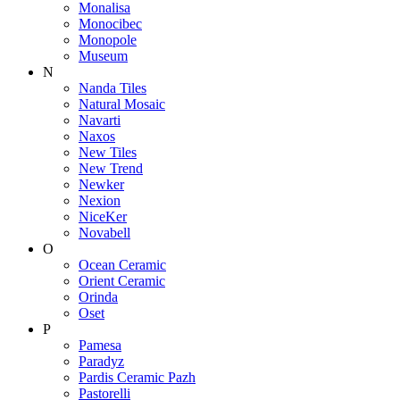
Monalisa
Monocibec
Monopole
Museum
N
Nanda Tiles
Natural Mosaic
Navarti
Naxos
New Tiles
New Trend
Newker
Nexion
NiceKer
Novabell
O
Ocean Ceramic
Orient Ceramic
Orinda
Oset
P
Pamesa
Paradyz
Pardis Ceramic Pazh
Pastorelli