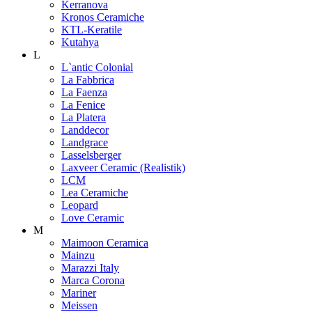
Kerranova
Kronos Ceramiche
KTL-Keratile
Kutahya
L
L`antic Colonial
La Fabbrica
La Faenza
La Fenice
La Platera
Landdecor
Landgrace
Lasselsberger
Laxveer Ceramic (Realistik)
LCM
Lea Ceramiche
Leopard
Love Ceramic
M
Maimoon Ceramica
Mainzu
Marazzi Italy
Marca Corona
Mariner
Meissen