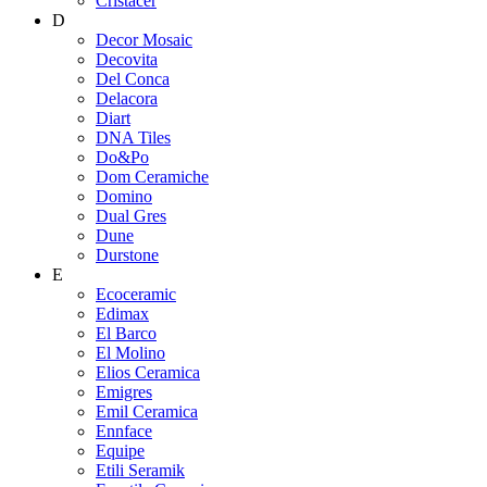
Cristacer
D
Decor Mosaic
Decovita
Del Conca
Delacora
Diart
DNA Tiles
Do&Po
Dom Ceramiche
Domino
Dual Gres
Dune
Durstone
E
Ecoceramic
Edimax
El Barco
El Molino
Elios Ceramica
Emigres
Emil Ceramica
Ennface
Equipe
Etili Seramik