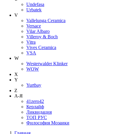
Undefasa
Urbatek
V
Vallelunga Ceramica
Versace
Vilar Albaro
Villeroy & Boch
Vitra
Vives Ceramica
VSA
W
Westerwalder Klinker
WOW
X
Y
Yurtbay
Z
А-Я
41zero42
Керлайф
Ликвидация
ТОП РУС
Философия Мозаики
Главная