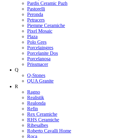
Pardis Ceramic Pazh
Pastorelli
Peronda
Petracers
Piemme Ceramiche
Pixel Mosaic
Plaza
Polo Gres
Porcelaingres
Porcelanite Dos
Porcelanosa
Prissmacer
Q
Q-Stones
QUA Granite
R
Ragno
Realistik
Realonda
Refin
Rex Ceramiche
RHS Ceramiche
Ribesalbes
Roberto Cavalli Home
Roca