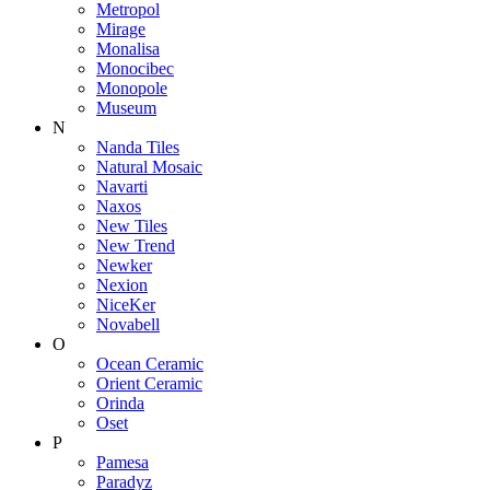
Metropol
Mirage
Monalisa
Monocibec
Monopole
Museum
N
Nanda Tiles
Natural Mosaic
Navarti
Naxos
New Tiles
New Trend
Newker
Nexion
NiceKer
Novabell
O
Ocean Ceramic
Orient Ceramic
Orinda
Oset
P
Pamesa
Paradyz