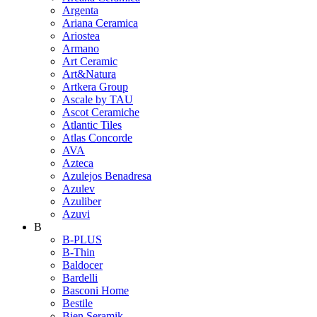
Argenta
Ariana Ceramica
Ariostea
Armano
Art Ceramic
Art&Natura
Artkera Group
Ascale by TAU
Ascot Ceramiche
Atlantic Tiles
Atlas Concorde
AVA
Azteca
Azulejos Benadresa
Azulev
Azuliber
Azuvi
B
B-PLUS
B-Thin
Baldocer
Bardelli
Basconi Home
Bestile
Bien Seramik