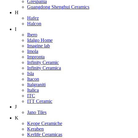
Grespania
Guangdong Shenghui Ceramics
H
Hafez
Halcon
I
Ibero
Idalgo Home
Imagine lab
Imola
Impronta
Infinity Ceramic
Infinity Ceramica
Isla
Itacon
Italgraniti
Italica
ITC
ITT Ceramic
J
Jano Tiles
K
Keope Ceramiche
Keraben
Kerlife Ceramicas