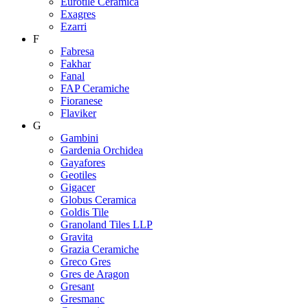
Eurotile Ceramica
Exagres
Ezarri
F
Fabresa
Fakhar
Fanal
FAP Ceramiche
Fioranese
Flaviker
G
Gambini
Gardenia Orchidea
Gayafores
Geotiles
Gigacer
Globus Ceramica
Goldis Tile
Granoland Tiles LLP
Gravita
Grazia Ceramiche
Greco Gres
Gres de Aragon
Gresant
Gresmanc