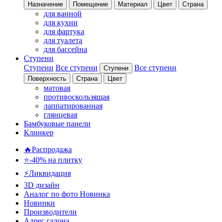
Назначение
Помещение
Материал
Цвет
Страна
для ванной
для кухни
для фартука
для туалета
для бассейна
Ступени
Ступени
Все ступени
Все ступени
Ступени
Поверхность
Страна
Цвет
матовая
противоскользящая
лаппатированная
глянцевая
Бамбуковые панели
Клинкер
🔥Распродажа
⭐-40% на плитку
⚡️Ликвидация
3D дизайн
Аналог по фото
Новинка
Новинки
Производители
Адрес салона