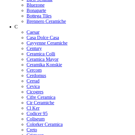
Bluezone
Bonaparte
Bottega Tiles
Brennero Ceramiche
C
Caesar
Casa Dolce Casa
Cayyenne Ceramiche
Century
Ceramica Colli
Ceramica Mayor
Ceramika Konskie
Cercom
Cerdomus
Cerrad
Cevica
Cicogres
Cifre Ceramica
Cir Ceramiche
Cl Ker
Codicer 95
Coliseum
Colorker Ceramica
Creto