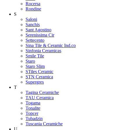
Rocersa
Rondine
S
Saloni
Sanchis
Sant Agostino
Serenissima Cir
Settecento
Sina Tile & Ceramic Ind.co
Sinfonia Ceramicas
Smile Tile
Staro
Staro Slim
STiles Ceramic
STN Ceramica
Supergres
T
Tagina Ceramiche
TAU Ceramica
Togama
Tonalite
Topcer
Tubadzin
Tuscania Ceramiche
U