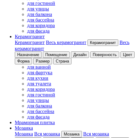
для гостиной
для улицы
для балкона
для бассейна
для коридора
для фасада
Керамогранит
Керамогранит
Весь керамогранит
Весь
Керамогранит
керамогранит
Назначение
Помещение
Дизайн
Поверхность
Цвет
Форма
Размер
Страна
для ванной
для фартука
для кухни
для туалета
для коридора
для гостиной
для улицы
для балкона
для бассейна
для фасада
Мраморная плитка
Мозаика
Мозаика
Вся мозаика
Вся мозаика
Мозаика