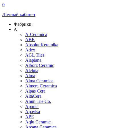
0
Личный кабинет
Фабрики:
A
A-Ceramica
ABK
Absolut Keramika
Adex
AGL Tiles
Alaplana
Alborz Ceramic
Aleluia
Alma
Alma Ceramica
Almera Ceramica
Alpas Cera
AltaCera
Amin Tile Co.
Aparici
Apavisa
APE
Aqlu Ceramic
Arcana Ceramica