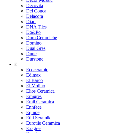
Decor Mosaic
Decovita
Del Conca
Delacora
Diart
DNA Tiles
Do&Po
Dom Ceramiche
Domino
Dual Gres
Dune
Durstone
E
Ecoceramic
Edimax
El Barco
El Molino
Elios Ceramica
Emigres
Emil Ceramica
Ennface
Equipe
Etili Seramik
Eurotile Ceramica
Exagres