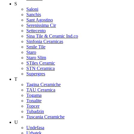
S
Saloni
Sanchis
Sant Agostino
Serenissima Cir
Settecento
Sina Tile & Ceramic Ind.co
Sinfonia Ceramicas
Smile Tile
Staro
Staro Slim
STiles Ceramic
STN Ceramica
Supergres
T
Tagina Ceramiche
TAU Ceramica
Togama
Tonalite
Topcer
Tubadzin
Tuscania Ceramiche
U
Undefasa
Urbatek