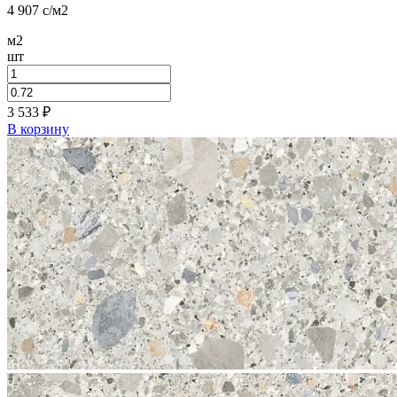
4 907
c
/м2
м2
шт
3 533
₽
В корзину