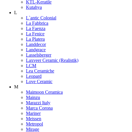
KTL-Keratile
Kutahya
L
L`antic Colonial
La Fabbrica
La Faenza
La Fenice
La Platera
Landdecor
Landgrace
Lasselsberger
Laxveer Ceramic (Realistik)
LCM
Lea Ceramiche
Leopard
Love Ceramic
M
Maimoon Ceramica
Mainzu
Marazzi Italy
Marca Corona
Mariner
Meissen
Metropol
Mirage