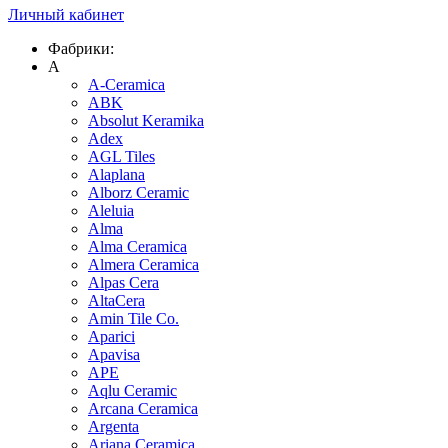
Личный кабинет
Фабрики:
A
A-Ceramica
ABK
Absolut Keramika
Adex
AGL Tiles
Alaplana
Alborz Ceramic
Aleluia
Alma
Alma Ceramica
Almera Ceramica
Alpas Cera
AltaCera
Amin Tile Co.
Aparici
Apavisa
APE
Aqlu Ceramic
Arcana Ceramica
Argenta
Ariana Ceramica