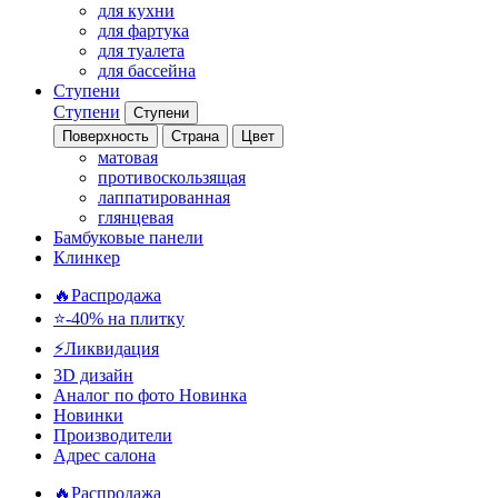
для кухни
для фартука
для туалета
для бассейна
Ступени
Ступени
Ступени
Поверхность
Страна
Цвет
матовая
противоскользящая
лаппатированная
глянцевая
Бамбуковые панели
Клинкер
🔥Распродажа
⭐-40% на плитку
⚡️Ликвидация
3D дизайн
Аналог по фото
Новинка
Новинки
Производители
Адрес салона
🔥Распродажа