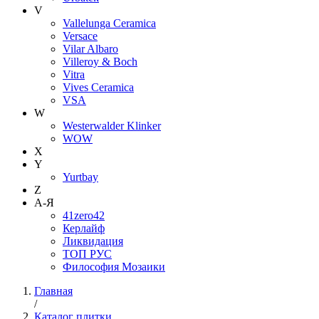
V
Vallelunga Ceramica
Versace
Vilar Albaro
Villeroy & Boch
Vitra
Vives Ceramica
VSA
W
Westerwalder Klinker
WOW
X
Y
Yurtbay
Z
А-Я
41zero42
Керлайф
Ликвидация
ТОП РУС
Философия Мозаики
Главная
/
Каталог плитки