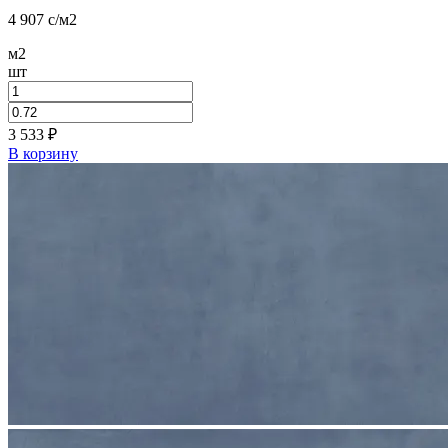
4 907
c
/м2
м2
шт
3 533
₽
В корзину