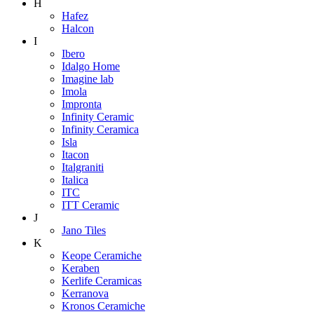
H
Hafez
Halcon
I
Ibero
Idalgo Home
Imagine lab
Imola
Impronta
Infinity Ceramic
Infinity Ceramica
Isla
Itacon
Italgraniti
Italica
ITC
ITT Ceramic
J
Jano Tiles
K
Keope Ceramiche
Keraben
Kerlife Ceramicas
Kerranova
Kronos Ceramiche