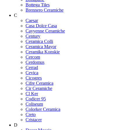
Bottega Tiles
Brennero Ceramiche
C
Caesar
Casa Dolce Casa
Cayyenne Ceramiche
Century
Ceramica Colli
Ceramica Mayor
Ceramika Konskie
Cercom
Cerdomus
Cerrad
Cevica
Cicogres
Cifre Ceramica
Cir Ceramiche
Cl Ker
Codicer 95
Coliseum
Colorker Ceramica
Creto
Cristacer
D