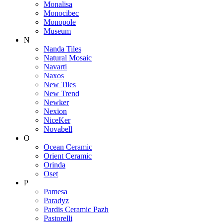
Monalisa
Monocibec
Monopole
Museum
N
Nanda Tiles
Natural Mosaic
Navarti
Naxos
New Tiles
New Trend
Newker
Nexion
NiceKer
Novabell
O
Ocean Ceramic
Orient Ceramic
Orinda
Oset
P
Pamesa
Paradyz
Pardis Ceramic Pazh
Pastorelli