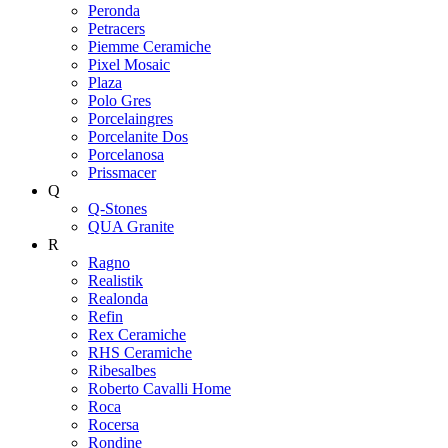
Peronda
Petracers
Piemme Ceramiche
Pixel Mosaic
Plaza
Polo Gres
Porcelaingres
Porcelanite Dos
Porcelanosa
Prissmacer
Q
Q-Stones
QUA Granite
R
Ragno
Realistik
Realonda
Refin
Rex Ceramiche
RHS Ceramiche
Ribesalbes
Roberto Cavalli Home
Roca
Rocersa
Rondine