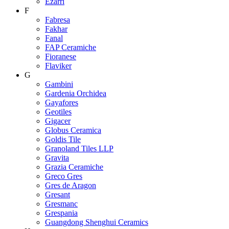
Ezarri
F
Fabresa
Fakhar
Fanal
FAP Ceramiche
Fioranese
Flaviker
G
Gambini
Gardenia Orchidea
Gayafores
Geotiles
Gigacer
Globus Ceramica
Goldis Tile
Granoland Tiles LLP
Gravita
Grazia Ceramiche
Greco Gres
Gres de Aragon
Gresant
Gresmanc
Grespania
Guangdong Shenghui Ceramics