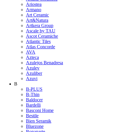
Ariostea
Armano
Art Ceramic
Art&Natura
Artkera Group
Ascale by TAU
Ascot Ceramiche
Atlantic Tiles
Atlas Concorde
AVA
Azteca
Azulejos Benadresa
Azulev
Azuliber
Azuvi
B
B-PLUS
B-Thin
Baldocer
Bardelli
Basconi Home
Bestile
Bien Seramik
Bluezone
Bonaparte