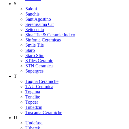
S
Saloni
Sanchis
Sant Agostino
Serenissima Cir
Settecento
Sina Tile & Ceramic Ind.co
Sinfonia Ceramicas
Smile Tile
Staro
Staro Slim
STiles Ceramic
STN Ceramica
Supergres
T
Tagina Ceramiche
TAU Ceramica
Togama
Tonalite
Topcer
Tubadzin
Tuscania Ceramiche
U
Undefasa
Urbatek