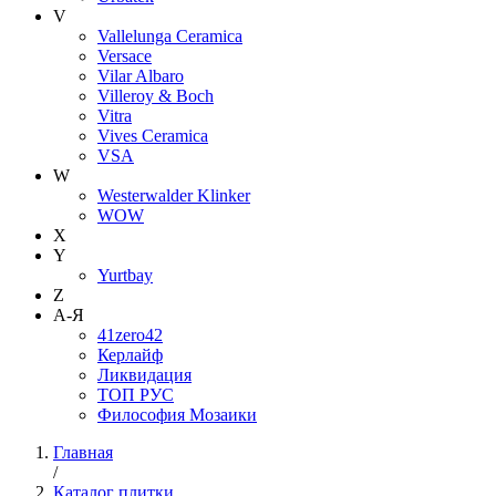
V
Vallelunga Ceramica
Versace
Vilar Albaro
Villeroy & Boch
Vitra
Vives Ceramica
VSA
W
Westerwalder Klinker
WOW
X
Y
Yurtbay
Z
А-Я
41zero42
Керлайф
Ликвидация
ТОП РУС
Философия Мозаики
Главная
/
Каталог плитки