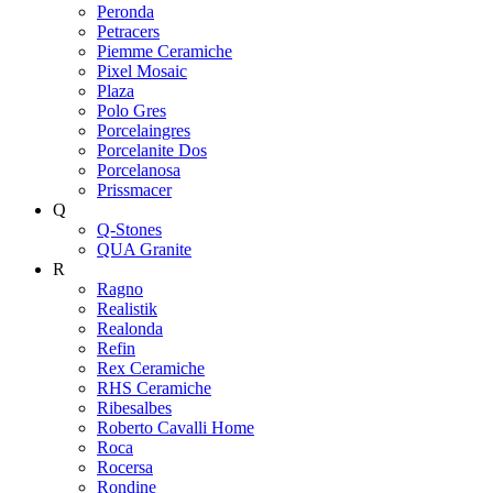
Peronda
Petracers
Piemme Ceramiche
Pixel Mosaic
Plaza
Polo Gres
Porcelaingres
Porcelanite Dos
Porcelanosa
Prissmacer
Q
Q-Stones
QUA Granite
R
Ragno
Realistik
Realonda
Refin
Rex Ceramiche
RHS Ceramiche
Ribesalbes
Roberto Cavalli Home
Roca
Rocersa
Rondine