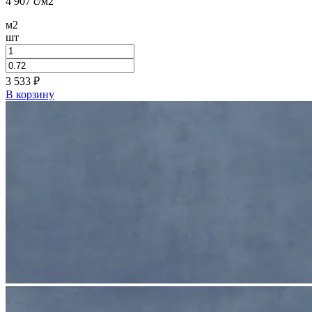
4 907
c
/м2
м2
шт
3 533
₽
В корзину