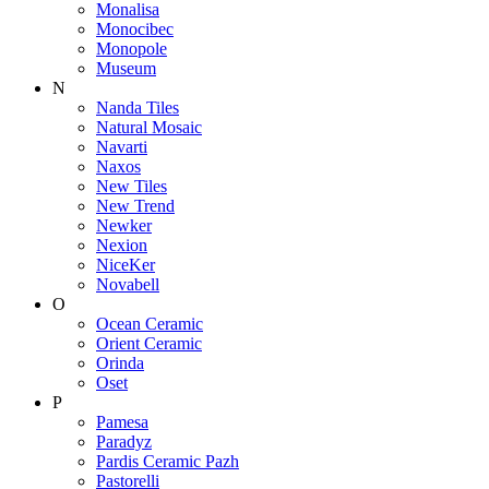
Monalisa
Monocibec
Monopole
Museum
N
Nanda Tiles
Natural Mosaic
Navarti
Naxos
New Tiles
New Trend
Newker
Nexion
NiceKer
Novabell
O
Ocean Ceramic
Orient Ceramic
Orinda
Oset
P
Pamesa
Paradyz
Pardis Ceramic Pazh
Pastorelli