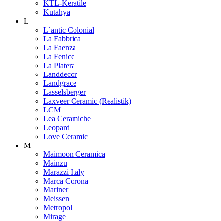
KTL-Keratile
Kutahya
L
L`antic Colonial
La Fabbrica
La Faenza
La Fenice
La Platera
Landdecor
Landgrace
Lasselsberger
Laxveer Ceramic (Realistik)
LCM
Lea Ceramiche
Leopard
Love Ceramic
M
Maimoon Ceramica
Mainzu
Marazzi Italy
Marca Corona
Mariner
Meissen
Metropol
Mirage