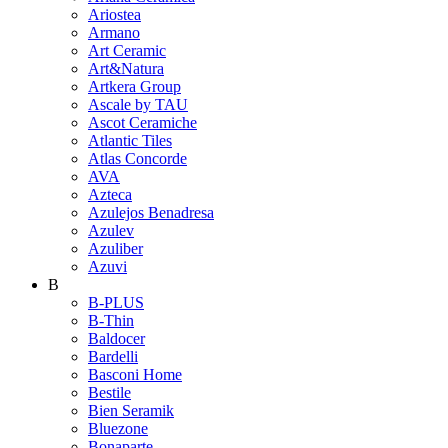
Ariostea
Armano
Art Ceramic
Art&Natura
Artkera Group
Ascale by TAU
Ascot Ceramiche
Atlantic Tiles
Atlas Concorde
AVA
Azteca
Azulejos Benadresa
Azulev
Azuliber
Azuvi
B
B-PLUS
B-Thin
Baldocer
Bardelli
Basconi Home
Bestile
Bien Seramik
Bluezone
Bonaparte