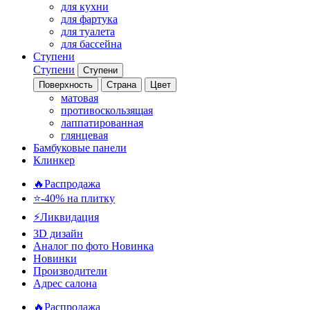
для кухни
для фартука
для туалета
для бассейна
Ступени
Ступени
Ступени
Поверхность
Страна
Цвет
матовая
противоскользящая
лаппатированная
глянцевая
Бамбуковые панели
Клинкер
🔥Распродажа
⭐-40% на плитку
⚡️Ликвидация
3D дизайн
Аналог по фото
Новинка
Новинки
Производители
Адрес салона
🔥Распродажа