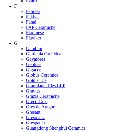
Ezarri
F
Fabresa
Fakhar
Fanal
FAP Ceramiche
Fioranese
Flaviker
G
Gambini
Gardenia Orchidea
Gayafores
Geotiles
Gigacer
Globus Ceramica
Goldis Tile
Granoland Tiles LLP
Gravita
Grazia Ceramiche
Greco Gres
Gres de Aragon
Gresant
Gresmanc
Grespania
Guangdong Shenghui Ceramics