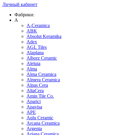
Личный кабинет
Фабрики:
A
A-Ceramica
ABK
Absolut Keramika
Adex
AGL Tiles
Alaplana
Alborz Ceramic
Aleluia
Alma
Alma Ceramica
Almera Ceramica
Alpas Cera
AltaCera
Amin Tile Co.
Aparici
Apavisa
APE
Aqlu Ceramic
Arcana Ceramica
Argenta
Ariana Ceramica