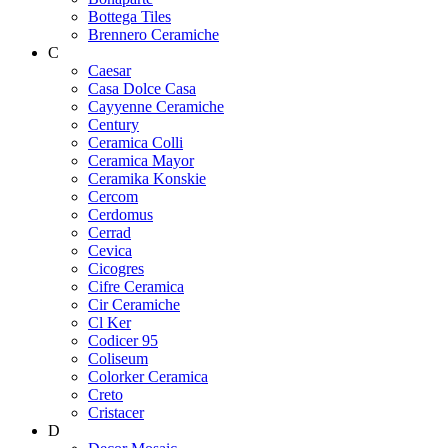
Bottega Tiles
Brennero Ceramiche
C
Caesar
Casa Dolce Casa
Cayyenne Ceramiche
Century
Ceramica Colli
Ceramica Mayor
Ceramika Konskie
Cercom
Cerdomus
Cerrad
Cevica
Cicogres
Cifre Ceramica
Cir Ceramiche
Cl Ker
Codicer 95
Coliseum
Colorker Ceramica
Creto
Cristacer
D