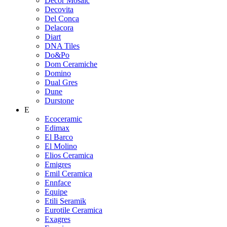
Decor Mosaic
Decovita
Del Conca
Delacora
Diart
DNA Tiles
Do&Po
Dom Ceramiche
Domino
Dual Gres
Dune
Durstone
E
Ecoceramic
Edimax
El Barco
El Molino
Elios Ceramica
Emigres
Emil Ceramica
Ennface
Equipe
Etili Seramik
Eurotile Ceramica
Exagres