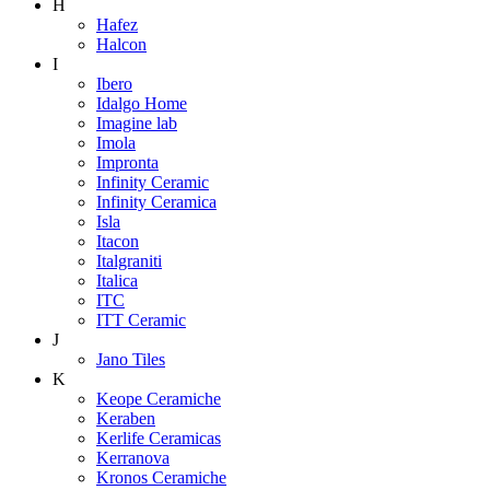
H
Hafez
Halcon
I
Ibero
Idalgo Home
Imagine lab
Imola
Impronta
Infinity Ceramic
Infinity Ceramica
Isla
Itacon
Italgraniti
Italica
ITC
ITT Ceramic
J
Jano Tiles
K
Keope Ceramiche
Keraben
Kerlife Ceramicas
Kerranova
Kronos Ceramiche