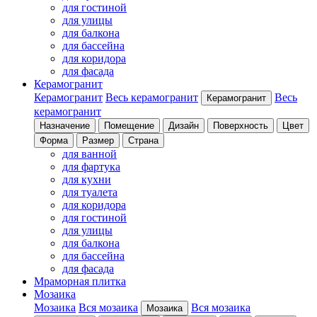
для гостиной
для улицы
для балкона
для бассейна
для коридора
для фасада
Керамогранит
Керамогранит
Весь керамогранит
Весь
Керамогранит
керамогранит
Назначение
Помещение
Дизайн
Поверхность
Цвет
Форма
Размер
Страна
для ванной
для фартука
для кухни
для туалета
для коридора
для гостиной
для улицы
для балкона
для бассейна
для фасада
Мраморная плитка
Мозаика
Мозаика
Вся мозаика
Вся мозаика
Мозаика