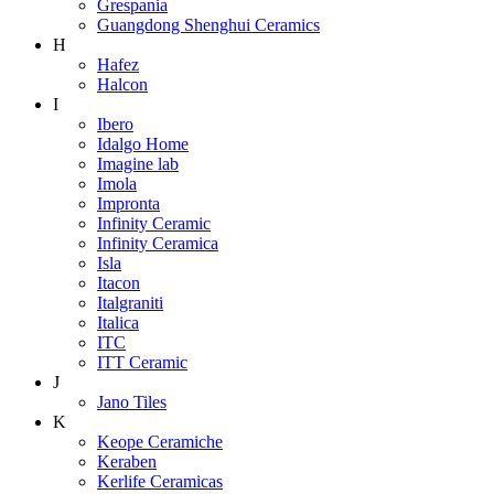
Grespania
Guangdong Shenghui Ceramics
H
Hafez
Halcon
I
Ibero
Idalgo Home
Imagine lab
Imola
Impronta
Infinity Ceramic
Infinity Ceramica
Isla
Itacon
Italgraniti
Italica
ITC
ITT Ceramic
J
Jano Tiles
K
Keope Ceramiche
Keraben
Kerlife Ceramicas