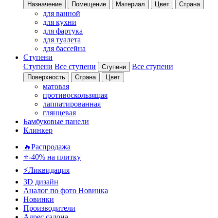
Назначение
Помещение
Материал
Цвет
Страна
для ванной
для кухни
для фартука
для туалета
для бассейна
Ступени
Ступени
Все ступени
Все ступени
Ступени
Поверхность
Страна
Цвет
матовая
противоскользящая
лаппатированная
глянцевая
Бамбуковые панели
Клинкер
🔥Распродажа
⭐-40% на плитку
⚡️Ликвидация
3D дизайн
Аналог по фото
Новинка
Новинки
Производители
Адрес салона