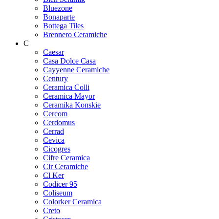
Bluezone
Bonaparte
Bottega Tiles
Brennero Ceramiche
C
Caesar
Casa Dolce Casa
Cayyenne Ceramiche
Century
Ceramica Colli
Ceramica Mayor
Ceramika Konskie
Cercom
Cerdomus
Cerrad
Cevica
Cicogres
Cifre Ceramica
Cir Ceramiche
Cl Ker
Codicer 95
Coliseum
Colorker Ceramica
Creto