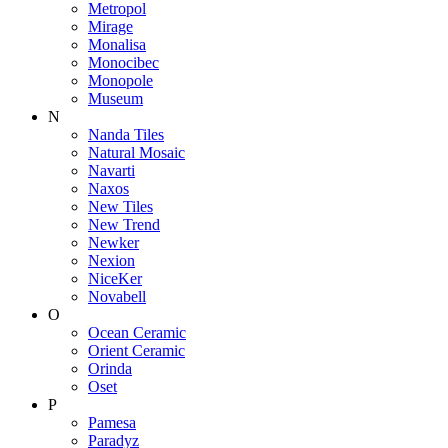
Metropol
Mirage
Monalisa
Monocibec
Monopole
Museum
N
Nanda Tiles
Natural Mosaic
Navarti
Naxos
New Tiles
New Trend
Newker
Nexion
NiceKer
Novabell
O
Ocean Ceramic
Orient Ceramic
Orinda
Oset
P
Pamesa
Paradyz