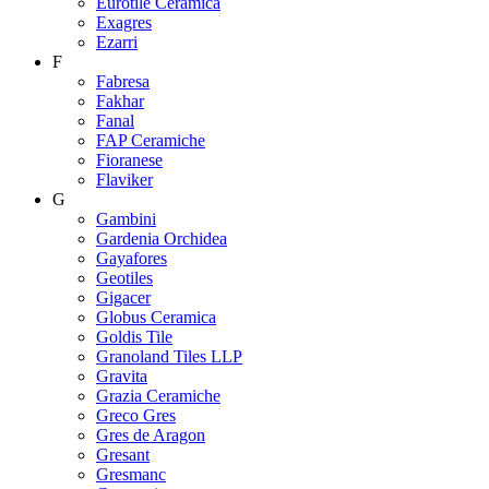
Eurotile Ceramica
Exagres
Ezarri
F
Fabresa
Fakhar
Fanal
FAP Ceramiche
Fioranese
Flaviker
G
Gambini
Gardenia Orchidea
Gayafores
Geotiles
Gigacer
Globus Ceramica
Goldis Tile
Granoland Tiles LLP
Gravita
Grazia Ceramiche
Greco Gres
Gres de Aragon
Gresant
Gresmanc