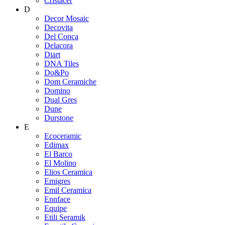
Cristacer
D
Decor Mosaic
Decovita
Del Conca
Delacora
Diart
DNA Tiles
Do&Po
Dom Ceramiche
Domino
Dual Gres
Dune
Durstone
E
Ecoceramic
Edimax
El Barco
El Molino
Elios Ceramica
Emigres
Emil Ceramica
Ennface
Equipe
Etili Seramik