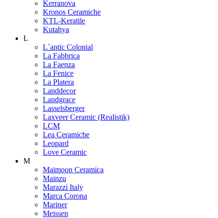
Kerranova
Kronos Ceramiche
KTL-Keratile
Kutahya
L
L`antic Colonial
La Fabbrica
La Faenza
La Fenice
La Platera
Landdecor
Landgrace
Lasselsberger
Laxveer Ceramic (Realistik)
LCM
Lea Ceramiche
Leopard
Love Ceramic
M
Maimoon Ceramica
Mainzu
Marazzi Italy
Marca Corona
Mariner
Meissen