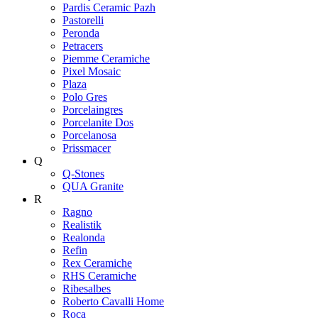
Pardis Ceramic Pazh
Pastorelli
Peronda
Petracers
Piemme Ceramiche
Pixel Mosaic
Plaza
Polo Gres
Porcelaingres
Porcelanite Dos
Porcelanosa
Prissmacer
Q
Q-Stones
QUA Granite
R
Ragno
Realistik
Realonda
Refin
Rex Ceramiche
RHS Ceramiche
Ribesalbes
Roberto Cavalli Home
Roca