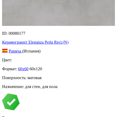
ID: 00080177
Керамогранит Eleganza Perla Rect.(N)
Pamesa
(Испания)
Цвет:
Формат:
60x60
60x120
Поверхность: матовая
Назначение: для стен, для пола