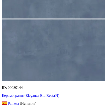
ID: 00080144
Керамогранит Eleganza Blu Rect.(N)
Pamesa
(Испания)