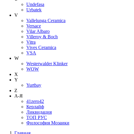
Undefasa
Urbatek
V
Vallelunga Ceramica
Versace
Vilar Albaro
Villeroy & Boch
Vitra
Vives Ceramica
VSA
W
Westerwalder Klinker
WOW
X
Y
Yurtbay
Z
А-Я
41zero42
Керлайф
Ликвидация
ТОП РУС
Философия Мозаики
Главная