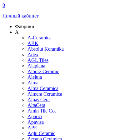
0
Личный кабинет
Фабрики:
A
A-Ceramica
ABK
Absolut Keramika
Adex
AGL Tiles
Alaplana
Alborz Ceramic
Aleluia
Alma
Alma Ceramica
Almera Ceramica
Alpas Cera
AltaCera
Amin Tile Co.
Aparici
Apavisa
APE
Aqlu Ceramic
Arcana Ceramica