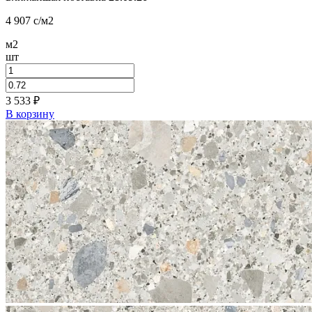
4 907
c
/м2
м2
шт
3 533
₽
В корзину