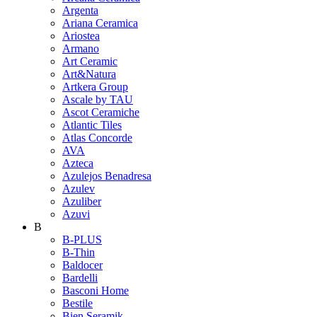
Argenta
Ariana Ceramica
Ariostea
Armano
Art Ceramic
Art&Natura
Artkera Group
Ascale by TAU
Ascot Ceramiche
Atlantic Tiles
Atlas Concorde
AVA
Azteca
Azulejos Benadresa
Azulev
Azuliber
Azuvi
B
B-PLUS
B-Thin
Baldocer
Bardelli
Basconi Home
Bestile
Bien Seramik