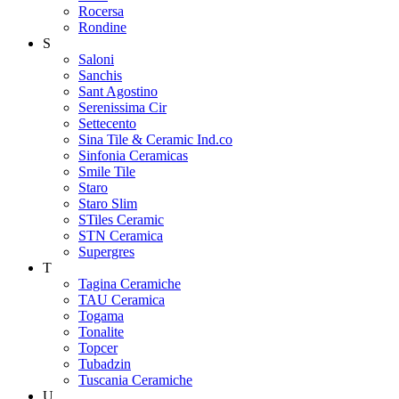
Rocersa
Rondine
S
Saloni
Sanchis
Sant Agostino
Serenissima Cir
Settecento
Sina Tile & Ceramic Ind.co
Sinfonia Ceramicas
Smile Tile
Staro
Staro Slim
STiles Ceramic
STN Ceramica
Supergres
T
Tagina Ceramiche
TAU Ceramica
Togama
Tonalite
Topcer
Tubadzin
Tuscania Ceramiche
U