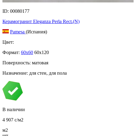
ID: 00080177
Керамогранит Eleganza Perla Rect.(N)
Pamesa
(Испания)
Цвет:
Формат:
60x60
60x120
Поверхность: матовая
Назначение: для стен, для пола
В наличии
4 907
c
/м2
м2
шт