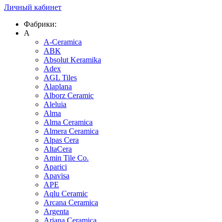
Личный кабинет
Фабрики:
A
A-Ceramica
ABK
Absolut Keramika
Adex
AGL Tiles
Alaplana
Alborz Ceramic
Aleluia
Alma
Alma Ceramica
Almera Ceramica
Alpas Cera
AltaCera
Amin Tile Co.
Aparici
Apavisa
APE
Aqlu Ceramic
Arcana Ceramica
Argenta
Ariana Ceramica