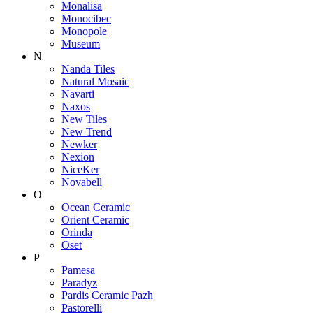
Monalisa
Monocibec
Monopole
Museum
N
Nanda Tiles
Natural Mosaic
Navarti
Naxos
New Tiles
New Trend
Newker
Nexion
NiceKer
Novabell
O
Ocean Ceramic
Orient Ceramic
Orinda
Oset
P
Pamesa
Paradyz
Pardis Ceramic Pazh
Pastorelli