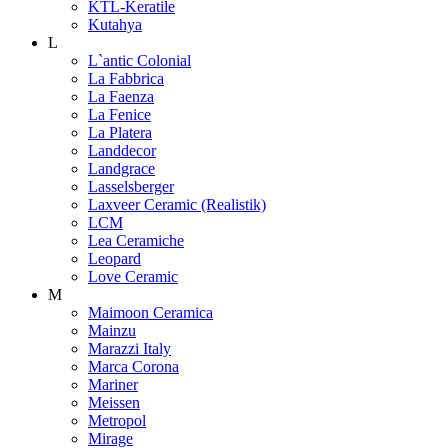
KTL-Keratile
Kutahya
L
L`antic Colonial
La Fabbrica
La Faenza
La Fenice
La Platera
Landdecor
Landgrace
Lasselsberger
Laxveer Ceramic (Realistik)
LCM
Lea Ceramiche
Leopard
Love Ceramic
M
Maimoon Ceramica
Mainzu
Marazzi Italy
Marca Corona
Mariner
Meissen
Metropol
Mirage