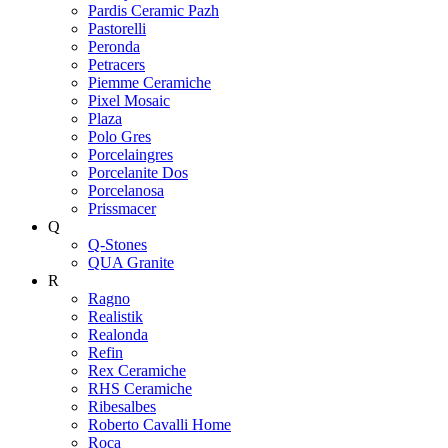
Pardis Ceramic Pazh
Pastorelli
Peronda
Petracers
Piemme Ceramiche
Pixel Mosaic
Plaza
Polo Gres
Porcelaingres
Porcelanite Dos
Porcelanosa
Prissmacer
Q
Q-Stones
QUA Granite
R
Ragno
Realistik
Realonda
Refin
Rex Ceramiche
RHS Ceramiche
Ribesalbes
Roberto Cavalli Home
Roca