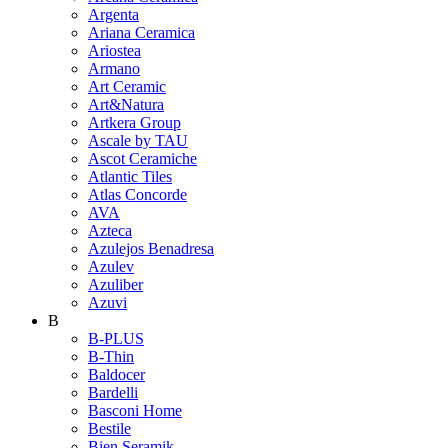
Argenta
Ariana Ceramica
Ariostea
Armano
Art Ceramic
Art&Natura
Artkera Group
Ascale by TAU
Ascot Ceramiche
Atlantic Tiles
Atlas Concorde
AVA
Azteca
Azulejos Benadresa
Azulev
Azuliber
Azuvi
B
B-PLUS
B-Thin
Baldocer
Bardelli
Basconi Home
Bestile
Bien Seramik