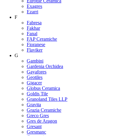
Eurotile Ceramica
Exagres
Ezarri
F
Fabresa
Fakhar
Fanal
FAP Ceramiche
Fioranese
Flaviker
G
Gambini
Gardenia Orchidea
Gayafores
Geotiles
Gigacer
Globus Ceramica
Goldis Tile
Granoland Tiles LLP
Gravita
Grazia Ceramiche
Greco Gres
Gres de Aragon
Gresant
Gresmanc