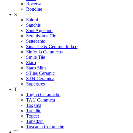
Rocersa
Rondine
S
Saloni
Sanchis
Sant Agostino
Serenissima Cir
Settecento
Sina Tile & Ceramic Ind.co
Sinfonia Ceramicas
Smile Tile
Staro
Staro Slim
STiles Ceramic
STN Ceramica
Supergres
T
Tagina Ceramiche
TAU Ceramica
Togama
Tonalite
Topcer
Tubadzin
Tuscania Ceramiche
U