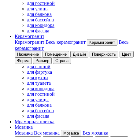
для гостиной
для улицы
для балкона
для бассейна
для коридора
для фасада
Керамогранит
Керамогранит
Весь керамогранит
Весь
Керамогранит
керамогранит
Назначение
Помещение
Дизайн
Поверхность
Цвет
Форма
Размер
Страна
для ванной
для фартука
для кухни
для туалета
для коридора
для гостиной
для улицы
для балкона
для бассейна
для фасада
Мраморная плитка
Мозаика
Мозаика
Вся мозаика
Вся мозаика
Мозаика