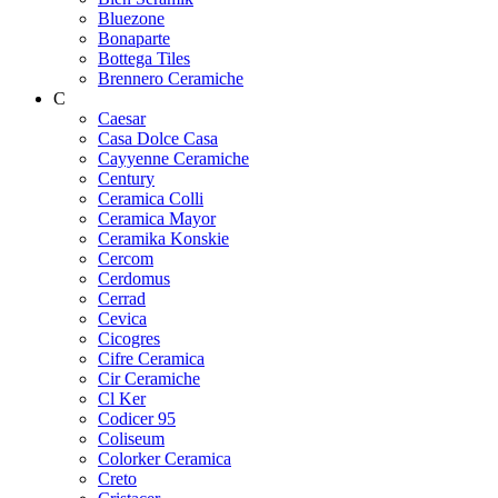
Bluezone
Bonaparte
Bottega Tiles
Brennero Ceramiche
C
Caesar
Casa Dolce Casa
Cayyenne Ceramiche
Century
Ceramica Colli
Ceramica Mayor
Ceramika Konskie
Cercom
Cerdomus
Cerrad
Cevica
Cicogres
Cifre Ceramica
Cir Ceramiche
Cl Ker
Codicer 95
Coliseum
Colorker Ceramica
Creto