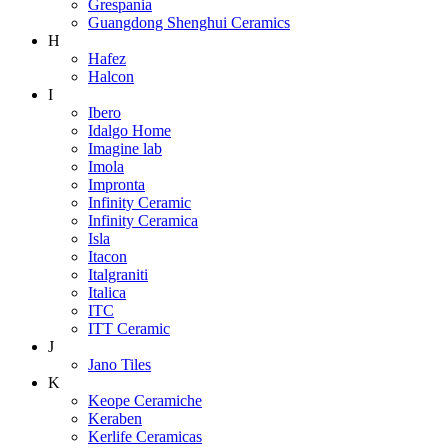
Grespania
Guangdong Shenghui Ceramics
H
Hafez
Halcon
I
Ibero
Idalgo Home
Imagine lab
Imola
Impronta
Infinity Ceramic
Infinity Ceramica
Isla
Itacon
Italgraniti
Italica
ITC
ITT Ceramic
J
Jano Tiles
K
Keope Ceramiche
Keraben
Kerlife Ceramicas