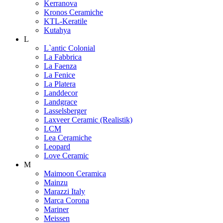
Kerranova
Kronos Ceramiche
KTL-Keratile
Kutahya
L
L`antic Colonial
La Fabbrica
La Faenza
La Fenice
La Platera
Landdecor
Landgrace
Lasselsberger
Laxveer Ceramic (Realistik)
LCM
Lea Ceramiche
Leopard
Love Ceramic
M
Maimoon Ceramica
Mainzu
Marazzi Italy
Marca Corona
Mariner
Meissen