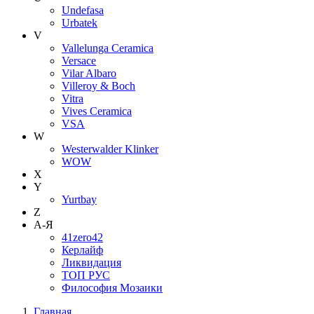
Undefasa
Urbatek
V
Vallelunga Ceramica
Versace
Vilar Albaro
Villeroy & Boch
Vitra
Vives Ceramica
VSA
W
Westerwalder Klinker
WOW
X
Y
Yurtbay
Z
А-Я
41zero42
Керлайф
Ликвидация
ТОП РУС
Философия Мозаики
Главная