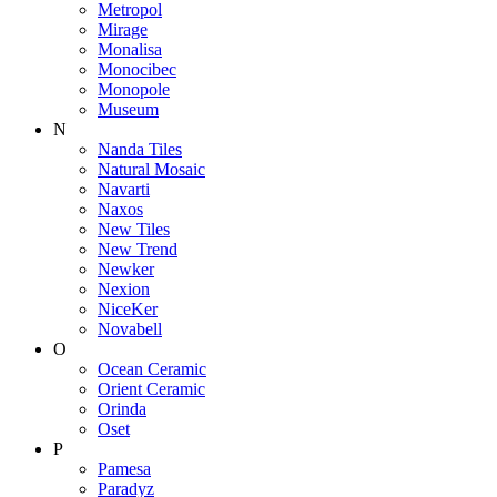
Metropol
Mirage
Monalisa
Monocibec
Monopole
Museum
N
Nanda Tiles
Natural Mosaic
Navarti
Naxos
New Tiles
New Trend
Newker
Nexion
NiceKer
Novabell
O
Ocean Ceramic
Orient Ceramic
Orinda
Oset
P
Pamesa
Paradyz