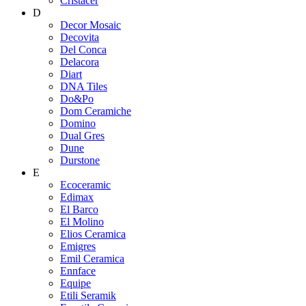
Cristacer
D
Decor Mosaic
Decovita
Del Conca
Delacora
Diart
DNA Tiles
Do&Po
Dom Ceramiche
Domino
Dual Gres
Dune
Durstone
E
Ecoceramic
Edimax
El Barco
El Molino
Elios Ceramica
Emigres
Emil Ceramica
Ennface
Equipe
Etili Seramik