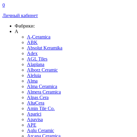
0
Личный кабинет
Фабрики:
A
A-Ceramica
ABK
Absolut Keramika
Adex
AGL Tiles
Alaplana
Alborz Ceramic
Aleluia
Alma
Alma Ceramica
Almera Ceramica
Alpas Cera
AltaCera
Amin Tile Co.
Aparici
Apavisa
APE
Aqlu Ceramic
Arcana Ceramica