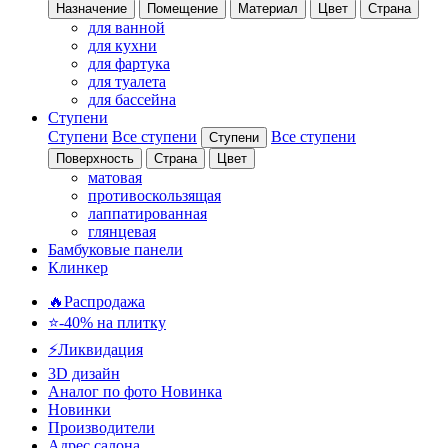
Назначение
Помещение
Материал
Цвет
Страна
для ванной
для кухни
для фартука
для туалета
для бассейна
Ступени
Ступени
Все ступени
Все ступени
Ступени
Поверхность
Страна
Цвет
матовая
противоскользящая
лаппатированная
глянцевая
Бамбуковые панели
Клинкер
🔥Распродажа
⭐-40% на плитку
⚡️Ликвидация
3D дизайн
Аналог по фото
Новинка
Новинки
Производители
Адрес салона