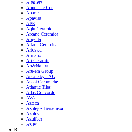
AltaCera
Amin Tile Co.
Aparici
Apavisa
APE
Aqlu Ceramic
Arcana Ceramica
Argenta
Ariana Ceramica
Ariostea
Armano
Art Ceramic
Art&Natura
Artkera Group
Ascale by TAU
Ascot Ceramiche
Atlantic Tiles
Atlas Concorde
AVA
Azteca
Azulejos Benadresa
Azulev
Azuliber
Azuvi
B