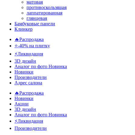
матовая
противоскользящая
лаппатированная
глянцевая
Бамбуковые панели
Клинкер
🔥Распродажа
⭐-40% на плитку
⚡️Ликвидация
3D дизайн
Аналог по фото
Новинка
Новинки
Производители
Адрес салона
🔥Распродажа
Новинки
Акции
3D дизайн
Аналог по фото
Новинка
⚡Ликвидация
Производители