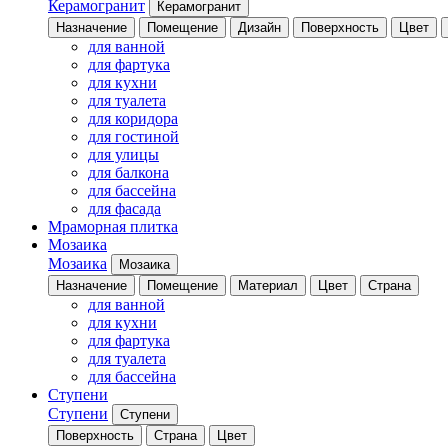
Керамогранит
Керамогранит
Назначение
Помещение
Дизайн
Поверхность
Цвет
для ванной
для фартука
для кухни
для туалета
для коридора
для гостиной
для улицы
для балкона
для бассейна
для фасада
Мраморная плитка
Мозаика
Мозаика
Мозаика
Назначение
Помещение
Материал
Цвет
Страна
для ванной
для кухни
для фартука
для туалета
для бассейна
Ступени
Ступени
Ступени
Поверхность
Страна
Цвет