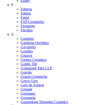
Ezarri
F
Fabresa
Fakhar
Fanal
FAP Ceramiche
Fioranese
Flaviker
G
Gambini
Gardenia Orchidea
Gayafores
Geotiles
Gigacer
Globus Ceramica
Goldis Tile
Granoland Tiles LLP
Gravita
Grazia Ceramiche
Greco Gres
Gres de Aragon
Gresant
Gresmanc
Grespania
Guangdong Shenghui Ceramics