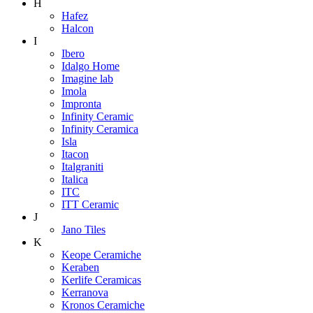
H
Hafez
Halcon
I
Ibero
Idalgo Home
Imagine lab
Imola
Impronta
Infinity Ceramic
Infinity Ceramica
Isla
Itacon
Italgraniti
Italica
ITC
ITT Ceramic
J
Jano Tiles
K
Keope Ceramiche
Keraben
Kerlife Ceramicas
Kerranova
Kronos Ceramiche