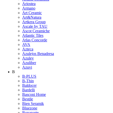
Ariostea
Armano
Art Ceramic
Art&Natura
Artkera Group
Ascale by TAU
Ascot Ceramiche
Atlantic Tiles
Atlas Concorde
AVA
Azteca
Azulejos Benadresa
Azulev
Azuliber
Azuvi
B
B-PLUS
B-Thin
Baldocer
Bardelli
Basconi Home
Bestile
Bien Seramik
Bluezone
Bonaparte