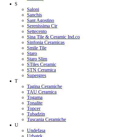
S
Saloni
Sanchis
Sant Agostino
Serenissima Cir
Settecento
Sina Tile & Ceramic Ind.co
Sinfonia Ceramicas
Smile Tile
Staro
Staro Slim
STiles Ceramic
STN Ceramica
Supergres
T
Tagina Ceramiche
TAU Ceramica
Togama
Tonalite
Topcer
Tubadzin
Tuscania Ceramiche
U
Undefasa
Urbatek