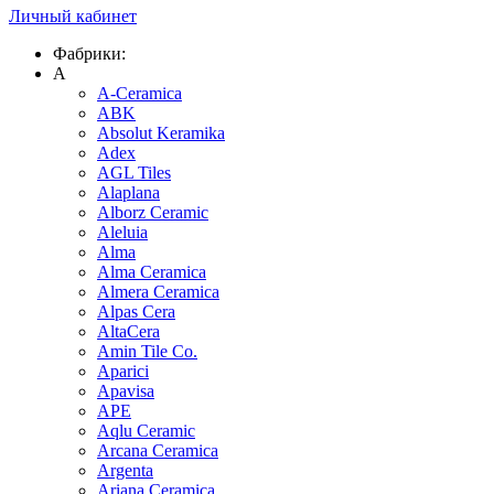
Личный кабинет
Фабрики:
A
A-Ceramica
ABK
Absolut Keramika
Adex
AGL Tiles
Alaplana
Alborz Ceramic
Aleluia
Alma
Alma Ceramica
Almera Ceramica
Alpas Cera
AltaCera
Amin Tile Co.
Aparici
Apavisa
APE
Aqlu Ceramic
Arcana Ceramica
Argenta
Ariana Ceramica