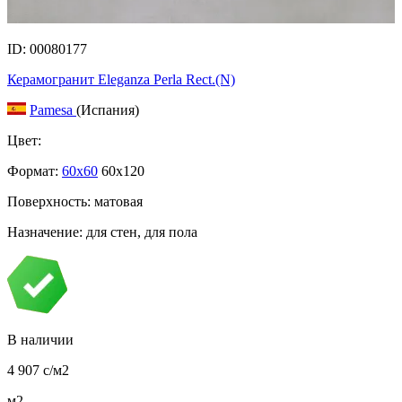
ID: 00080177
Керамогранит Eleganza Perla Rect.(N)
Pamesa
(Испания)
Цвет:
Формат:
60x60
60x120
Поверхность: матовая
Назначение: для стен, для пола
В наличии
4 907
c
/м2
м2