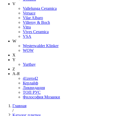
V
Vallelunga Ceramica
Versace
Vilar Albaro
Villeroy & Boch
Vitra
Vives Ceramica
VSA
W
Westerwalder Klinker
WOW
X
Y
Yurtbay
Z
А-Я
41zero42
Керлайф
Ликвидация
ТОП РУС
Философия Мозаики
Главная
/
Каталог плитки