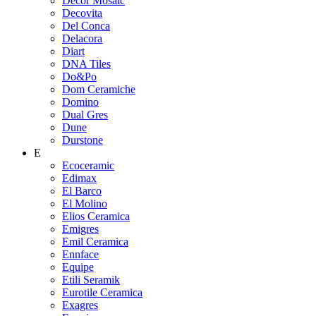
Decor Mosaic
Decovita
Del Conca
Delacora
Diart
DNA Tiles
Do&Po
Dom Ceramiche
Domino
Dual Gres
Dune
Durstone
E
Ecoceramic
Edimax
El Barco
El Molino
Elios Ceramica
Emigres
Emil Ceramica
Ennface
Equipe
Etili Seramik
Eurotile Ceramica
Exagres