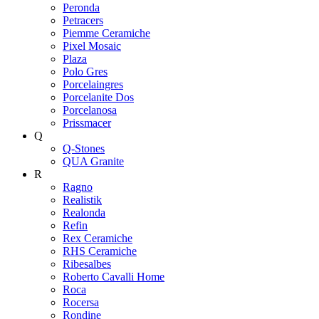
Peronda
Petracers
Piemme Ceramiche
Pixel Mosaic
Plaza
Polo Gres
Porcelaingres
Porcelanite Dos
Porcelanosa
Prissmacer
Q
Q-Stones
QUA Granite
R
Ragno
Realistik
Realonda
Refin
Rex Ceramiche
RHS Ceramiche
Ribesalbes
Roberto Cavalli Home
Roca
Rocersa
Rondine