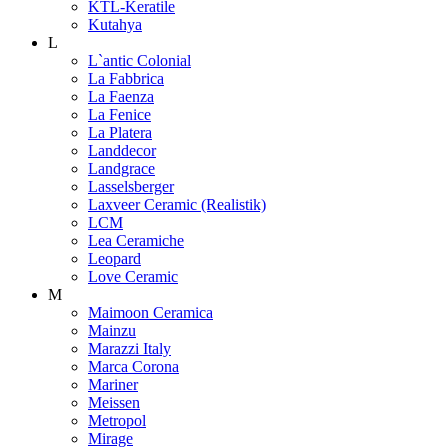
KTL-Keratile
Kutahya
L
L`antic Colonial
La Fabbrica
La Faenza
La Fenice
La Platera
Landdecor
Landgrace
Lasselsberger
Laxveer Ceramic (Realistik)
LCM
Lea Ceramiche
Leopard
Love Ceramic
M
Maimoon Ceramica
Mainzu
Marazzi Italy
Marca Corona
Mariner
Meissen
Metropol
Mirage