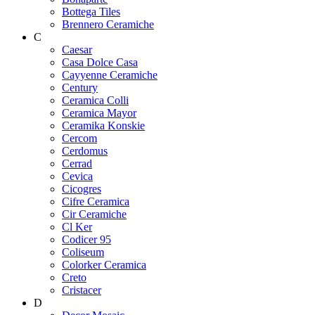
Bottega Tiles
Brennero Ceramiche
C
Caesar
Casa Dolce Casa
Cayyenne Ceramiche
Century
Ceramica Colli
Ceramica Mayor
Ceramika Konskie
Cercom
Cerdomus
Cerrad
Cevica
Cicogres
Cifre Ceramica
Cir Ceramiche
Cl Ker
Codicer 95
Coliseum
Colorker Ceramica
Creto
Cristacer
D