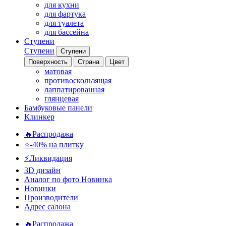
для кухни
для фартука
для туалета
для бассейна
Ступени
Ступени
Ступени
Поверхность
Страна
Цвет
матовая
противоскользящая
лаппатированная
глянцевая
Бамбуковые панели
Клинкер
🔥Распродажа
⭐-40% на плитку
⚡️Ликвидация
3D дизайн
Аналог по фото
Новинка
Новинки
Производители
Адрес салона
🔥Распродажа