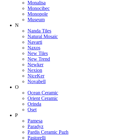
Monalisa
Monocibec
Monopole
Museum
N
Nanda Tiles
Natural Mosaic
Navarti
Naxos
New Tiles
New Trend
Newker
Nexion
NiceKer
Novabell
O
Ocean Ceramic
Orient Ceramic
Orinda
Oset
P
Pamesa
Paradyz
Pardis Ceramic Pazh
Pastorelli