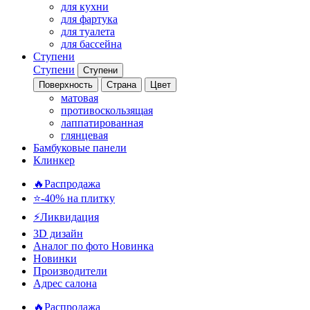
для кухни
для фартука
для туалета
для бассейна
Ступени
Ступени
Ступени
Поверхность
Страна
Цвет
матовая
противоскользящая
лаппатированная
глянцевая
Бамбуковые панели
Клинкер
🔥Распродажа
⭐-40% на плитку
⚡️Ликвидация
3D дизайн
Аналог по фото
Новинка
Новинки
Производители
Адрес салона
🔥Распродажа