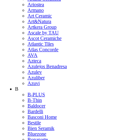
Ariostea
Armano
Art Ceramic
Art&Natura
Artkera Group
Ascale by TAU
Ascot Ceramiche
Atlantic Tiles
Atlas Concorde
AVA
Azteca
Azulejos Benadresa
Azulev
Azuliber
Azuvi
B
B-PLUS
B-Thin
Baldocer
Bardelli
Basconi Home
Bestile
Bien Seramik
Bluezone
Bonaparte