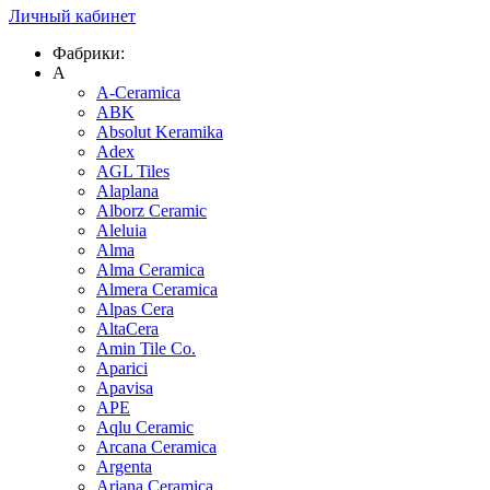
Личный кабинет
Фабрики:
A
A-Ceramica
ABK
Absolut Keramika
Adex
AGL Tiles
Alaplana
Alborz Ceramic
Aleluia
Alma
Alma Ceramica
Almera Ceramica
Alpas Cera
AltaCera
Amin Tile Co.
Aparici
Apavisa
APE
Aqlu Ceramic
Arcana Ceramica
Argenta
Ariana Ceramica