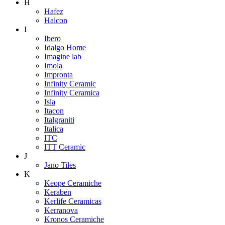
H
Hafez
Halcon
I
Ibero
Idalgo Home
Imagine lab
Imola
Impronta
Infinity Ceramic
Infinity Ceramica
Isla
Itacon
Italgraniti
Italica
ITC
ITT Ceramic
J
Jano Tiles
K
Keope Ceramiche
Keraben
Kerlife Ceramicas
Kerranova
Kronos Ceramiche