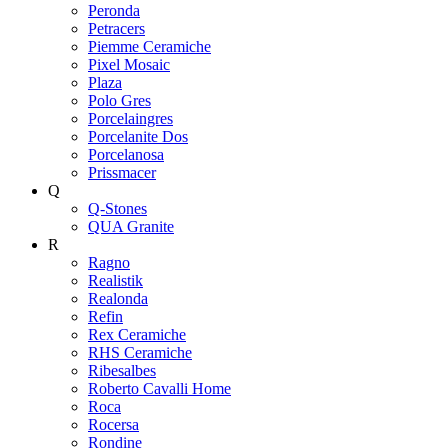
Peronda
Petracers
Piemme Ceramiche
Pixel Mosaic
Plaza
Polo Gres
Porcelaingres
Porcelanite Dos
Porcelanosa
Prissmacer
Q
Q-Stones
QUA Granite
R
Ragno
Realistik
Realonda
Refin
Rex Ceramiche
RHS Ceramiche
Ribesalbes
Roberto Cavalli Home
Roca
Rocersa
Rondine