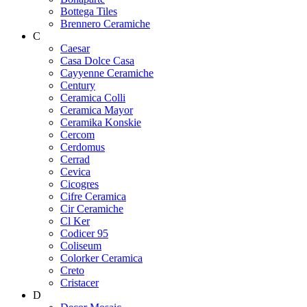
Bottega Tiles
Brennero Ceramiche
C
Caesar
Casa Dolce Casa
Cayyenne Ceramiche
Century
Ceramica Colli
Ceramica Mayor
Ceramika Konskie
Cercom
Cerdomus
Cerrad
Cevica
Cicogres
Cifre Ceramica
Cir Ceramiche
Cl Ker
Codicer 95
Coliseum
Colorker Ceramica
Creto
Cristacer
D