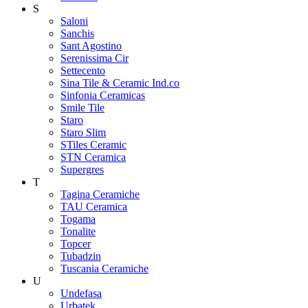
S
Saloni
Sanchis
Sant Agostino
Serenissima Cir
Settecento
Sina Tile & Ceramic Ind.co
Sinfonia Ceramicas
Smile Tile
Staro
Staro Slim
STiles Ceramic
STN Ceramica
Supergres
T
Tagina Ceramiche
TAU Ceramica
Togama
Tonalite
Topcer
Tubadzin
Tuscania Ceramiche
U
Undefasa
Urbatek