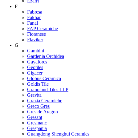
Ezarri
F
Fabresa
Fakhar
Fanal
FAP Ceramiche
Fioranese
Flaviker
G
Gambini
Gardenia Orchidea
Gayafores
Geotiles
Gigacer
Globus Ceramica
Goldis Tile
Granoland Tiles LLP
Gravita
Grazia Ceramiche
Greco Gres
Gres de Aragon
Gresant
Gresmanc
Grespania
Guangdong Shenghui Ceramics