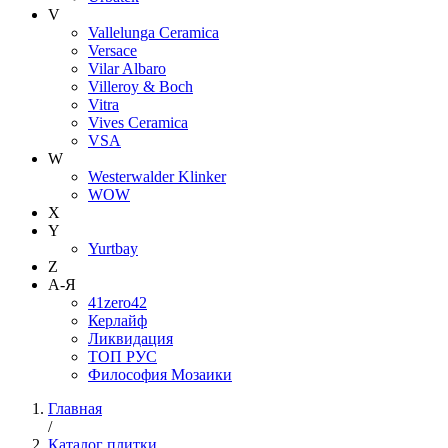
V
Vallelunga Ceramica
Versace
Vilar Albaro
Villeroy & Boch
Vitra
Vives Ceramica
VSA
W
Westerwalder Klinker
WOW
X
Y
Yurtbay
Z
А-Я
41zero42
Керлайф
Ликвидация
ТОП РУС
Философия Мозаики
Главная
/
Каталог плитки