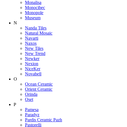
Monalisa
Monocibec
Monopole
Museum
N
Nanda Tiles
Natural Mosaic
Navarti
Naxos
New Tiles
New Trend
Newker
Nexion
NiceKer
Novabell
O
Ocean Ceramic
Orient Ceramic
Orinda
Oset
P
Pamesa
Paradyz
Pardis Ceramic Pazh
Pastorelli