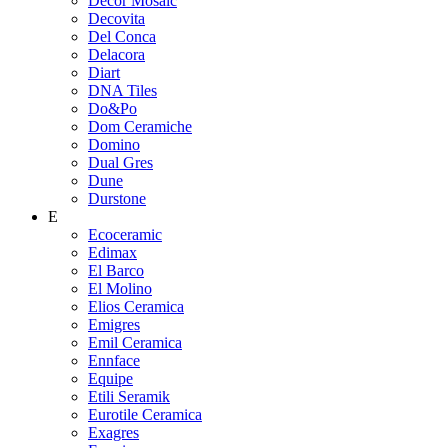
Decor Mosaic
Decovita
Del Conca
Delacora
Diart
DNA Tiles
Do&Po
Dom Ceramiche
Domino
Dual Gres
Dune
Durstone
E
Ecoceramic
Edimax
El Barco
El Molino
Elios Ceramica
Emigres
Emil Ceramica
Ennface
Equipe
Etili Seramik
Eurotile Ceramica
Exagres