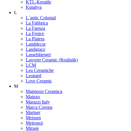
KTL-Keratile
Kutahya
L
L`antic Colonial
La Fabbrica
La Faenza
La Fenice
La Platera
Landdecor
Landgrace
Lasselsberger
Laxveer Ceramic (Realistik)
LCM
Lea Ceramiche
Leopard
Love Ceramic
M
Maimoon Ceramica
Mainzu
Marazzi Italy
Marca Corona
Mariner
Meissen
Metropol
Mirage