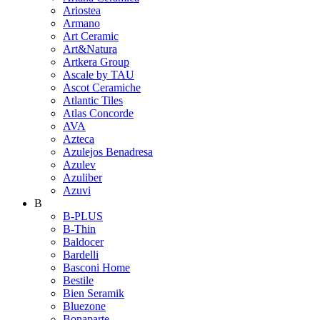
Ariostea
Armano
Art Ceramic
Art&Natura
Artkera Group
Ascale by TAU
Ascot Ceramiche
Atlantic Tiles
Atlas Concorde
AVA
Azteca
Azulejos Benadresa
Azulev
Azuliber
Azuvi
B
B-PLUS
B-Thin
Baldocer
Bardelli
Basconi Home
Bestile
Bien Seramik
Bluezone
Bonaparte