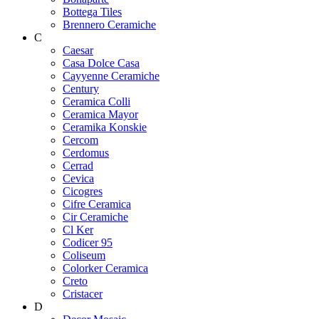
Bottega Tiles
Brennero Ceramiche
C
Caesar
Casa Dolce Casa
Cayyenne Ceramiche
Century
Ceramica Colli
Ceramica Mayor
Ceramika Konskie
Cercom
Cerdomus
Cerrad
Cevica
Cicogres
Cifre Ceramica
Cir Ceramiche
Cl Ker
Codicer 95
Coliseum
Colorker Ceramica
Creto
Cristacer
D