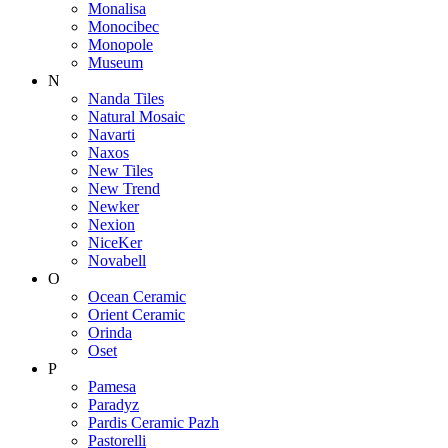
Monalisa
Monocibec
Monopole
Museum
N
Nanda Tiles
Natural Mosaic
Navarti
Naxos
New Tiles
New Trend
Newker
Nexion
NiceKer
Novabell
O
Ocean Ceramic
Orient Ceramic
Orinda
Oset
P
Pamesa
Paradyz
Pardis Ceramic Pazh
Pastorelli