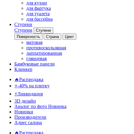
для кухни
для фартука
для туалета
для бассейна
Ступени
Ступени
Ступени
Поверхность
Страна
Цвет
матовая
противоскользящая
лаппатированная
глянцевая
Бамбуковые панели
Клинкер
🔥Распродажа
⭐-40% на плитку
⚡️Ликвидация
3D дизайн
Аналог по фото
Новинка
Новинки
Производители
Адрес салона
🔥Распродажа