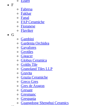
Ezarri
F
Fabresa
Fakhar
Fanal
FAP Ceramiche
Fioranese
Flaviker
G
Gambini
Gardenia Orchidea
Gayafores
Geotiles
Gigacer
Globus Ceramica
Goldis Tile
Granoland Tiles LLP
Gravita
Grazia Ceramiche
Greco Gres
Gres de Aragon
Gresant
Gresmanc
Grespania
Guangdong Shenghui Ceramics