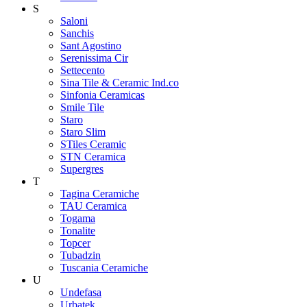
S
Saloni
Sanchis
Sant Agostino
Serenissima Cir
Settecento
Sina Tile & Ceramic Ind.co
Sinfonia Ceramicas
Smile Tile
Staro
Staro Slim
STiles Ceramic
STN Ceramica
Supergres
T
Tagina Ceramiche
TAU Ceramica
Togama
Tonalite
Topcer
Tubadzin
Tuscania Ceramiche
U
Undefasa
Urbatek