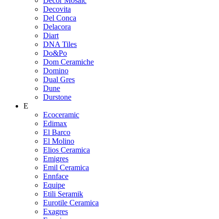
Decor Mosaic
Decovita
Del Conca
Delacora
Diart
DNA Tiles
Do&Po
Dom Ceramiche
Domino
Dual Gres
Dune
Durstone
E
Ecoceramic
Edimax
El Barco
El Molino
Elios Ceramica
Emigres
Emil Ceramica
Ennface
Equipe
Etili Seramik
Eurotile Ceramica
Exagres