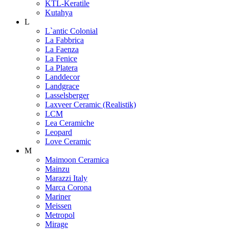
KTL-Keratile
Kutahya
L
L`antic Colonial
La Fabbrica
La Faenza
La Fenice
La Platera
Landdecor
Landgrace
Lasselsberger
Laxveer Ceramic (Realistik)
LCM
Lea Ceramiche
Leopard
Love Ceramic
M
Maimoon Ceramica
Mainzu
Marazzi Italy
Marca Corona
Mariner
Meissen
Metropol
Mirage