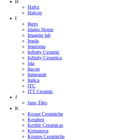
H
Hafez
Halcon
I
Ibero
Idalgo Home
Imagine lab
Imola
Impronta
Infinity Ceramic
Infinity Ceramica
Isla
Itacon
Italgraniti
Italica
ITC
ITT Ceramic
J
Jano Tiles
K
Keope Ceramiche
Keraben
Kerlife Ceramicas
Kerranova
Kronos Ceramiche