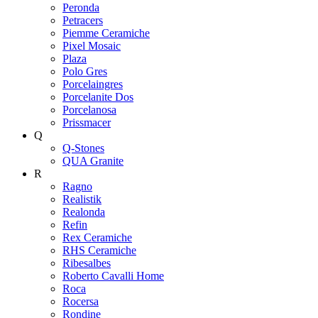
Peronda
Petracers
Piemme Ceramiche
Pixel Mosaic
Plaza
Polo Gres
Porcelaingres
Porcelanite Dos
Porcelanosa
Prissmacer
Q
Q-Stones
QUA Granite
R
Ragno
Realistik
Realonda
Refin
Rex Ceramiche
RHS Ceramiche
Ribesalbes
Roberto Cavalli Home
Roca
Rocersa
Rondine