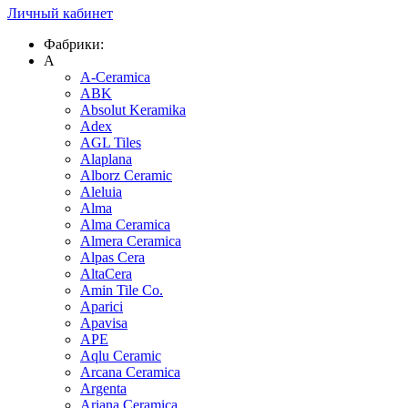
Личный кабинет
Фабрики:
A
A-Ceramica
ABK
Absolut Keramika
Adex
AGL Tiles
Alaplana
Alborz Ceramic
Aleluia
Alma
Alma Ceramica
Almera Ceramica
Alpas Cera
AltaCera
Amin Tile Co.
Aparici
Apavisa
APE
Aqlu Ceramic
Arcana Ceramica
Argenta
Ariana Ceramica