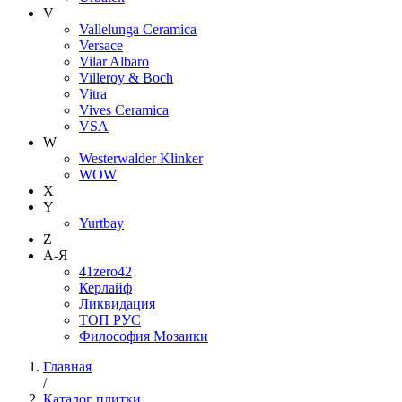
V
Vallelunga Ceramica
Versace
Vilar Albaro
Villeroy & Boch
Vitra
Vives Ceramica
VSA
W
Westerwalder Klinker
WOW
X
Y
Yurtbay
Z
А-Я
41zero42
Керлайф
Ликвидация
ТОП РУС
Философия Мозаики
Главная
/
Каталог плитки