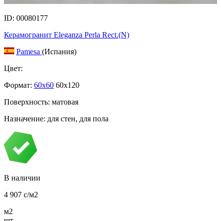
ID: 00080177
Керамогранит Eleganza Perla Rect.(N)
Pamesa
(Испания)
Цвет:
Формат:
60x60
60x120
Поверхность: матовая
Назначение: для стен, для пола
В наличии
4 907
c
/м2
м2
шт