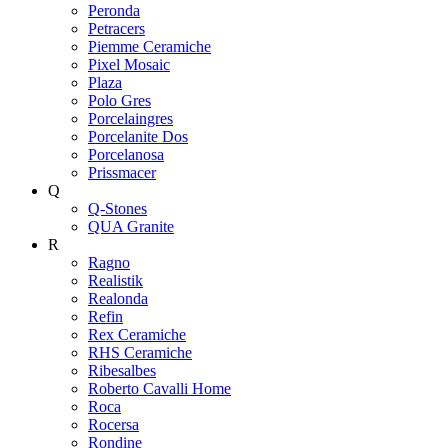
Peronda
Petracers
Piemme Ceramiche
Pixel Mosaic
Plaza
Polo Gres
Porcelaingres
Porcelanite Dos
Porcelanosa
Prissmacer
Q
Q-Stones
QUA Granite
R
Ragno
Realistik
Realonda
Refin
Rex Ceramiche
RHS Ceramiche
Ribesalbes
Roberto Cavalli Home
Roca
Rocersa
Rondine