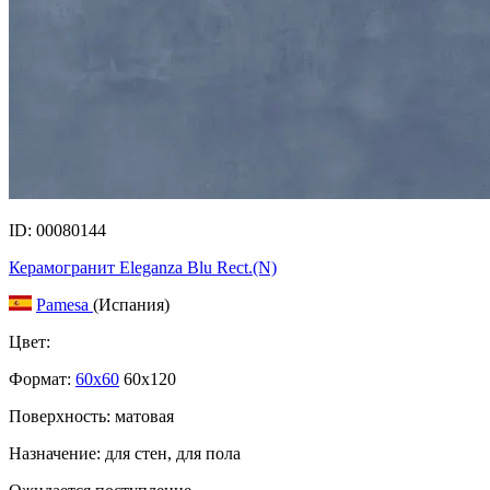
ID: 00080144
Керамогранит Eleganza Blu Rect.(N)
Pamesa
(Испания)
Цвет:
Формат:
60x60
60x120
Поверхность: матовая
Назначение: для стен, для пола