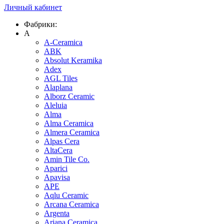
Личный кабинет
Фабрики:
A
A-Ceramica
ABK
Absolut Keramika
Adex
AGL Tiles
Alaplana
Alborz Ceramic
Aleluia
Alma
Alma Ceramica
Almera Ceramica
Alpas Cera
AltaCera
Amin Tile Co.
Aparici
Apavisa
APE
Aqlu Ceramic
Arcana Ceramica
Argenta
Ariana Ceramica