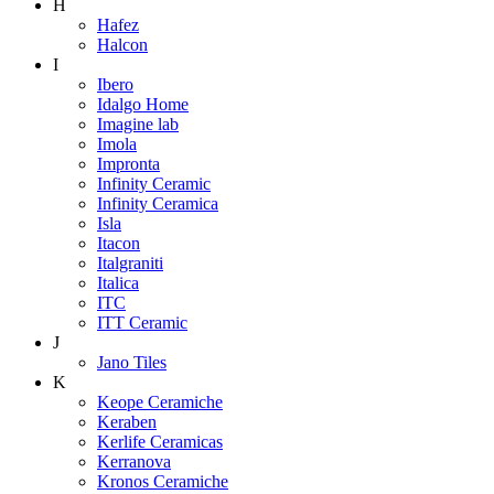
H
Hafez
Halcon
I
Ibero
Idalgo Home
Imagine lab
Imola
Impronta
Infinity Ceramic
Infinity Ceramica
Isla
Itacon
Italgraniti
Italica
ITC
ITT Ceramic
J
Jano Tiles
K
Keope Ceramiche
Keraben
Kerlife Ceramicas
Kerranova
Kronos Ceramiche