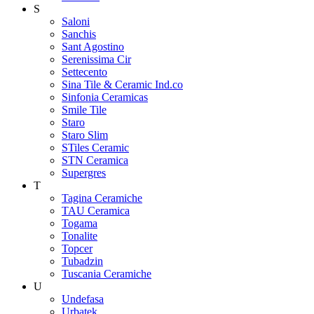
S
Saloni
Sanchis
Sant Agostino
Serenissima Cir
Settecento
Sina Tile & Ceramic Ind.co
Sinfonia Ceramicas
Smile Tile
Staro
Staro Slim
STiles Ceramic
STN Ceramica
Supergres
T
Tagina Ceramiche
TAU Ceramica
Togama
Tonalite
Topcer
Tubadzin
Tuscania Ceramiche
U
Undefasa
Urbatek