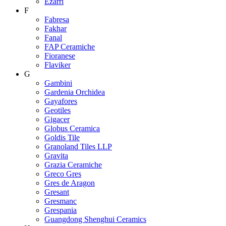
Ezarri
F
Fabresa
Fakhar
Fanal
FAP Ceramiche
Fioranese
Flaviker
G
Gambini
Gardenia Orchidea
Gayafores
Geotiles
Gigacer
Globus Ceramica
Goldis Tile
Granoland Tiles LLP
Gravita
Grazia Ceramiche
Greco Gres
Gres de Aragon
Gresant
Gresmanc
Grespania
Guangdong Shenghui Ceramics