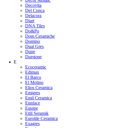
Decor Mosaic
Decovita
Del Conca
Delacora
Diart
DNA Tiles
Do&Po
Dom Ceramiche
Domino
Dual Gres
Dune
Durstone
E
Ecoceramic
Edimax
El Barco
El Molino
Elios Ceramica
Emigres
Emil Ceramica
Ennface
Equipe
Etili Seramik
Eurotile Ceramica
Exagres