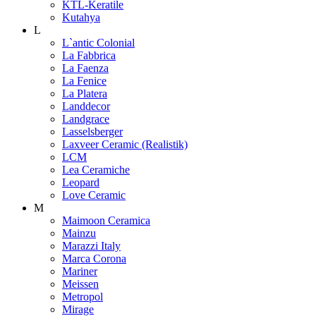
KTL-Keratile
Kutahya
L
L`antic Colonial
La Fabbrica
La Faenza
La Fenice
La Platera
Landdecor
Landgrace
Lasselsberger
Laxveer Ceramic (Realistik)
LCM
Lea Ceramiche
Leopard
Love Ceramic
M
Maimoon Ceramica
Mainzu
Marazzi Italy
Marca Corona
Mariner
Meissen
Metropol
Mirage