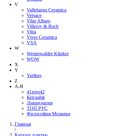
V
Vallelunga Ceramica
Versace
Vilar Albaro
Villeroy & Boch
Vitra
Vives Ceramica
VSA
W
Westerwalder Klinker
WOW
X
Y
Yurtbay
Z
А-Я
41zero42
Керлайф
Ликвидация
ТОП РУС
Философия Мозаики
Главная
/
Каталог плитки