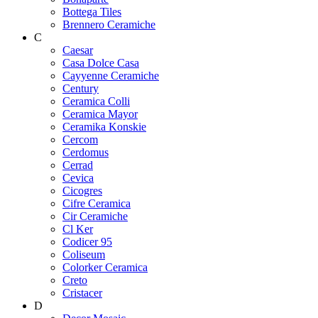
Bottega Tiles
Brennero Ceramiche
C
Caesar
Casa Dolce Casa
Cayyenne Ceramiche
Century
Ceramica Colli
Ceramica Mayor
Ceramika Konskie
Cercom
Cerdomus
Cerrad
Cevica
Cicogres
Cifre Ceramica
Cir Ceramiche
Cl Ker
Codicer 95
Coliseum
Colorker Ceramica
Creto
Cristacer
D