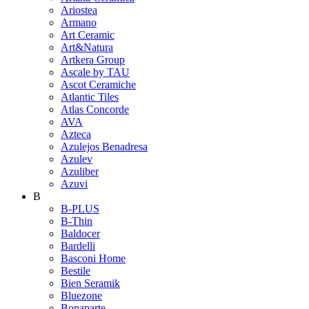
Ariostea
Armano
Art Ceramic
Art&Natura
Artkera Group
Ascale by TAU
Ascot Ceramiche
Atlantic Tiles
Atlas Concorde
AVA
Azteca
Azulejos Benadresa
Azulev
Azuliber
Azuvi
B
B-PLUS
B-Thin
Baldocer
Bardelli
Basconi Home
Bestile
Bien Seramik
Bluezone
Bonaparte