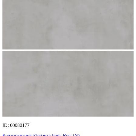
ID: 00080177
Керамогранит Eleganza Perla Rect.(N)