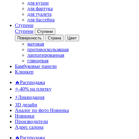
для кухни
для фартука
для туалета
для бассейна
Ступени
Ступени
Ступени
Поверхность
Страна
Цвет
матовая
противоскользящая
лаппатированная
глянцевая
Бамбуковые панели
Клинкер
🔥Распродажа
⭐-40% на плитку
⚡️Ликвидация
3D дизайн
Аналог по фото
Новинка
Новинки
Производители
Адрес салона
🔥Распродажа