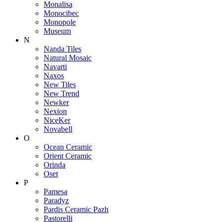
Monalisa
Monocibec
Monopole
Museum
N
Nanda Tiles
Natural Mosaic
Navarti
Naxos
New Tiles
New Trend
Newker
Nexion
NiceKer
Novabell
O
Ocean Ceramic
Orient Ceramic
Orinda
Oset
P
Pamesa
Paradyz
Pardis Ceramic Pazh
Pastorelli