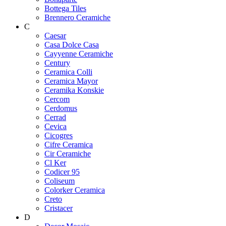
Bottega Tiles
Brennero Ceramiche
C
Caesar
Casa Dolce Casa
Cayyenne Ceramiche
Century
Ceramica Colli
Ceramica Mayor
Ceramika Konskie
Cercom
Cerdomus
Cerrad
Cevica
Cicogres
Cifre Ceramica
Cir Ceramiche
Cl Ker
Codicer 95
Coliseum
Colorker Ceramica
Creto
Cristacer
D