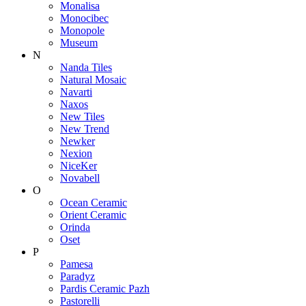
Monalisa
Monocibec
Monopole
Museum
N
Nanda Tiles
Natural Mosaic
Navarti
Naxos
New Tiles
New Trend
Newker
Nexion
NiceKer
Novabell
O
Ocean Ceramic
Orient Ceramic
Orinda
Oset
P
Pamesa
Paradyz
Pardis Ceramic Pazh
Pastorelli