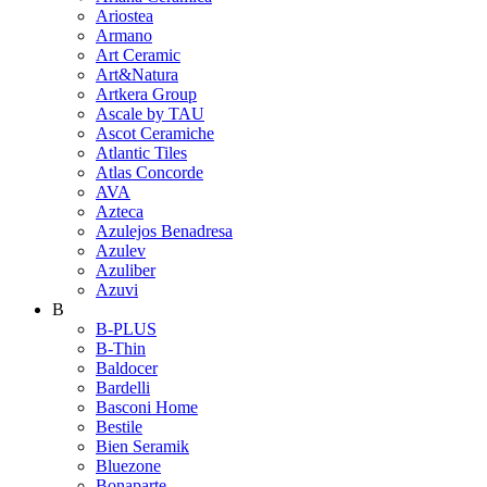
Ariostea
Armano
Art Ceramic
Art&Natura
Artkera Group
Ascale by TAU
Ascot Ceramiche
Atlantic Tiles
Atlas Concorde
AVA
Azteca
Azulejos Benadresa
Azulev
Azuliber
Azuvi
B
B-PLUS
B-Thin
Baldocer
Bardelli
Basconi Home
Bestile
Bien Seramik
Bluezone
Bonaparte