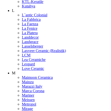
KTL-Keratile
Kutahya
L
L`antic Colonial
La Fabbrica
La Faenza
La Fenice
La Platera
Landdecor
Landgrace
Lasselsberger
Laxveer Ceramic (Realistik)
LCM
Lea Ceramiche
Leopard
Love Ceramic
M
Maimoon Ceramica
Mainzu
Marazzi Italy
Marca Corona
Mariner
Meissen
Metropol
Mirage