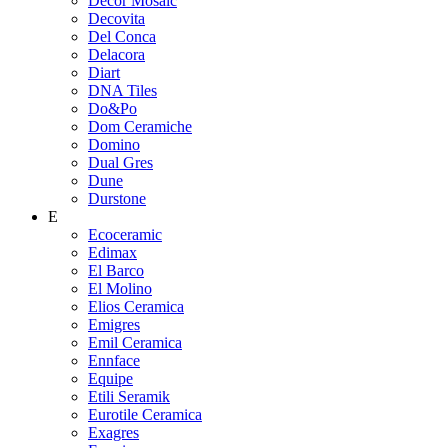
Decor Mosaic
Decovita
Del Conca
Delacora
Diart
DNA Tiles
Do&Po
Dom Ceramiche
Domino
Dual Gres
Dune
Durstone
E
Ecoceramic
Edimax
El Barco
El Molino
Elios Ceramica
Emigres
Emil Ceramica
Ennface
Equipe
Etili Seramik
Eurotile Ceramica
Exagres