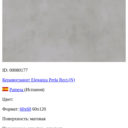
ID: 00080177
Керамогранит Eleganza Perla Rect.(N)
Pamesa
(Испания)
Цвет:
Формат:
60x60
60x120
Поверхность: матовая