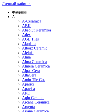
Личный кабинет
Фабрики:
A
A-Ceramica
ABK
Absolut Keramika
Adex
AGL Tiles
Alaplana
Alborz Ceramic
Aleluia
Alma
Alma Ceramica
Almera Ceramica
Alpas Cera
AltaCera
Amin Tile Co.
Aparici
Apavisa
APE
Aqlu Ceramic
Arcana Ceramica
Argenta
Ariana Ceramica