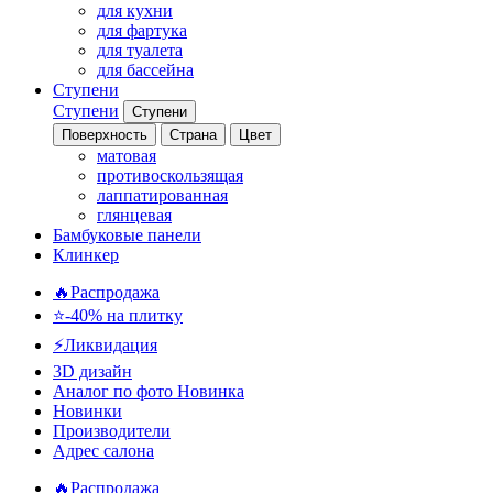
для кухни
для фартука
для туалета
для бассейна
Ступени
Ступени
Ступени
Поверхность
Страна
Цвет
матовая
противоскользящая
лаппатированная
глянцевая
Бамбуковые панели
Клинкер
🔥Распродажа
⭐-40% на плитку
⚡️Ликвидация
3D дизайн
Аналог по фото
Новинка
Новинки
Производители
Адрес салона
🔥Распродажа