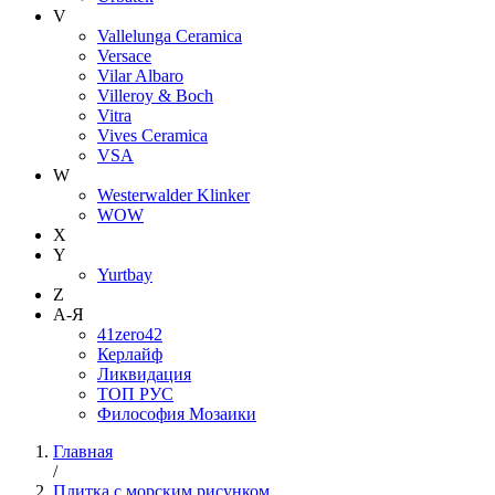
V
Vallelunga Ceramica
Versace
Vilar Albaro
Villeroy & Boch
Vitra
Vives Ceramica
VSA
W
Westerwalder Klinker
WOW
X
Y
Yurtbay
Z
А-Я
41zero42
Керлайф
Ликвидация
ТОП РУС
Философия Мозаики
Главная
/
Плитка с морским рисунком