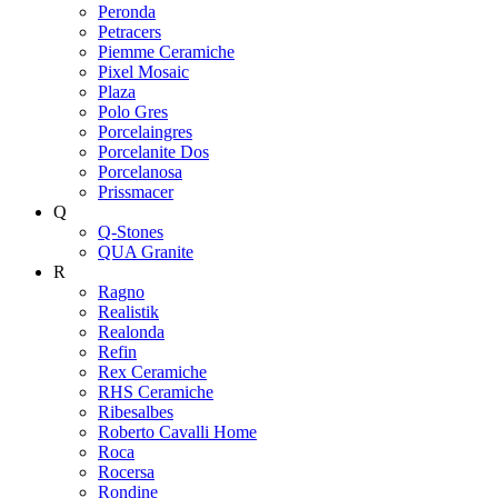
Peronda
Petracers
Piemme Ceramiche
Pixel Mosaic
Plaza
Polo Gres
Porcelaingres
Porcelanite Dos
Porcelanosa
Prissmacer
Q
Q-Stones
QUA Granite
R
Ragno
Realistik
Realonda
Refin
Rex Ceramiche
RHS Ceramiche
Ribesalbes
Roberto Cavalli Home
Roca
Rocersa
Rondine