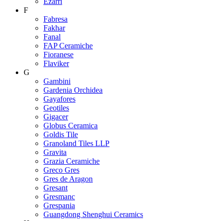
Ezarri
F
Fabresa
Fakhar
Fanal
FAP Ceramiche
Fioranese
Flaviker
G
Gambini
Gardenia Orchidea
Gayafores
Geotiles
Gigacer
Globus Ceramica
Goldis Tile
Granoland Tiles LLP
Gravita
Grazia Ceramiche
Greco Gres
Gres de Aragon
Gresant
Gresmanc
Grespania
Guangdong Shenghui Ceramics