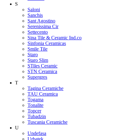
S
Saloni
Sanchis
Sant Agostino
Serenissima Cir
Settecento
Sina Tile & Ceramic Ind.co
Sinfonia Ceramicas
Smile Tile
Staro
Staro Slim
STiles Ceramic
STN Ceramica
Supergres
T
Tagina Ceramiche
TAU Ceramica
Togama
Tonalite
Topcer
Tubadzin
Tuscania Ceramiche
U
Undefasa
Urbatek