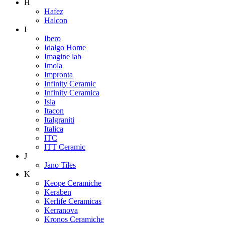
H
Hafez
Halcon
I
Ibero
Idalgo Home
Imagine lab
Imola
Impronta
Infinity Ceramic
Infinity Ceramica
Isla
Itacon
Italgraniti
Italica
ITC
ITT Ceramic
J
Jano Tiles
K
Keope Ceramiche
Keraben
Kerlife Ceramicas
Kerranova
Kronos Ceramiche