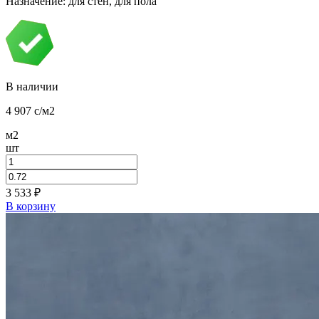
Назначение: для стен, для пола
В наличии
4 907
c
/м2
м2
шт
3 533
₽
В корзину