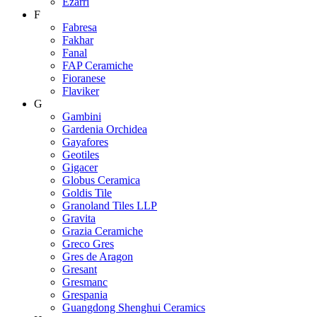
Ezarri
F
Fabresa
Fakhar
Fanal
FAP Ceramiche
Fioranese
Flaviker
G
Gambini
Gardenia Orchidea
Gayafores
Geotiles
Gigacer
Globus Ceramica
Goldis Tile
Granoland Tiles LLP
Gravita
Grazia Ceramiche
Greco Gres
Gres de Aragon
Gresant
Gresmanc
Grespania
Guangdong Shenghui Ceramics