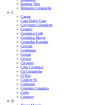
Bottega Tiles
Brennero Ceramiche
C
Caesar
Casa Dolce Casa
Cayyenne Ceramiche
Century
Ceramica Colli
Ceramica Mayor
Ceramika Konskie
Cercom
Cerdomus
Cerrad
Cevica
Cicogres
Cifre Ceramica
Cir Ceramiche
Cl Ker
Codicer 95
Coliseum
Colorker Ceramica
Creto
Cristacer
D