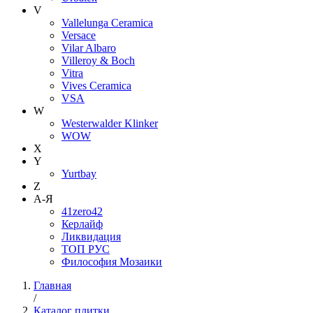
V
Vallelunga Ceramica
Versace
Vilar Albaro
Villeroy & Boch
Vitra
Vives Ceramica
VSA
W
Westerwalder Klinker
WOW
X
Y
Yurtbay
Z
А-Я
41zero42
Керлайф
Ликвидация
ТОП РУС
Философия Мозаики
Главная
/
Каталог плитки