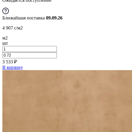
Ожидается поступление
Ближайшая поставка
09.09.26
4 907
c
/м2
м2
шт
3 533
₽
В корзину