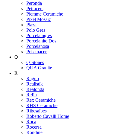
Peronda
Petracers
Piemme Ceramiche
Pixel Mosaic
Plaza
Polo Gres
Porcelaingres
Porcelanite Dos
Porcelanosa
Prissmacer
Q
Q-Stones
QUA Granite
R
Ragno
Realistik
Realonda
Refin
Rex Ceramiche
RHS Ceramiche
Ribesalbes
Roberto Cavalli Home
Roca
Rocersa
Rondine