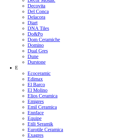
Decor Mosaic
Decovita
Del Conca
Delacora
Diart
DNA Tiles
Do&Po
Dom Ceramiche
Domino
Dual Gres
Dune
Durstone
E
Ecoceramic
Edimax
El Barco
El Molino
Elios Ceramica
Emigres
Emil Ceramica
Ennface
Equipe
Etili Seramik
Eurotile Ceramica
Exagres