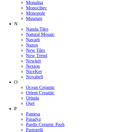
Monalisa
Monocibec
Monopole
Museum
N
Nanda Tiles
Natural Mosaic
Navarti
Naxos
New Tiles
New Trend
Newker
Nexion
NiceKer
Novabell
O
Ocean Ceramic
Orient Ceramic
Orinda
Oset
P
Pamesa
Paradyz
Pardis Ceramic Pazh
Pastorelli