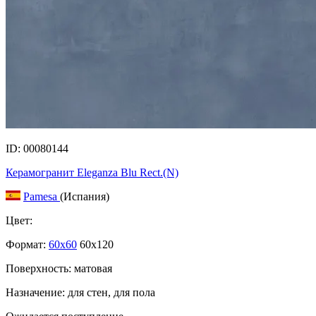
ID: 00080144
Керамогранит Eleganza Blu Rect.(N)
Pamesa
(Испания)
Цвет:
Формат:
60x60
60x120
Поверхность: матовая
Назначение: для стен, для пола