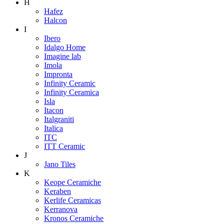
H
Hafez
Halcon
I
Ibero
Idalgo Home
Imagine lab
Imola
Impronta
Infinity Ceramic
Infinity Ceramica
Isla
Itacon
Italgraniti
Italica
ITC
ITT Ceramic
J
Jano Tiles
K
Keope Ceramiche
Keraben
Kerlife Ceramicas
Kerranova
Kronos Ceramiche