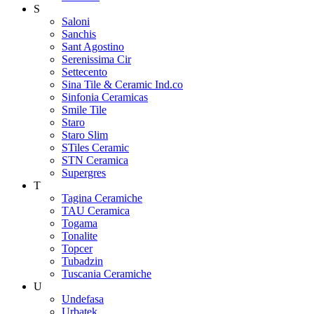
S
Saloni
Sanchis
Sant Agostino
Serenissima Cir
Settecento
Sina Tile & Ceramic Ind.co
Sinfonia Ceramicas
Smile Tile
Staro
Staro Slim
STiles Ceramic
STN Ceramica
Supergres
T
Tagina Ceramiche
TAU Ceramica
Togama
Tonalite
Topcer
Tubadzin
Tuscania Ceramiche
U
Undefasa
Urbatek