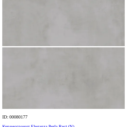
ID: 00080177
Керамогранит Eleganza Perla Rect.(N)