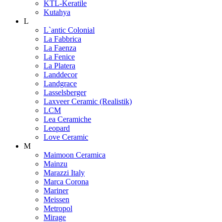
KTL-Keratile
Kutahya
L
L`antic Colonial
La Fabbrica
La Faenza
La Fenice
La Platera
Landdecor
Landgrace
Lasselsberger
Laxveer Ceramic (Realistik)
LCM
Lea Ceramiche
Leopard
Love Ceramic
M
Maimoon Ceramica
Mainzu
Marazzi Italy
Marca Corona
Mariner
Meissen
Metropol
Mirage