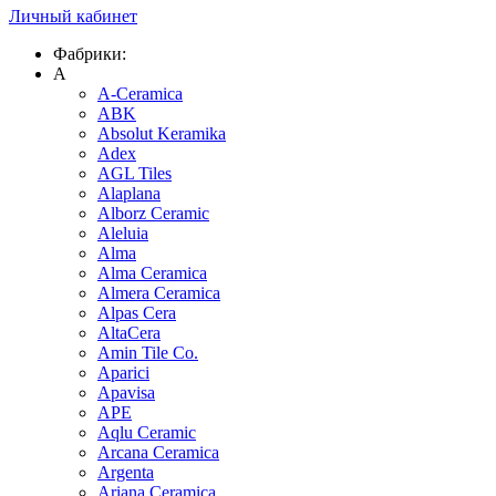
Личный кабинет
Фабрики:
A
A-Ceramica
ABK
Absolut Keramika
Adex
AGL Tiles
Alaplana
Alborz Ceramic
Aleluia
Alma
Alma Ceramica
Almera Ceramica
Alpas Cera
AltaCera
Amin Tile Co.
Aparici
Apavisa
APE
Aqlu Ceramic
Arcana Ceramica
Argenta
Ariana Ceramica