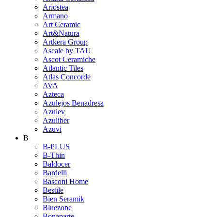
Ariostea
Armano
Art Ceramic
Art&Natura
Artkera Group
Ascale by TAU
Ascot Ceramiche
Atlantic Tiles
Atlas Concorde
AVA
Azteca
Azulejos Benadresa
Azulev
Azuliber
Azuvi
B
B-PLUS
B-Thin
Baldocer
Bardelli
Basconi Home
Bestile
Bien Seramik
Bluezone
Bonaparte