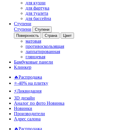
для кухни
для фартука
для туалета
для бассейна
Ступени
Ступени
Ступени
Поверхность
Страна
Цвет
матовая
противоскользящая
лаппатированная
глянцевая
Бамбуковые панели
Клинкер
🔥Распродажа
⭐-40% на плитку
⚡️Ликвидация
3D дизайн
Аналог по фото
Новинка
Новинки
Производители
Адрес салона
🔥Распродажа