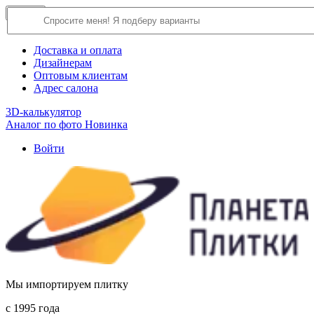
×
Close
О компании
Доставка и оплата
Дизайнерам
Оптовым клиентам
Адрес салона
3D-калькулятор
Аналог по фото
Новинка
Войти
Мы импортируем плитку
c 1995 года