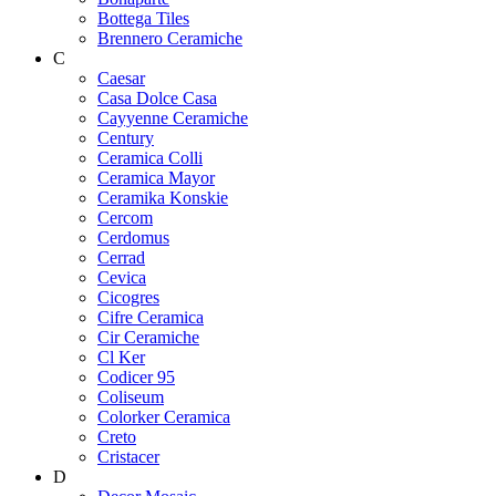
Bottega Tiles
Brennero Ceramiche
C
Caesar
Casa Dolce Casa
Cayyenne Ceramiche
Century
Ceramica Colli
Ceramica Mayor
Ceramika Konskie
Cercom
Cerdomus
Cerrad
Cevica
Cicogres
Cifre Ceramica
Cir Ceramiche
Cl Ker
Codicer 95
Coliseum
Colorker Ceramica
Creto
Cristacer
D