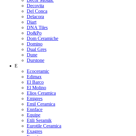
Decor Mosaic
Decovita
Del Conca
Delacora
Diart
DNA Tiles
Do&Po
Dom Ceramiche
Domino
Dual Gres
Dune
Durstone
E
Ecoceramic
Edimax
El Barco
El Molino
Elios Ceramica
Emigres
Emil Ceramica
Ennface
Equipe
Etili Seramik
Eurotile Ceramica
Exagres