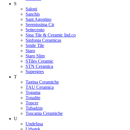
S
Saloni
Sanchis
Sant Agostino
Serenissima Cir
Settecento
Sina Tile & Ceramic Ind.co
Sinfonia Ceramicas
Smile Tile
Staro
Staro Slim
STiles Ceramic
STN Ceramica
Supergres
T
Tagina Ceramiche
TAU Ceramica
Togama
Tonalite
Topcer
Tubadzin
Tuscania Ceramiche
U
Undefasa
Urbatek