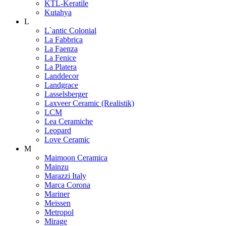
KTL-Keratile
Kutahya
L
L`antic Colonial
La Fabbrica
La Faenza
La Fenice
La Platera
Landdecor
Landgrace
Lasselsberger
Laxveer Ceramic (Realistik)
LCM
Lea Ceramiche
Leopard
Love Ceramic
M
Maimoon Ceramica
Mainzu
Marazzi Italy
Marca Corona
Mariner
Meissen
Metropol
Mirage