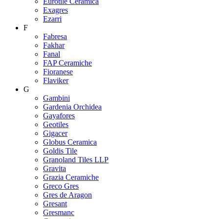
Eurotile Ceramica
Exagres
Ezarri
F
Fabresa
Fakhar
Fanal
FAP Ceramiche
Fioranese
Flaviker
G
Gambini
Gardenia Orchidea
Gayafores
Geotiles
Gigacer
Globus Ceramica
Goldis Tile
Granoland Tiles LLP
Gravita
Grazia Ceramiche
Greco Gres
Gres de Aragon
Gresant
Gresmanc