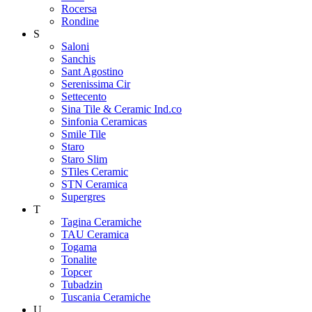
Rocersa
Rondine
S
Saloni
Sanchis
Sant Agostino
Serenissima Cir
Settecento
Sina Tile & Ceramic Ind.co
Sinfonia Ceramicas
Smile Tile
Staro
Staro Slim
STiles Ceramic
STN Ceramica
Supergres
T
Tagina Ceramiche
TAU Ceramica
Togama
Tonalite
Topcer
Tubadzin
Tuscania Ceramiche
U