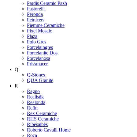
Pardis Ceramic Pazh
Pastorelli
Peronda
Petracers
Piemme Ceramiche
Pixel Mosaic
Plaza
Polo Gres
Porcelaingres
Porcelanite Dos
Porcelanosa
Prissmacer
Q
Q-Stones
QUA Granite
R
Ragno
Realistik
Realonda
Refin
Rex Ceramiche
RHS Ceramiche
Ribesalbes
Roberto Cavalli Home
Roca