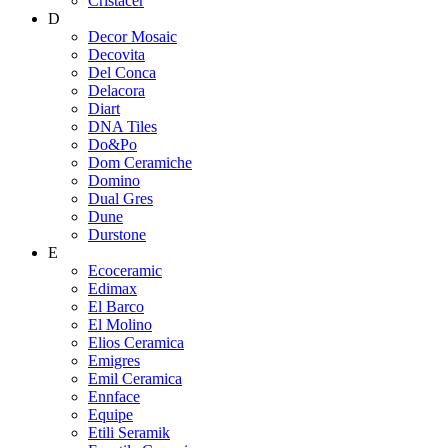
Cristacer
D
Decor Mosaic
Decovita
Del Conca
Delacora
Diart
DNA Tiles
Do&Po
Dom Ceramiche
Domino
Dual Gres
Dune
Durstone
E
Ecoceramic
Edimax
El Barco
El Molino
Elios Ceramica
Emigres
Emil Ceramica
Ennface
Equipe
Etili Seramik