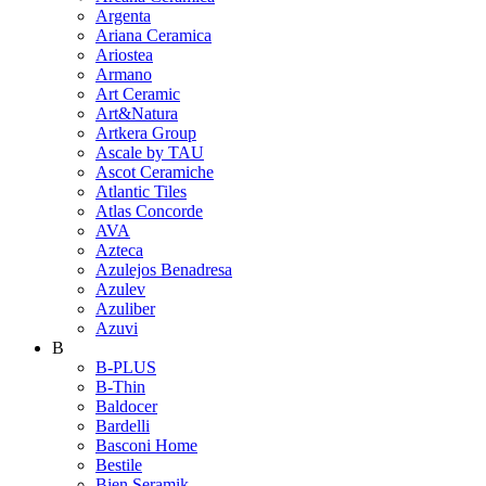
Argenta
Ariana Ceramica
Ariostea
Armano
Art Ceramic
Art&Natura
Artkera Group
Ascale by TAU
Ascot Ceramiche
Atlantic Tiles
Atlas Concorde
AVA
Azteca
Azulejos Benadresa
Azulev
Azuliber
Azuvi
B
B-PLUS
B-Thin
Baldocer
Bardelli
Basconi Home
Bestile
Bien Seramik