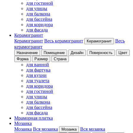
для гостиной
для улицы
для балкона
для бассейна
для коридора
для фасада
Керамогранит
Керамогранит
Весь керамогранит
Весь
Керамогранит
керамогранит
Назначение
Помещение
Дизайн
Поверхность
Цвет
Форма
Размер
Страна
для ванной
для фартука
для кухни
для туалета
для коридора
для гостиной
для улицы
для балкона
для бассейна
для фасада
Мраморная плитка
Мозаика
Мозаика
Вся мозаика
Вся мозаика
Мозаика