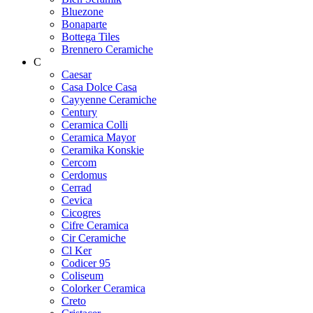
Bluezone
Bonaparte
Bottega Tiles
Brennero Ceramiche
C
Caesar
Casa Dolce Casa
Cayyenne Ceramiche
Century
Ceramica Colli
Ceramica Mayor
Ceramika Konskie
Cercom
Cerdomus
Cerrad
Cevica
Cicogres
Cifre Ceramica
Cir Ceramiche
Cl Ker
Codicer 95
Coliseum
Colorker Ceramica
Creto