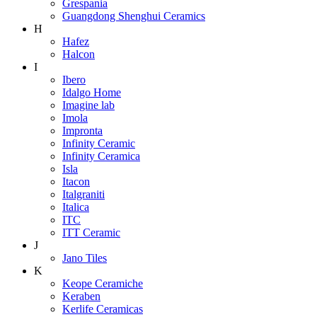
Grespania
Guangdong Shenghui Ceramics
H
Hafez
Halcon
I
Ibero
Idalgo Home
Imagine lab
Imola
Impronta
Infinity Ceramic
Infinity Ceramica
Isla
Itacon
Italgraniti
Italica
ITC
ITT Ceramic
J
Jano Tiles
K
Keope Ceramiche
Keraben
Kerlife Ceramicas