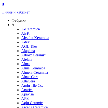
0
Личный кабинет
Фабрики:
A
A-Ceramica
ABK
Absolut Keramika
Adex
AGL Tiles
Alaplana
Alborz Ceramic
Aleluia
Alma
Alma Ceramica
Almera Ceramica
Alpas Cera
AltaCera
Amin Tile Co.
Aparici
Apavisa
APE
Aqlu Ceramic
Arcana Ceramica