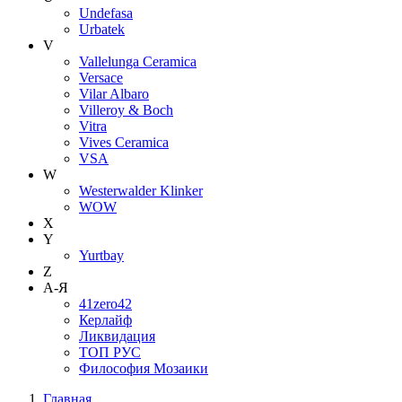
Undefasa
Urbatek
V
Vallelunga Ceramica
Versace
Vilar Albaro
Villeroy & Boch
Vitra
Vives Ceramica
VSA
W
Westerwalder Klinker
WOW
X
Y
Yurtbay
Z
А-Я
41zero42
Керлайф
Ликвидация
ТОП РУС
Философия Мозаики
Главная