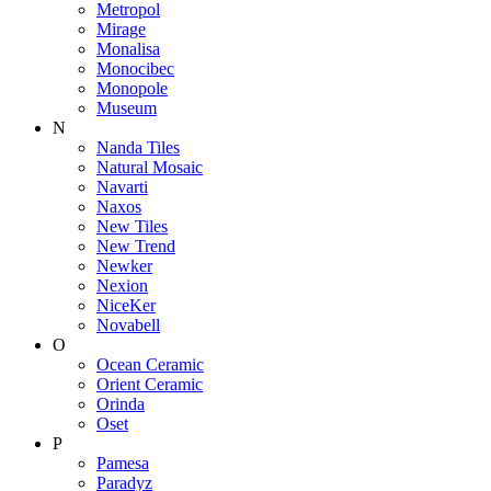
Metropol
Mirage
Monalisa
Monocibec
Monopole
Museum
N
Nanda Tiles
Natural Mosaic
Navarti
Naxos
New Tiles
New Trend
Newker
Nexion
NiceKer
Novabell
O
Ocean Ceramic
Orient Ceramic
Orinda
Oset
P
Pamesa
Paradyz