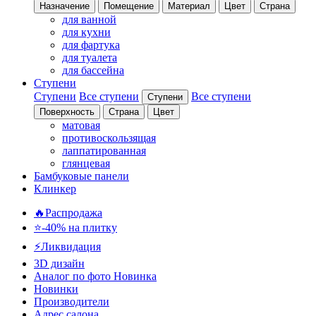
Назначение
Помещение
Материал
Цвет
Страна
для ванной
для кухни
для фартука
для туалета
для бассейна
Ступени
Ступени
Все ступени
Все ступени
Ступени
Поверхность
Страна
Цвет
матовая
противоскользящая
лаппатированная
глянцевая
Бамбуковые панели
Клинкер
🔥Распродажа
⭐-40% на плитку
⚡️Ликвидация
3D дизайн
Аналог по фото
Новинка
Новинки
Производители
Адрес салона