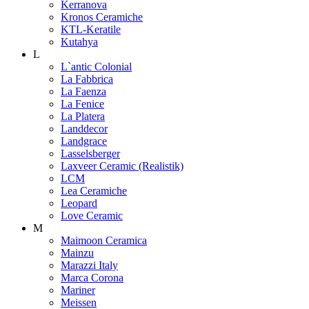
Kerranova
Kronos Ceramiche
KTL-Keratile
Kutahya
L
L`antic Colonial
La Fabbrica
La Faenza
La Fenice
La Platera
Landdecor
Landgrace
Lasselsberger
Laxveer Ceramic (Realistik)
LCM
Lea Ceramiche
Leopard
Love Ceramic
M
Maimoon Ceramica
Mainzu
Marazzi Italy
Marca Corona
Mariner
Meissen